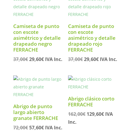
Camiseta de punto
Camiseta de punto
con escote
con escote
asimétrico y detalle
asimétrico y detalle
drapeado negro
drapeado rojo
FERRACHE
FERRACHE
El
El
El
El
37,00
€
29,60
€
IVA Inc.
37,00
€
29,60
€
IVA Inc.
precio
precio
precio
precio
original
actual
original
actual
era:
es:
era:
es:
37,00€.
29,60€.
37,00€.
29,60€.
Abrigo clásico corto
FERRACHE
Abrigo de punto
largo abierto
El
El
162,00
€
129,60
€
IVA
granate FERRACHE
precio
precio
Inc.
El
El
72,00
€
57,60
€
IVA Inc.
original
actual