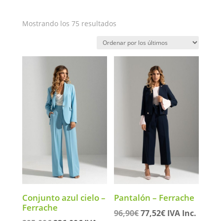
Ordenado
Mostrando los 75 resultados
por
los
últimos
Conjunto azul cielo –
Pantalón – Ferrache
Ferrache
El
El
96,90
€
77,52
€
IVA Inc.