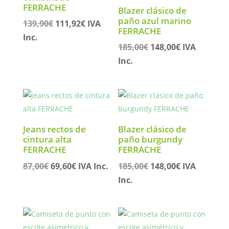
FERRACHE
Blazer clásico de
paño azul marino
El
El
139,90
€
111,92
€
IVA
FERRACHE
precio
precio
Inc.
El
El
185,00
€
148,00
€
IVA
original
actual
precio
precio
Inc.
era:
es:
original
actual
139,90€.
111,92€.
era:
es:
185,00€.
148,00€.
Jeans rectos de
Blazer clásico de
cintura alta
paño burgundy
FERRACHE
FERRACHE
El
El
El
El
87,00
€
69,60
€
IVA Inc.
185,00
€
148,00
€
IVA
precio
precio
precio
precio
Inc.
original
actual
original
actual
era:
es:
era:
es:
87,00€.
69,60€.
185,00€.
148,00€.