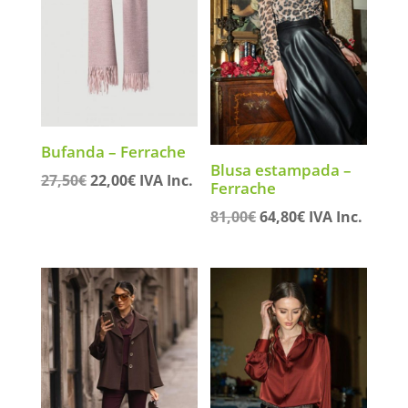
Bufanda – Ferrache
Blusa estampada –
El
El
27,50
€
22,00
€
IVA Inc.
Ferrache
precio
precio
El
El
81,00
€
64,80
€
IVA Inc.
original
actual
precio
precio
era:
es:
original
actual
27,50€.
22,00€.
era:
es:
81,00€.
64,80€.