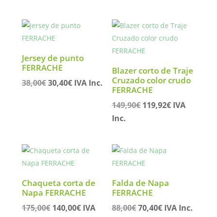
precio
precio
era:
es:
original
actual
162,00€.
129,60€.
era:
es:
72,00€.
57,60€.
Jersey de punto
FERRACHE
Blazer corto de Traje
Cruzado color crudo
El
El
38,00
€
30,40
€
IVA Inc.
FERRACHE
precio
precio
El
El
149,90
€
119,92
€
IVA
original
actual
precio
precio
Inc.
era:
es:
original
actual
38,00€.
30,40€.
era:
es:
149,90€.
119,92€.
Chaqueta corta de
Falda de Napa
Napa FERRACHE
FERRACHE
El
El
El
El
175,00
€
140,00
€
IVA
88,00
€
70,40
€
IVA Inc.