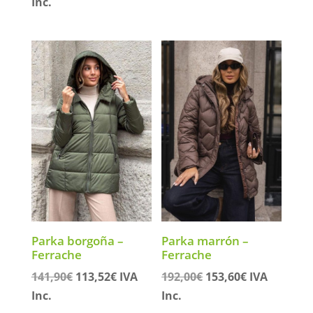
precio
precio
precio
precio
Inc.
original
actual
original
actual
era:
es:
era:
es:
153,90€.
123,12€.
69,50€.
55,60€.
Parka borgoña –
Parka marrón –
Ferrache
Ferrache
El
El
El
El
141,90
€
113,52
€
IVA
192,00
€
153,60
€
IVA
precio
precio
precio
precio
Inc.
Inc.
original
actual
original
actual