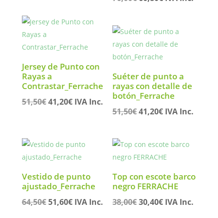
original
actual
precio
precio
era:
es:
original
actual
209,90€.
167,92€.
era:
es:
76,00€.
60,80€.
Jersey de Punto con
Rayas a
Suéter de punto a
Contrastar_Ferrache
rayas con detalle de
botón_Ferrache
El
El
51,50
€
41,20
€
IVA Inc.
El
El
51,50
€
41,20
€
IVA Inc.
precio
precio
precio
precio
original
actual
original
actual
era:
es:
era:
es:
51,50€.
41,20€.
51,50€.
41,20€.
Vestido de punto
Top con escote barco
ajustado_Ferrache
negro FERRACHE
El
El
El
El
64,50
€
51,60
€
IVA Inc.
38,00
€
30,40
€
IVA Inc.
precio
precio
precio
precio