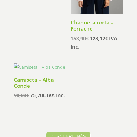
179,95€.
143,96€.
Chaqueta corta –
Ferrache
El
El
153,90
€
123,12
€
IVA
precio
precio
Inc.
original
actual
era:
es:
153,90€.
123,12€.
Camiseta – Alba
Conde
El
El
94,00
€
75,20
€
IVA Inc.
precio
precio
original
actual
era:
es:
94,00€.
75,20€.
DESCUBRE MÁS