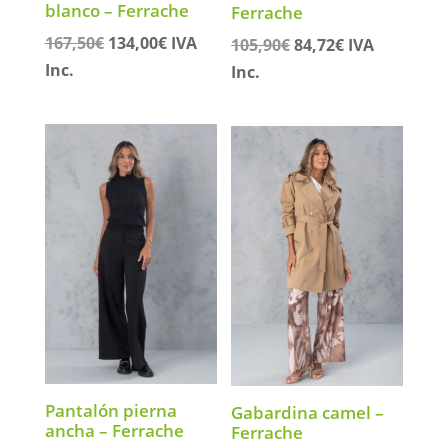
blanco – Ferrache
Ferrache
El
El
167,50
€
134,00
€
IVA
El
El
105,90
€
84,72
€
IVA
precio
precio
precio
precio
Inc.
Inc.
original
actual
original
actual
era:
es:
era:
es:
167,50€.
134,00€.
105,90€.
84,72€.
Pantalón pierna
Gabardina camel –
ancha – Ferrache
Ferrache