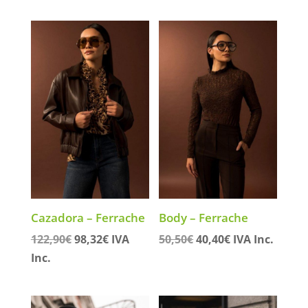
era:
es:
era:
es:
141,90€.
113,52€.
192,00€.
153,60€.
Cazadora – Ferrache
Body – Ferrache
El
El
El
El
122,90
€
98,32
€
IVA
50,50
€
40,40
€
IVA Inc.
precio
precio
precio
precio
Inc.
original
actual
original
actual
era:
es:
era:
es: