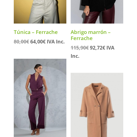
Túnica – Ferrache
Abrigo marrón –
Ferrache
El
El
80,00
€
64,00
€
IVA Inc.
El
El
115,90
€
92,72
€
IVA
precio
precio
precio
precio
Inc.
original
actual
original
actual
era:
es:
era:
es:
80,00€.
64,00€.
115,90€.
92,72€.