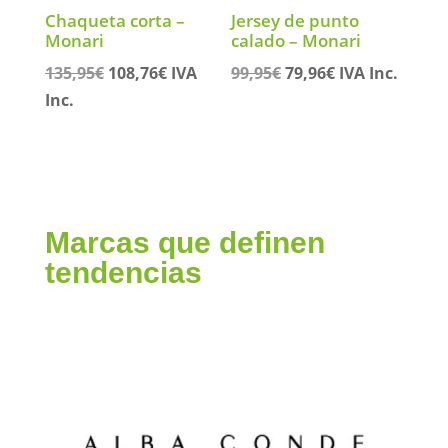
Chaqueta corta –
Jersey de punto
Monari
calado – Monari
El
El
El
El
135,95
€
108,76
€
IVA
99,95
€
79,96
€
IVA Inc.
precio
precio
precio
precio
Inc.
original
actual
original
actual
era:
es:
era:
es:
135,95€.
108,76€.
99,95€.
79,96€.
Marcas que definen
tendencias