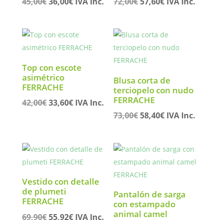
El
El
El
El
45,00
€
36,00
€
IVA Inc.
72,00
€
57,60
€
IVA Inc.
precio
precio
precio
precio
original
actual
original
actual
era:
es:
era:
es:
45,00€.
36,00€.
72,00€.
57,60€.
Top con escote
asimétrico
Blusa corta de
FERRACHE
terciopelo con nudo
FERRACHE
El
El
42,00
€
33,60
€
IVA Inc.
precio
precio
El
El
73,00
€
58,40
€
IVA Inc.
original
actual
precio
precio
era:
es:
original
actual
42,00€.
33,60€.
era:
es:
73,00€.
58,40€.
Vestido con detalle
de plumeti
Pantalón de sarga
FERRACHE
con estampado
animal camel
El
El
69,90
€
55,92
€
IVA Inc.