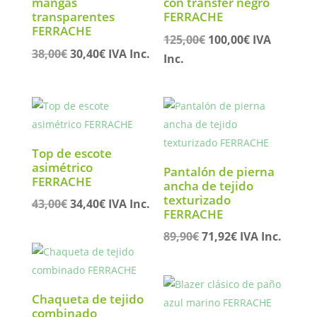
mangas
con transfer negro
transparentes
FERRACHE
FERRACHE
El
El
125,00
€
100,00
€
IVA
El
El
38,00
€
30,40
€
IVA Inc.
precio
precio
Inc.
precio
precio
original
actual
original
actual
era:
es:
era:
es:
125,00€.
100,00€.
38,00€.
30,40€.
Top de escote
asimétrico
Pantalón de pierna
FERRACHE
ancha de tejido
texturizado
El
El
43,00
€
34,40
€
IVA Inc.
FERRACHE
precio
precio
El
El
89,90
€
71,92
€
IVA Inc.
original
actual
precio
precio
era:
es:
original
actual
43,00€.
34,40€.
era:
es:
Chaqueta de tejido
89,90€.
71,92€.
combinado