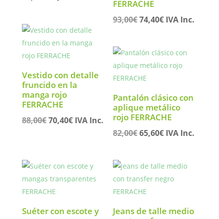
FERRACHE
precio
precio
El
El
93,00
€
74,40
€
IVA Inc.
original
actual
precio
precio
era:
es:
original
actual
69,90€.
55,92€.
era:
es:
93,00€.
74,40€.
Vestido con detalle
fruncido en la
manga rojo
Pantalón clásico con
FERRACHE
aplique metálico
rojo FERRACHE
El
El
88,00
€
70,40
€
IVA Inc.
precio
precio
El
El
82,00
€
65,60
€
IVA Inc.
original
actual
precio
precio
era:
es:
original
actual
88,00€.
70,40€.
era:
es:
82,00€.
65,60€.
Suéter con escote y
Jeans de talle medio