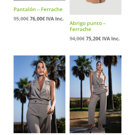
Pantalón – Ferrache
El
El
95,00
€
76,00
€
IVA Inc.
Abrigo punto –
precio
precio
Ferrache
original
actual
El
El
94,00
€
75,20
€
IVA Inc.
era:
es:
precio
precio
95,00€.
76,00€.
original
actual
era:
es:
94,00€.
75,20€.