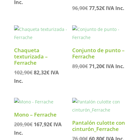
precio
precio
Inc.
El
El
96,90
€
77,52
€
IVA Inc.
original
actual
precio
precio
era:
es:
original
actual
120,90€.
96,72€.
era:
es:
96,90€.
77,52€.
Chaqueta
Conjunto de punto –
texturizada –
Ferrache
Ferrache
El
El
89,00
€
71,20
€
IVA Inc.
El
El
102,90
€
82,32
€
IVA
precio
precio
precio
precio
Inc.
original
actual
original
actual
era:
es:
era:
es:
89,00€.
71,20€.
102,90€.
82,32€.
Mono – Ferrache
Pantalón culotte con
El
El
209,90
€
167,92
€
IVA
cinturón_Ferrache
precio
precio
Inc.
El
El
76,00
€
60,80
€
IVA Inc.