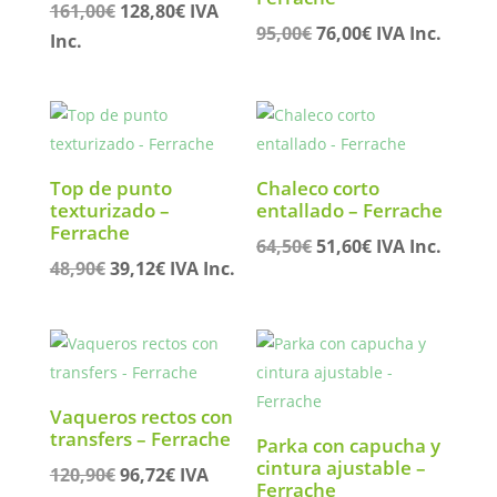
El
El
161,00
€
128,80
€
IVA
El
El
95,00
€
76,00
€
IVA Inc.
precio
precio
Inc.
precio
precio
original
actual
original
actual
era:
es:
era:
es:
161,00€.
128,80€.
95,00€.
76,00€.
Top de punto
Chaleco corto
texturizado –
entallado – Ferrache
Ferrache
El
El
64,50
€
51,60
€
IVA Inc.
El
El
48,90
€
39,12
€
IVA Inc.
precio
precio
precio
precio
original
actual
original
actual
era:
es:
era:
es:
64,50€.
51,60€.
48,90€.
39,12€.
Vaqueros rectos con
transfers – Ferrache
Parka con capucha y
cintura ajustable –
El
El
120,90
€
96,72
€
IVA
Ferrache