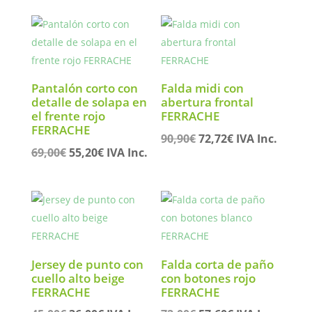
original
actual
original
actual
era:
es:
era:
es:
64,50€.
51,60€.
38,00€.
30,40€.
Pantalón corto con
Falda midi con
detalle de solapa en
abertura frontal
el frente rojo
FERRACHE
FERRACHE
El
El
90,90
€
72,72
€
IVA Inc.
El
El
69,00
€
55,20
€
IVA Inc.
precio
precio
precio
precio
original
actual
original
actual
era:
es:
era:
es:
90,90€.
72,72€.
69,00€.
55,20€.
Jersey de punto con
Falda corta de paño
cuello alto beige
con botones rojo
FERRACHE
FERRACHE