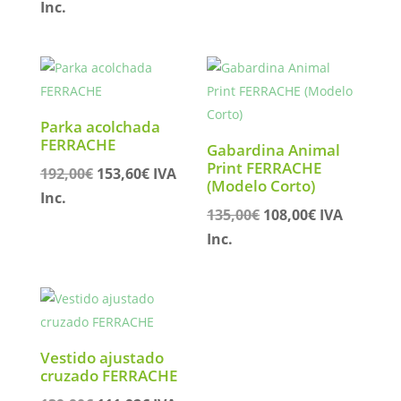
precio
precio
precio
precio
Inc.
original
actual
original
actual
era:
es:
era:
es:
175,00€.
140,00€.
88,00€.
70,40€.
Parka acolchada
FERRACHE
Gabardina Animal
Print FERRACHE
El
El
192,00
€
153,60
€
IVA
(Modelo Corto)
precio
precio
Inc.
El
El
135,00
€
108,00
€
IVA
original
actual
precio
precio
Inc.
era:
es:
original
actual
192,00€.
153,60€.
era:
es:
135,00€.
108,00€.
Vestido ajustado
cruzado FERRACHE