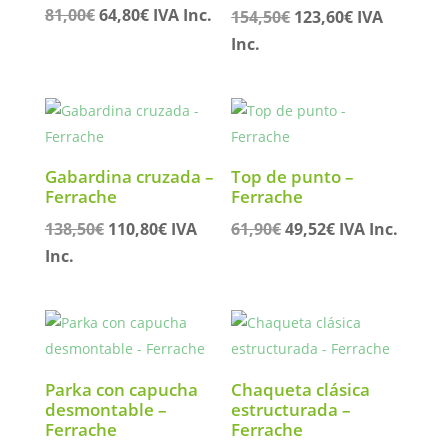
El
El
81,00
€
64,80
€
IVA Inc.
El
El
154,50
€
123,60
€
IVA
precio
precio
precio
precio
Inc.
original
actual
original
actual
era:
es:
era:
es:
81,00€.
64,80€.
154,50€.
123,60€.
Gabardina cruzada –
Top de punto –
Ferrache
Ferrache
El
El
El
El
138,50
€
110,80
€
IVA
61,90
€
49,52
€
IVA Inc.
precio
precio
precio
precio
Inc.
original
actual
original
actual
era:
es:
era:
es:
138,50€.
110,80€.
61,90€.
49,52€.
Parka con capucha
Chaqueta clásica
desmontable –
estructurada –
Ferrache
Ferrache