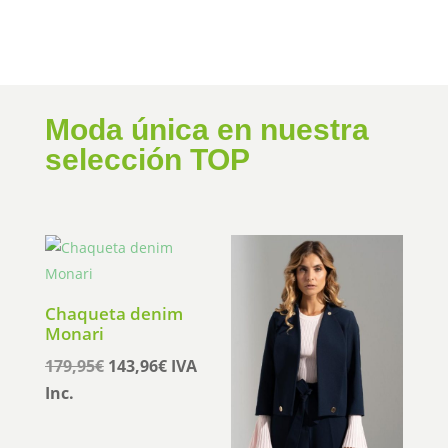
Moda única en nuestra
selección TOP
Chaqueta denim
Monari
El
El
179,95
€
143,96
€
IVA
precio
precio
Inc.
original
actual
era:
es: