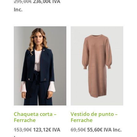
El
El
295,00
€
236,00
€
IVA
precio
precio
precio
precio
Inc.
original
actual
original
actual
era:
es:
era:
es:
96,90€.
77,52€.
295,00€.
236,00€.
Chaqueta corta –
Vestido de punto –
Ferrache
Ferrache
El
El
El
El
153,90
€
123,12
€
IVA
69,50
€
55,60
€
IVA Inc.