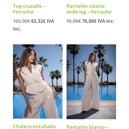
Top cruzado –
Pantalón clásico
Ferrache
wide leg – Ferrache
El
El
El
El
102,90
€
82,32
€
IVA
95,00
€
76,00
€
IVA Inc.
precio
precio
precio
precio
Inc.
original
actual
original
actual
era:
es:
era:
es:
102,90€.
82,32€.
95,00€.
76,00€.
Chaleco entallado
Pantalón blanco –