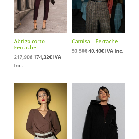
Abrigo corto –
Camisa – Ferrache
Ferrache
El
El
50,50
€
40,40
€
IVA Inc.
El
El
217,90
€
174,32
€
IVA
precio
precio
precio
precio
Inc.
original
actual
original
actual
era:
es:
era:
es:
50,50€.
40,40€.
217,90€.
174,32€.