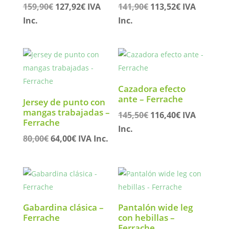
El
El
El
El
159,90
€
127,92
€
IVA
141,90
€
113,52
€
IVA
precio
precio
precio
precio
Inc.
Inc.
original
actual
original
actual
era:
es:
era:
es:
159,90€.
127,92€.
141,90€.
113,52€.
Cazadora efecto
ante – Ferrache
Jersey de punto con
mangas trabajadas –
El
El
145,50
€
116,40
€
IVA
Ferrache
precio
precio
Inc.
El
El
80,00
€
64,00
€
IVA Inc.
original
actual
precio
precio
era:
es:
original
actual
145,50€.
116,40€.
era:
es:
80,00€.
64,00€.
Gabardina clásica –
Pantalón wide leg
Ferrache
con hebillas –
Ferrache