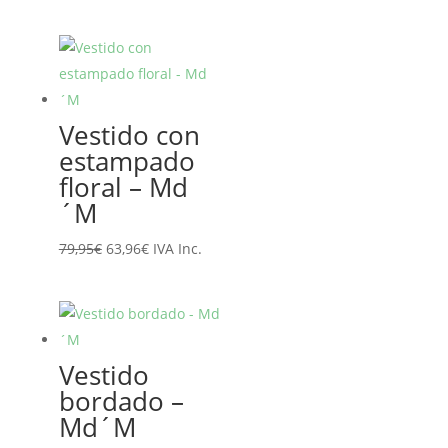
precio
precio
original
actual
era:
es:
139,00€.
111,20€.
Vestido con
estampado
floral – Md
´M
El
El
79,95
€
63,96
€
IVA Inc.
precio
precio
original
actual
era:
es:
79,95€.
63,96€.
Vestido
bordado –
Md´M