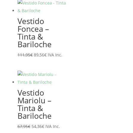
era:
es:
145,95€.
116,76€.
Vestido
Foncea –
Tinta &
Bariloche
El
El
111,95
€
89,56
€
IVA Inc.
precio
precio
original
actual
era:
es:
111,95€.
89,56€.
Vestido
Mariolu –
Tinta &
Bariloche
El
El
67,95
€
54,36
€
IVA Inc.