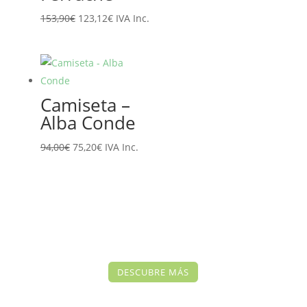
El
El
153,90
€
123,12
€
IVA Inc.
precio
precio
original
actual
era:
es:
153,90€.
123,12€.
Camiseta –
Alba Conde
El
El
94,00
€
75,20
€
IVA Inc.
precio
precio
original
actual
era:
es:
94,00€.
75,20€.
DESCUBRE MÁS