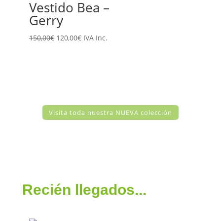
Vestido Bea –
114,95€.
91,96€.
Gerry
El
El
150,00
€
120,00
€
IVA Inc.
precio
precio
original
actual
era:
es:
150,00€.
120,00€.
Visita toda nuestra NUEVA colección
Recién llegados...