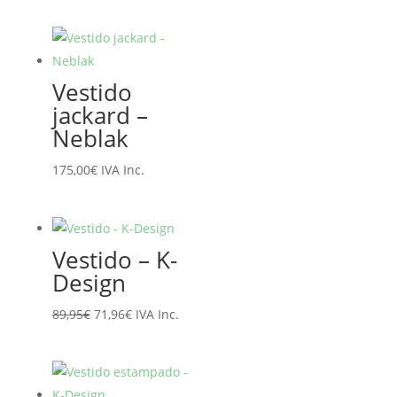
precio
precio
original
actual
era:
es:
67,95€.
54,36€.
Vestido
jackard –
Neblak
175,00
€
IVA Inc.
Vestido – K-
Design
El
El
89,95
€
71,96
€
IVA Inc.
precio
precio
original
actual
era:
es: