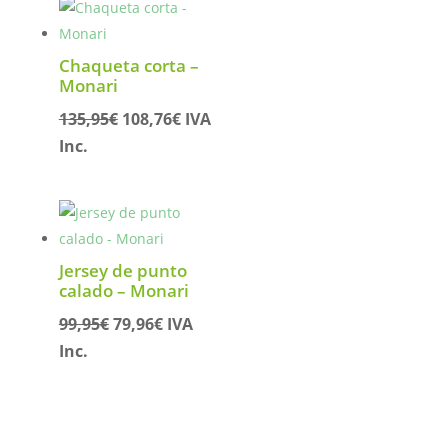
Chaqueta corta –
Monari
El
El
135,95
€
108,76
€
IVA
precio
precio
Inc.
original
actual
era:
es:
135,95€.
108,76€.
Jersey de punto
calado – Monari
El
El
99,95
€
79,96
€
IVA
precio
precio
Inc.
original
actual
era:
es:
99,95€.
79,96€.