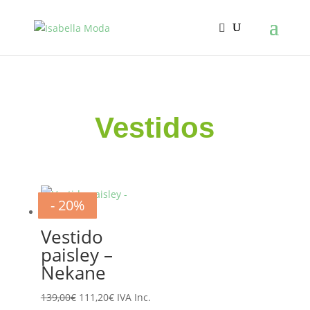
Vestidos
- 20%
- 20%
- 20%
- 20%
- 20%
- 20%
- 20%
- 20%
- 20%
- 20%
- 20%
Vestido
paisley –
Nekane
El
El
139,00
€
111,20
€
IVA Inc.