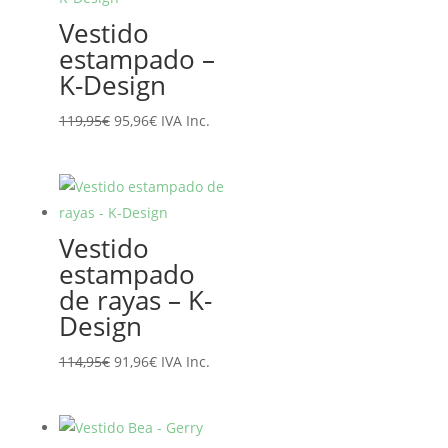
89,95€.
71,96€.
Vestido
estampado –
K-Design
El
El
119,95
€
95,96
€
IVA Inc.
precio
precio
original
actual
era:
es:
119,95€.
95,96€.
Vestido
estampado
de rayas – K-
Design
El
El
114,95
€
91,96
€
IVA Inc.
precio
precio
original
actual
era:
es: