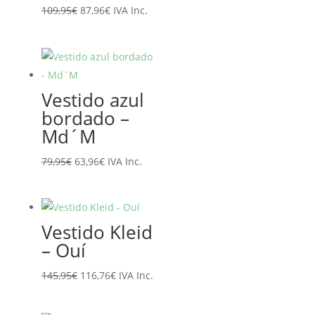
El
El
109,95
€
87,96
€
IVA Inc.
precio
precio
original
actual
era:
es:
109,95€.
87,96€.
Vestido azul
bordado –
Md´M
El
El
79,95
€
63,96
€
IVA Inc.
precio
precio
original
actual
era:
es:
Vestido Kleid
79,95€.
63,96€.
– Ouí
El
El
145,95
€
116,76
€
IVA Inc.
precio
precio
original
actual