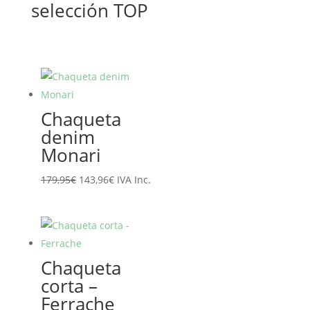
selección TOP
Chaqueta
denim
Monari
El
El
179,95
€
143,96
€
IVA Inc.
precio
precio
original
actual
era:
es:
179,95€.
143,96€.
Chaqueta
corta –
Ferrache