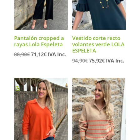
Pantalón cropped a
Vestido corte recto
rayas Lola Espeleta
volantes verde LOLA
ESPELETA
El
El
88,90
€
71,12
€
IVA Inc.
El
El
94,90
€
75,92
€
IVA Inc.
precio
precio
precio
precio
original
actual
original
actual
era:
es:
era:
es:
88,90€.
71,12€.
94,90€.
75,92€.