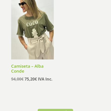
179,95€.
143,96€.
153,90€.
123,12€.
Camiseta – Alba
Conde
El
El
94,00
€
75,20
€
IVA Inc.
precio
precio
original
actual
era:
es:
94,00€.
75,20€.