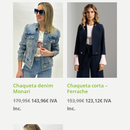
Chaqueta denim
Chaqueta corta –
Monari
Ferrache
El
El
El
El
179,95
€
143,96
€
IVA
153,90
€
123,12
€
IVA
precio
precio
precio
precio
Inc.
Inc.
original
actual
original
actual
era:
es:
era:
es: