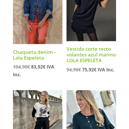
Vestido corte recto
Chaqueta denim –
volantes azul marino
Lola Espeleta
LOLA ESPELETA
El
El
104,90
€
83,92
€
IVA
El
El
94,90
€
75,92
€
IVA Inc.
precio
precio
Inc.
precio
precio
original
actual
original
actual
era:
es:
era:
es:
104,90€.
83,92€.
94,90€.
75,92€.