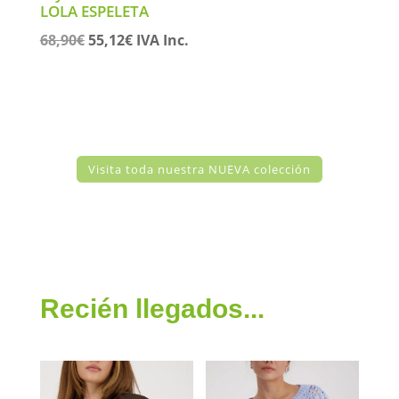
LOLA ESPELETA
El
El
68,90
€
55,12
€
IVA Inc.
precio
precio
original
actual
era:
es:
68,90€.
55,12€.
Visita toda nuestra NUEVA colección
Recién llegados...