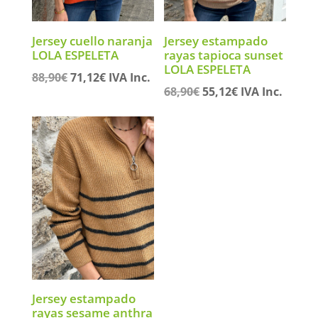
Jersey cuello naranja
Jersey estampado
LOLA ESPELETA
rayas tapioca sunset
LOLA ESPELETA
El
El
88,90
€
71,12
€
IVA Inc.
El
El
68,90
€
55,12
€
IVA Inc.
precio
precio
precio
precio
original
actual
original
actual
era:
es:
era:
es:
88,90€.
71,12€.
68,90€.
55,12€.
Jersey estampado
rayas sesame anthra