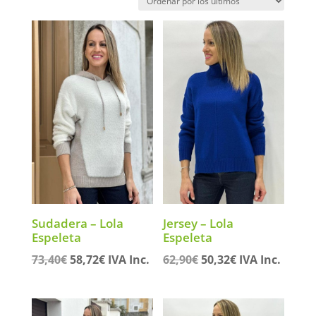
los
últimos
Sudadera – Lola
Jersey – Lola
Espeleta
Espeleta
El
El
El
El
73,40
€
58,72
€
IVA Inc.
62,90
€
50,32
€
IVA Inc.
precio
precio
precio
precio
original
actual
original
actual
era:
es:
era:
es: