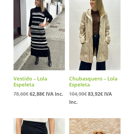
73,40€.
58,72€.
62,90€.
50,32€.
Vestido – Lola
Chubasquero – Lola
Espeleta
Espeleta
El
El
El
El
78,60
€
62,88
€
IVA Inc.
104,90
€
83,92
€
IVA
precio
precio
precio
precio
Inc.
original
actual
original
actual
era:
es:
era:
es:
78,60€.
62,88€.
104,90€.
83,92€.