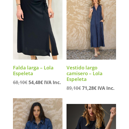
Falda larga – Lola
Vestido largo
Espeleta
camisero – Lola
Espeleta
El
El
68,10
€
54,48
€
IVA Inc.
El
El
89,10
€
71,28
€
IVA Inc.
precio
precio
precio
precio
original
actual
original
actual
era:
es:
era:
es:
68,10€.
54,48€.
89,10€.
71,28€.