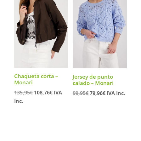
Chaqueta corta –
Jersey de punto
Monari
calado – Monari
El
El
135,95
€
108,76
€
IVA
El
El
99,95
€
79,96
€
IVA Inc.
precio
precio
precio
precio
Inc.
original
actual
original
actual
era:
es:
era:
es:
135,95€.
108,76€.
99,95€.
79,96€.