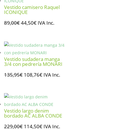
Vestido camisero Raquel
ICONIQUE
El
El
89,00
€
44,50
€
IVA Inc.
precio
precio
original
actual
era:
es:
89,00€.
44,50€.
Vestido sudadera manga
3/4 con pedrería MONARI
El
El
135,95
€
108,76
€
IVA Inc.
precio
precio
original
actual
era:
es:
135,95€.
108,76€.
Vestido largo denim
bordado AC ALBA CONDE
El
El
229,00
€
114,50
€
IVA Inc.