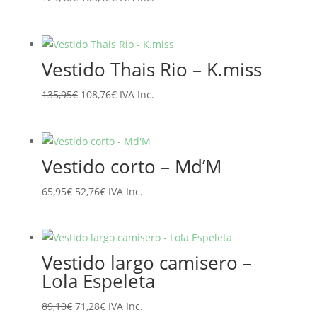
precio
precio
original
actual
era:
es:
Vestido Thais Rio – K.miss
129,90€.
103,92€.
El
El
135,95
€
108,76
€
IVA Inc.
precio
precio
original
actual
era:
es:
Vestido corto – Md’M
135,95€.
108,76€.
El
El
65,95
€
52,76
€
IVA Inc.
precio
precio
original
actual
era:
es:
Vestido largo camisero –
65,95€.
52,76€.
Lola Espeleta
El
El
89,10
€
71,28
€
IVA Inc.