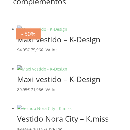
complementos
- 20%
- 20%
- 20%
- 20%
- 20%
- 20%
- 50%
- 50%
Maxi vestido – K-Design
El
El
94,95
€
75,96
€
IVA Inc.
precio
precio
original
actual
era:
es:
Maxi vestido – K-Design
94,95€.
75,96€.
El
El
89,95
€
71,96
€
IVA Inc.
precio
precio
original
actual
era:
es:
Vestido Nora City – K.miss
89,95€.
71,96€.
El
El
129,90
€
103,92
€
IVA Inc.