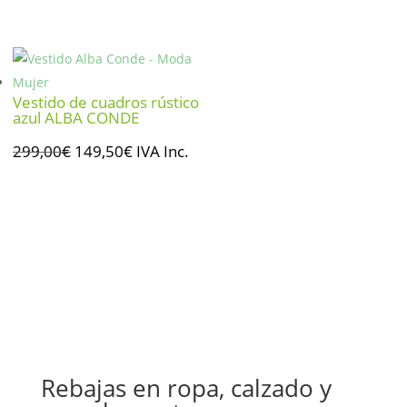
precio
precio
original
actual
era:
es:
229,00€.
114,50€.
Vestido de cuadros rústico
azul ALBA CONDE
El
El
299,00
€
149,50
€
IVA Inc.
precio
precio
original
actual
era:
es:
299,00€.
149,50€.
Rebajas en ropa, calzado y