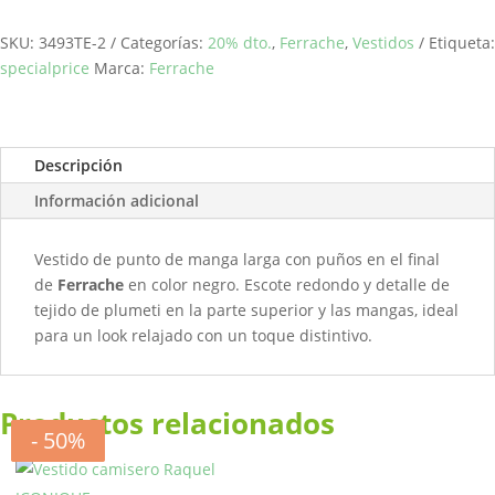
plumeti
FERRACHE
SKU:
3493TE-2
Categorías:
20% dto.
,
Ferrache
,
Vestidos
Etiqueta:
cantidad
specialprice
Marca:
Ferrache
Descripción
Información adicional
Vestido de punto de manga larga con puños en el final
de
Ferrache
en color negro. Escote redondo y detalle de
tejido de plumeti en la parte superior y las mangas, ideal
para un look relajado con un toque distintivo.
Productos relacionados
- 50%
- 20%
- 50%
- 50%