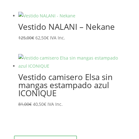
precio
precio
original
actual
era:
es:
Vestido NALANI – Nekane
89,10€.
71,28€.
El
El
125,00
€
62,50
€
IVA Inc.
precio
precio
original
actual
era:
es:
125,00€.
62,50€.
Vestido camisero Elsa sin
mangas estampado azul
ICONIQUE
El
El
81,00
€
40,50
€
IVA Inc.
precio
precio
original
actual
era:
es:
81,00€.
40,50€.