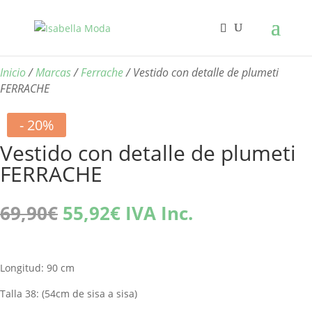
Inicio
/
Marcas
/
Ferrache
/ Vestido con detalle de plumeti
FERRACHE
- 20%
Vestido con detalle de plumeti
FERRACHE
El
El
69,90
€
55,92
€
IVA Inc.
precio
precio
original
actual
era:
es:
Longitud: 90 cm
69,90€.
55,92€.
Talla 38: (54cm de sisa a sisa)