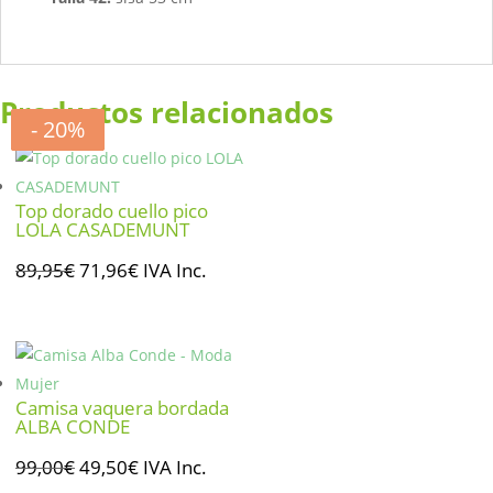
Productos relacionados
- 20%
- 50%
- 50%
- 20%
Top dorado cuello pico
LOLA CASADEMUNT
El
El
89,95
€
71,96
€
IVA Inc.
precio
precio
original
actual
era:
es:
89,95€.
71,96€.
Camisa vaquera bordada
ALBA CONDE
El
El
99,00
€
49,50
€
IVA Inc.