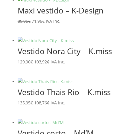
era:
es:
Maxi vestido – K-Design
94,95€.
75,96€.
El
El
89,95
€
71,96
€
IVA Inc.
precio
precio
original
actual
era:
es:
Vestido Nora City – K.miss
89,95€.
71,96€.
El
El
129,90
€
103,92
€
IVA Inc.
precio
precio
original
actual
era:
es:
Vestido Thais Rio – K.miss
129,90€.
103,92€.
El
El
135,95
€
108,76
€
IVA Inc.
precio
precio
original
actual
era:
es:
Vestido corto – Md’M
135,95€.
108,76€.