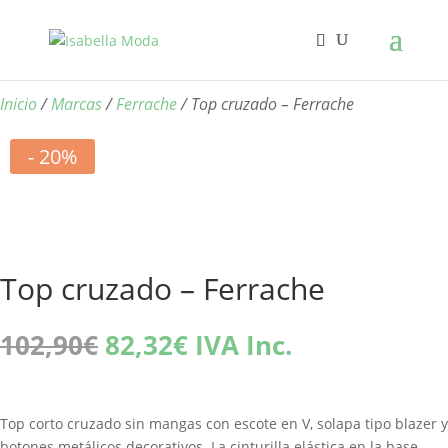
Inicio
/
Marcas
/
Ferrache
/ Top cruzado – Ferrache
- 20%
Top cruzado – Ferrache
El
El
102,90
€
82,32
€
IVA Inc.
precio
precio
original
actual
era:
es:
Top corto cruzado sin mangas con escote en V, solapa tipo blazer y
102,90€.
82,32€.
botones metálicos decorativos. La cinturilla elástica en la base