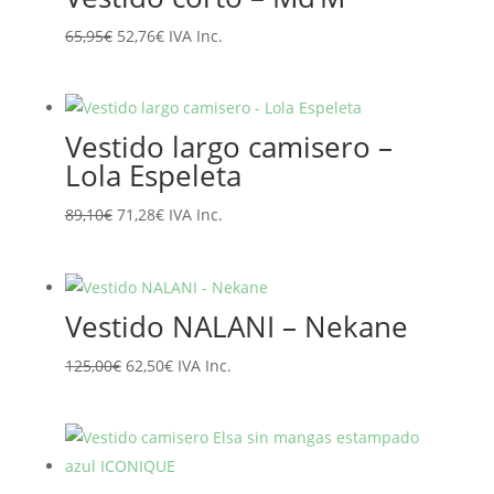
El
El
65,95
€
52,76
€
IVA Inc.
precio
precio
original
actual
era:
es:
Vestido largo camisero –
65,95€.
52,76€.
Lola Espeleta
El
El
89,10
€
71,28
€
IVA Inc.
precio
precio
original
actual
era:
es:
Vestido NALANI – Nekane
89,10€.
71,28€.
El
El
125,00
€
62,50
€
IVA Inc.
precio
precio
original
actual
era:
es:
125,00€.
62,50€.