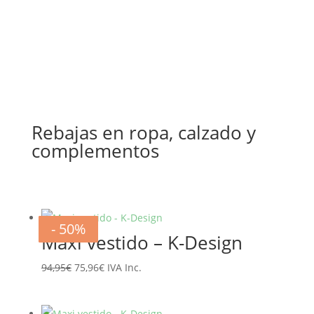
era:
es:
79,95€.
63,96€.
Rebajas en ropa, calzado y
complementos
- 20%
- 20%
- 20%
- 20%
- 20%
- 20%
- 50%
- 50%
Maxi vestido – K-Design
El
El
94,95
€
75,96
€
IVA Inc.
precio
precio
original
actual