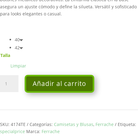
asegura un ajuste cómodo y define la silueta. Versátil y sofisticado
para looks elegantes o casual.
40
42
Talla
Limpiar
Top
Añadir al carrito
cruzado
-
Ferrache
cantidad
SKU:
4174TE
Categorías:
Camisetas y Blusas
,
Ferrache
Etiqueta:
specialprice
Marca:
Ferrache