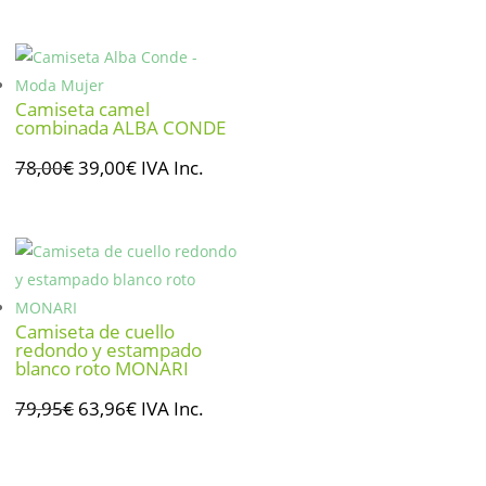
precio
precio
original
actual
era:
es:
99,00€.
49,50€.
Camiseta camel
combinada ALBA CONDE
El
El
78,00
€
39,00
€
IVA Inc.
precio
precio
original
actual
era:
es:
78,00€.
39,00€.
Camiseta de cuello
redondo y estampado
blanco roto MONARI
El
El
79,95
€
63,96
€
IVA Inc.
precio
precio
original
actual