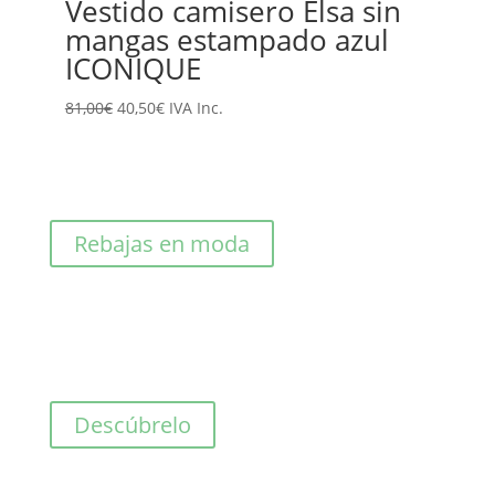
Vestido camisero Elsa sin
mangas estampado azul
ICONIQUE
El
El
81,00
€
40,50
€
IVA Inc.
precio
precio
original
actual
era:
es:
81,00€.
40,50€.
Rebajas en moda
Descúbrelo