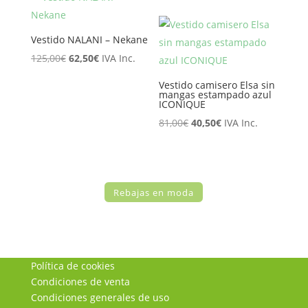
era:
es:
original
actual
65,95€.
52,76€.
era:
es:
Vestido NALANI – Nekane
89,10€.
71,28€.
El
El
125,00
€
62,50
€
IVA Inc.
precio
precio
Vestido camisero Elsa sin
original
actual
mangas estampado azul
ICONIQUE
era:
es:
El
El
81,00
€
40,50
€
IVA Inc.
125,00€.
62,50€.
precio
precio
original
actual
era:
es:
Rebajas en moda
81,00€.
40,50€.
Política de cookies
Condiciones de venta
Condiciones generales de uso