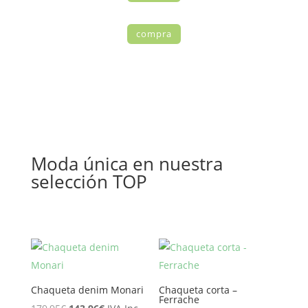
compra
Moda única en nuestra
selección TOP
Chaqueta denim Monari
Chaqueta corta –
Ferrache
El
El