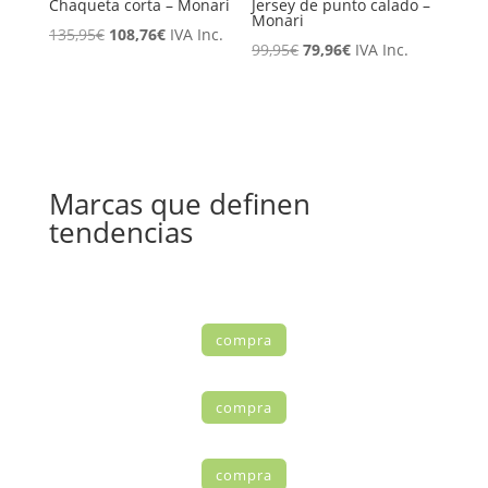
Chaqueta corta – Monari
Jersey de punto calado –
Monari
El
El
135,95
€
108,76
€
IVA Inc.
El
El
99,95
€
79,96
€
IVA Inc.
precio
precio
precio
precio
original
actual
original
actual
era:
es:
era:
es:
135,95€.
108,76€.
99,95€.
79,96€.
Marcas que definen
tendencias
compra
compra
compra