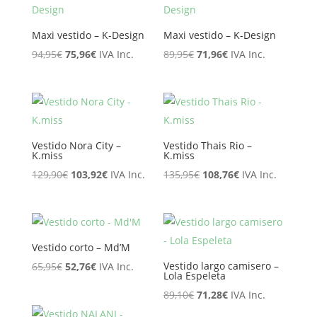
Maxi vestido – K-Design
Maxi vestido – K-Design
El
El
El
El
94,95
€
75,96
€
IVA Inc.
89,95
€
71,96
€
IVA Inc.
precio
precio
precio
precio
original
actual
original
actual
era:
es:
era:
es:
94,95€.
75,96€.
89,95€.
71,96€.
Vestido Nora City –
Vestido Thais Rio –
K.miss
K.miss
El
El
El
El
129,90
€
103,92
€
IVA Inc.
135,95
€
108,76
€
IVA Inc.
precio
precio
precio
precio
original
actual
original
actual
era:
es:
era:
es:
129,90€.
103,92€.
135,95€.
108,76€.
Vestido corto – Md’M
El
El
Vestido largo camisero –
65,95
€
52,76
€
IVA Inc.
Lola Espeleta
precio
precio
El
El
89,10
€
71,28
€
IVA Inc.
original
actual
precio
precio