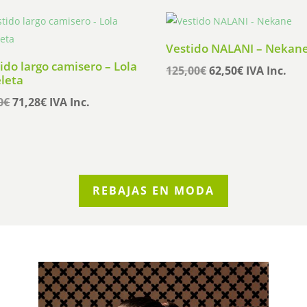
original
actual
original
actual
era:
es:
era:
es:
89,95€.
71,96€.
129,90€.
103,92€.
Vestido NALANI – Nekan
ido largo camisero – Lola
El
El
125,00
€
62,50
€
IVA Inc.
leta
precio
precio
El
El
0
€
71,28
€
IVA Inc.
original
actual
precio
precio
era:
es:
original
actual
125,00€.
62,50€.
era:
es:
89,10€.
71,28€.
REBAJAS EN MODA