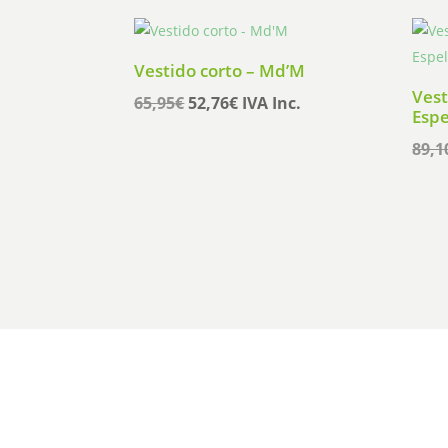
original
actual
era:
es:
94,95€.
75,96€.
Vestido corto – Md’M
Vest
El
El
65,95
€
52,76
€
IVA Inc.
Espe
precio
precio
89,1
original
actual
era:
es:
65,95€.
52,76€.