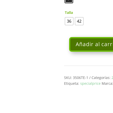
Talla
36
42
Añadir al carr
Falda
midi
con
abertura
frontal
FERRACHE
SKU:
3506TE-1
Categorías:
cantidad
Etiqueta:
specialprice
Marca