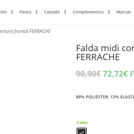
ción
Fiesta
Calzado
Complementos
Marcas
bertura frontal FERRACHE
Falda midi co
FERRACHE
El
E
90,90
€
72,72
€
I
precio
p
original
a
era:
e
88% POLIÉSTER, 12% ELAS
90,90€.
7
Color