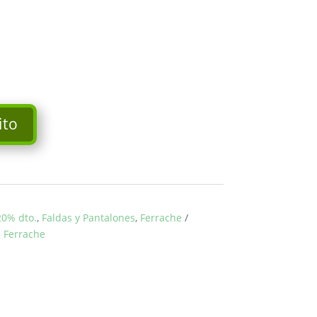
ito
20% dto.
,
Faldas y Pantalones
,
Ferrache
:
Ferrache