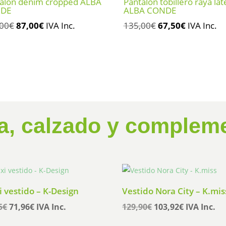
alón denim cropped ALBA
Pantalón tobillero raya lat
DE
ALBA CONDE
El
El
El
El
,00
€
87,00
€
IVA Inc.
135,00
€
67,50
€
IVA Inc.
precio
precio
precio
precio
original
actual
original
actual
era:
es:
era:
es:
174,00€.
87,00€.
135,00€.
67,50€.
a, calzado y complem
 vestido – K-Design
Vestido Nora City – K.mis
El
El
El
El
5
€
71,96
€
IVA Inc.
129,90
€
103,92
€
IVA Inc.
precio
precio
precio
precio