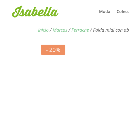
Moda
Colec
Inicio
/
Marcas
/
Ferrache
/ Falda midi con a
- 20%