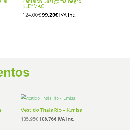
eral
Pantalón Dazi goma negro
KLEYMAC
El
El
124,00
€
99,20
€
IVA Inc.
precio
precio
original
actual
era:
es:
124,00€.
99,20€.
entos
s
Vestido Thais Rio – K.miss
El
El
135,95
€
108,76
€
IVA Inc.
precio
precio