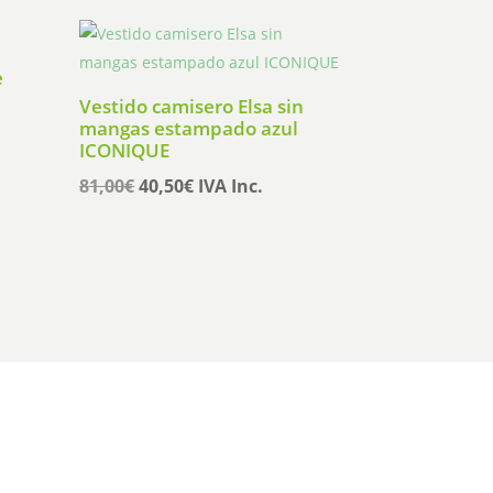
original
actual
era:
es:
135,95€.
108,76€.
e
Vestido camisero Elsa sin
mangas estampado azul
ICONIQUE
El
El
81,00
€
40,50
€
IVA Inc.
precio
precio
original
actual
era:
es:
81,00€.
40,50€.