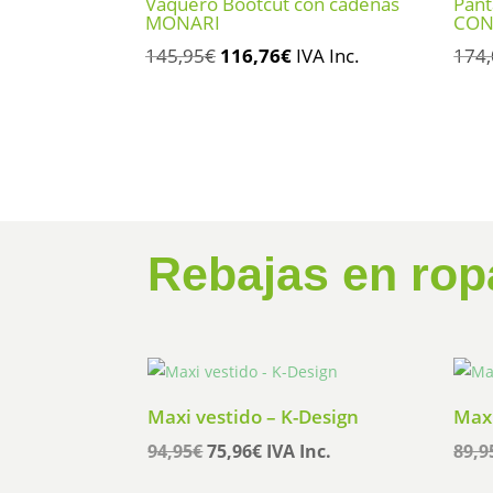
Vaquero Bootcut con cadenas
Pant
MONARI
CON
El
El
145,95
€
116,76
€
IVA Inc.
174
precio
precio
original
actual
era:
es:
145,95€.
116,76€.
Rebajas en rop
Maxi vestido – K-Design
Maxi
El
El
94,95
€
75,96
€
IVA Inc.
89,9
precio
precio