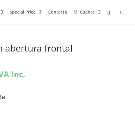
Special Price
Contacta
Mi Cuenta
n abertura frontal
l
VA Inc.
recio
ctual
s:
TÁN
2,72€.