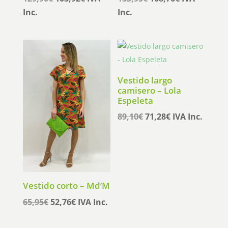
precio
precio
precio
precio
Inc.
Inc.
original
actual
original
actual
era:
es:
era:
es:
129,90€.
103,92€.
135,95€.
108,76€.
Vestido largo
camisero – Lola
Espeleta
El
El
89,10
€
71,28
€
IVA Inc.
precio
precio
original
actual
era:
es:
89,10€.
71,28€.
Vestido corto – Md’M
El
El
65,95
€
52,76
€
IVA Inc.
precio
precio
original
actual