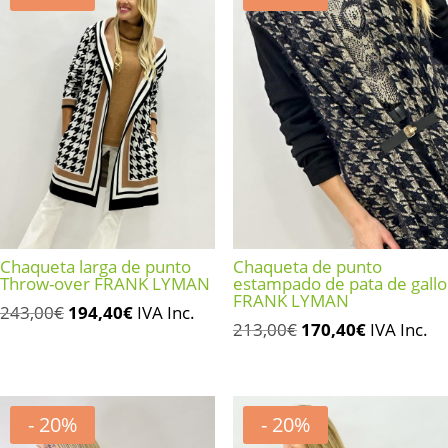
Chaqueta larga de punto
Chaqueta de punto
Throw-over FRANK LYMAN
estampado de pata de gallo
FRANK LYMAN
El
El
243,00
€
194,40
€
IVA Inc.
El
El
213,00
€
170,40
€
IVA Inc.
precio
precio
precio
precio
original
actual
original
actual
era:
es:
era:
es:
243,00€.
194,40€.
- 20%
- 20%
213,00€.
170,40€.