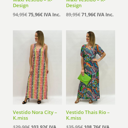
Design
Design
El
El
El
El
94,95
€
75,96
€
IVA Inc.
89,95
€
71,96
€
IVA Inc.
precio
precio
precio
precio
original
actual
original
actual
era:
es:
era:
es:
94,95€.
75,96€.
89,95€.
71,96€.
Vestido Nora City –
Vestido Thais Rio –
K.miss
K.miss
El
El
El
El
129,90
€
103,92
€
IVA
135,95
€
108,76
€
IVA