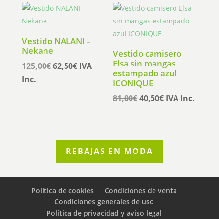
era:
es:
65,95€.
52,76€.
Vestido NALANI –
Nekane
Vestido camisero
Elsa sin mangas
El
El
125,00
€
62,50
€
IVA
estampado azul
precio
precio
Inc.
ICONIQUE
original
actual
El
El
81,00
€
40,50
€
IVA Inc.
era:
es:
precio
precio
125,00€.
62,50€.
original
actual
era:
es:
81,00€.
40,50€.
REBAJAS EN MODA
Política de cookies
Condiciones de venta
Condiciones generales de uso
Política de privacidad y aviso legal