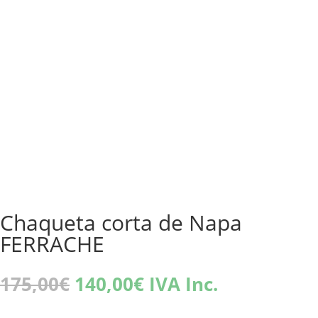
Chaqueta corta de Napa
FERRACHE
El
El
175,00
€
140,00
€
IVA Inc.
precio
precio
original
actual