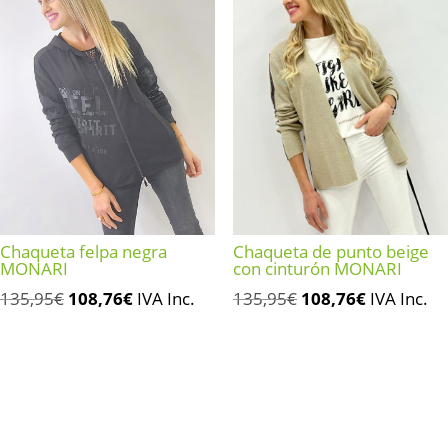
Chaqueta felpa negra
Chaqueta de punto beige
MONARI
con cinturón MONARI
El
El
El
El
135,95
€
108,76
€
IVA Inc.
135,95
€
108,76
€
IVA Inc.
precio
precio
precio
precio
original
actual
original
actual
era:
es:
era:
es:
135,95€.
108,76€.
135,95€.
108,76€.