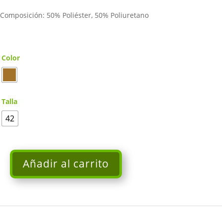
era:
es:
Composición: 50% Poliéster, 50% Poliuretano
175,00€.
140,00€.
Color
Talla
42
Añadir al carrito
Chaqueta
corta
de
Napa
FERRACHE