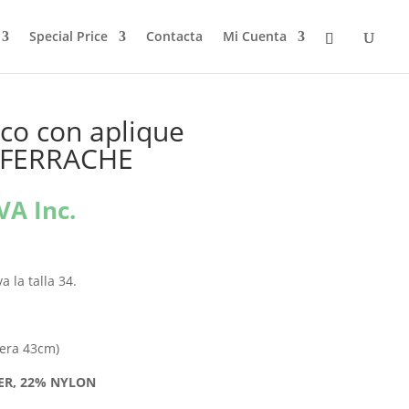
Special Price
Contacta
Mi Cuenta
ico con aplique
o FERRACHE
l
VA Inc.
recio
ctual
s:
 la talla 34.
5,60€.
dera 43cm)
ER, 22% NYLON