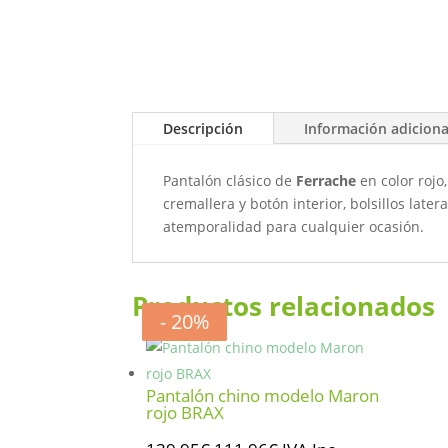
Descripción
Información adiciona
Pantalón clásico de
Ferrache
en color rojo
cremallera y botón interior, bolsillos late
atemporalidad para cualquier ocasión.
Productos relacionados
- 20%
- 20%
- 20%
- 20%
Pantalón chino modelo Maron
rojo BRAX