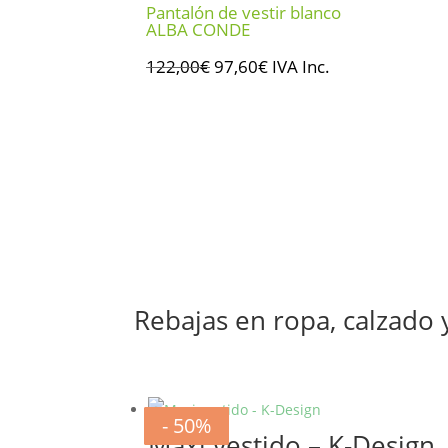
Pantalón de vestir blanco
ALBA CONDE
El
El
122,00
€
97,60
€
IVA Inc.
precio
precio
original
actual
era:
es:
122,00€.
97,60€.
Rebajas en ropa, calzado
- 20%
- 20%
- 20%
- 20%
- 20%
- 20%
- 50%
- 50%
Maxi vestido – K-Design