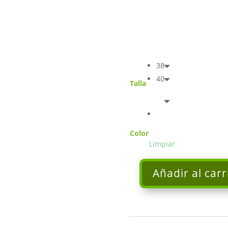
38
40
Talla
Color
Limpiar
Añadir al carr
Pantalón
clásico
con
aplique
metálico