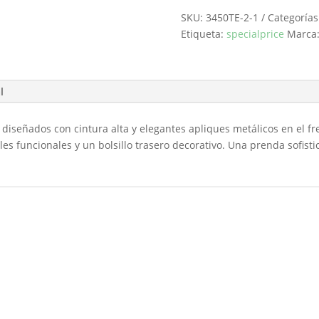
rojo
SKU:
3450TE-2-1
Categorías
FERRACHE
Etiqueta:
specialprice
Marca
cantidad
l
, diseñados con cintura alta y elegantes apliques metálicos en el f
rales funcionales y un bolsillo trasero decorativo. Una prenda sofis