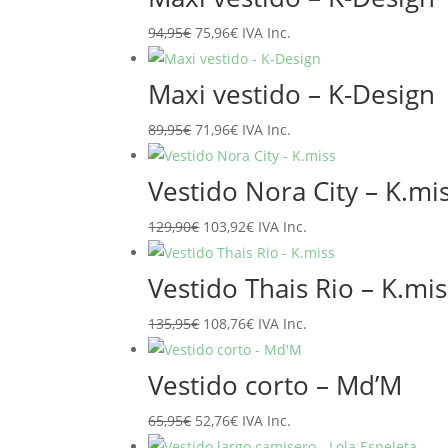
El
El
94,95
€
75,96
€
IVA Inc.
precio
precio
original
actual
Maxi vestido – K-Design
era:
es:
El
El
89,95
€
71,96
€
IVA Inc.
94,95€.
75,96€.
precio
precio
original
actual
Vestido Nora City – K.mi
era:
es:
El
El
129,90
€
103,92
€
IVA Inc.
89,95€.
71,96€.
precio
precio
original
actual
Vestido Thais Rio – K.mis
era:
es:
El
El
135,95
€
108,76
€
IVA Inc.
129,90€.
103,92€.
precio
precio
original
actual
Vestido corto – Md’M
era:
es:
El
El
65,95
€
52,76
€
IVA Inc.
135,95€.
108,76€.
precio
precio