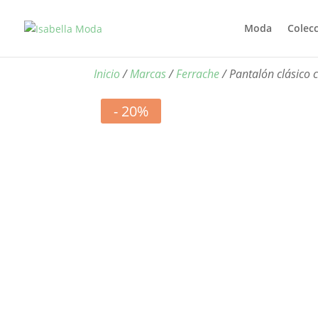
Moda
Colec
Inicio
/
Marcas
/
Ferrache
/ Pantalón clásico 
- 20%