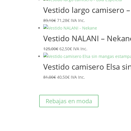
original
actual
Vestido largo camisero –
era:
es:
El
El
89,10
€
71,28
€
IVA Inc.
65,95€.
52,76€.
precio
precio
original
actual
Vestido NALANI – Nekan
era:
es:
El
El
125,00
€
62,50
€
IVA Inc.
89,10€.
71,28€.
precio
precio
original
actual
Vestido camisero Elsa 
era:
es:
El
El
81,00
€
40,50
€
IVA Inc.
125,00€.
62,50€.
precio
precio
original
actual
era:
es:
Rebajas en moda
81,00€.
40,50€.