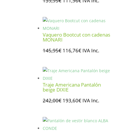
El
El
139,95
€
111,96
€
IVA Inc.
precio
precio
original
actual
era:
es:
139,95€.
111,96€.
Vaquero Bootcut con cadenas
MONARI
El
El
145,95
€
116,76
€
IVA Inc.
precio
precio
original
actual
era:
es:
145,95€.
116,76€.
Traje Americana Pantalón
beige DIXIE
El
El
242,00
€
193,60
€
IVA Inc.
precio
precio
original
actual
era:
es:
242,00€.
193,60€.