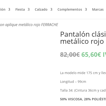
ción
Fiesta
Calzado
Complementos
Marcas
con aplique metálico rojo FERRACHE
Pantalón clás
metálico roj
El
E
82,00
€
65,60
€
I
precio
p
original
a
era:
e
La modelo mide 175 cm y lleva
82,00€.
6
Longitud – 99cm
Talla 34: (Cintura 36cm y ca
50% VISCOSA, 28% POLIÉST