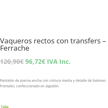
Vaqueros rectos con transfers –
Ferrache
El
El
120,90
€
96,72
€
IVA Inc.
precio
precio
original
actual
era:
es:
Pantalón de pierna ancha con cintura media y detalle de botones
120,90€.
96,72€.
frontales, confeccionado en algodón.
Talla