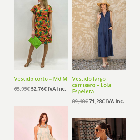
Vestido corto – Md’M
Vestido largo
camisero – Lola
El
El
65,95
€
52,76
€
IVA Inc.
Espeleta
precio
precio
El
El
89,10
€
71,28
€
IVA Inc.
original
actual
precio
precio
era:
es:
original
actual
65,95€.
52,76€.
era:
es:
89,10€.
71,28€.