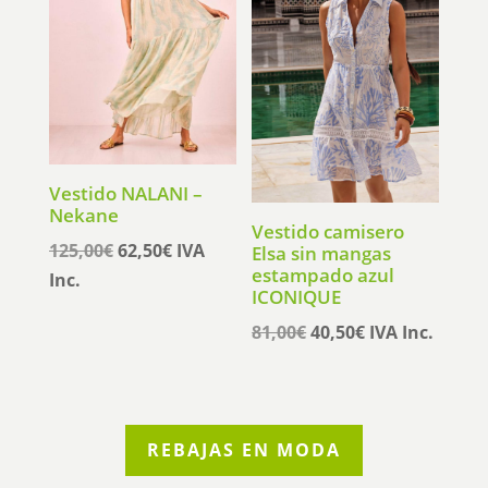
Vestido NALANI –
Nekane
Vestido camisero
El
El
125,00
€
62,50
€
IVA
Elsa sin mangas
estampado azul
precio
precio
Inc.
ICONIQUE
original
actual
El
El
81,00
€
40,50
€
IVA Inc.
era:
es:
precio
precio
125,00€.
62,50€.
original
actual
era:
es:
81,00€.
40,50€.
REBAJAS EN MODA