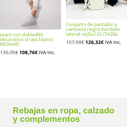
Conjunto de pantalón y
camiseta negro bordado
lateral rejilla LOLITAS&L
Jeans con dobladillo
decorativo strass blanco
El
El
157,90
€
126,32
€
IVA Inc.
MONARI
precio
precio
El
El
135,95
€
108,76
€
IVA Inc.
original
actual
precio
precio
era:
es:
original
actual
157,90€.
126,32€.
era:
es:
135,95€.
108,76€.
Rebajas en ropa, calzado
y complementos