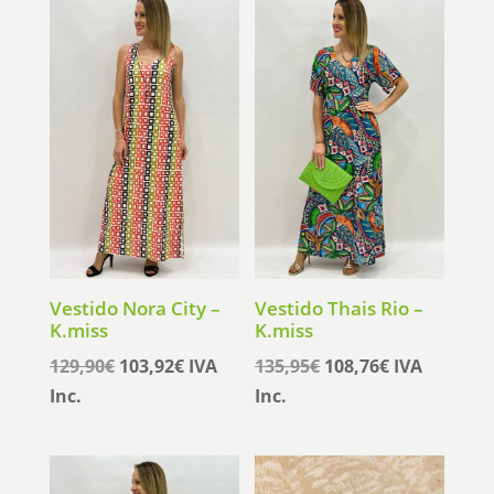
era:
es:
era:
es:
94,95€.
75,96€.
89,95€.
71,96€.
Vestido Nora City –
Vestido Thais Rio –
K.miss
K.miss
El
El
El
El
129,90
€
103,92
€
IVA
135,95
€
108,76
€
IVA
precio
precio
precio
precio
Inc.
Inc.
original
actual
original
actual
era:
es:
era:
es:
129,90€.
103,92€.
135,95€.
108,76€.