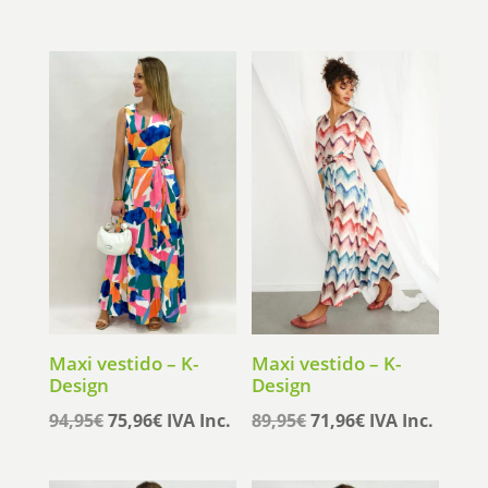
Maxi vestido – K-
Maxi vestido – K-
Design
Design
El
El
El
El
94,95
€
75,96
€
IVA Inc.
89,95
€
71,96
€
IVA Inc.
precio
precio
precio
precio
original
actual
original
actual