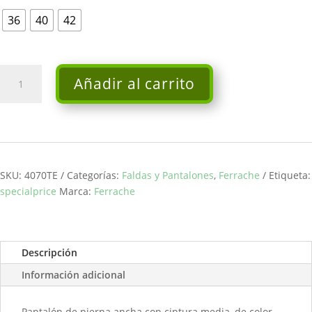
36
40
42
Vaqueros
Añadir al carrito
rectos
con
transfers
-
Ferrache
cantidad
SKU:
4070TE
Categorías:
Faldas y Pantalones
,
Ferrache
Etiqueta:
specialprice
Marca:
Ferrache
Descripción
Información adicional
Pantalón de pierna ancha con cintura media, de color