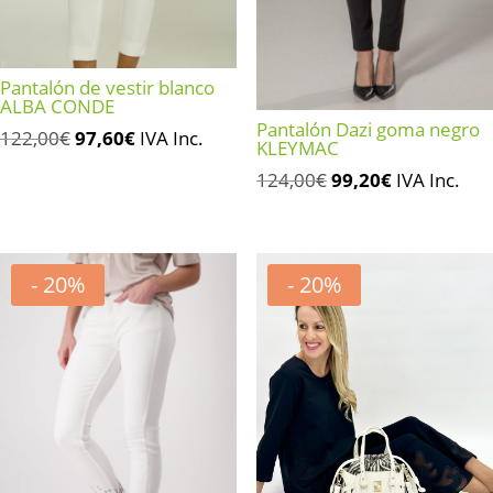
Pantalón de vestir blanco
ALBA CONDE
Pantalón Dazi goma negro
El
El
122,00
€
97,60
€
IVA Inc.
KLEYMAC
precio
precio
El
El
124,00
€
99,20
€
IVA Inc.
original
actual
precio
precio
era:
es:
original
actual
122,00€.
97,60€.
era:
es:
- 20%
- 20%
124,00€.
99,20€.