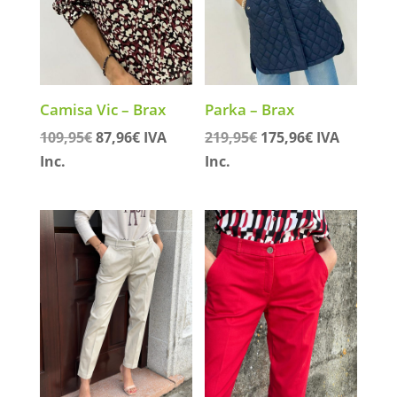
Camisa Vic – Brax
Parka – Brax
El
El
El
El
109,95
€
87,96
€
IVA
219,95
€
175,96
€
IVA
precio
precio
precio
precio
Inc.
Inc.
original
actual
original
actual
era:
es:
era:
es:
109,95€.
87,96€.
219,95€.
175,96€.