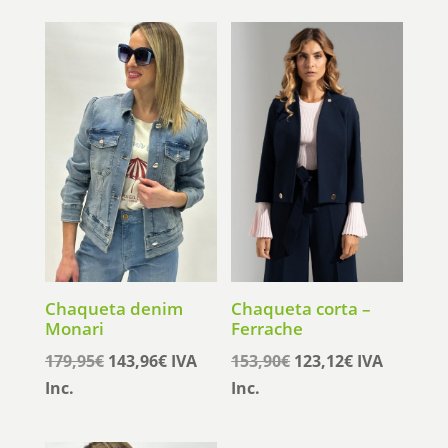
Chaqueta denim
Chaqueta corta –
Monari
Ferrache
El
El
El
El
179,95
€
143,96
€
IVA
153,90
€
123,12
€
IVA
precio
precio
precio
precio
Inc.
Inc.
original
actual
original
actual
era:
es:
era:
es: