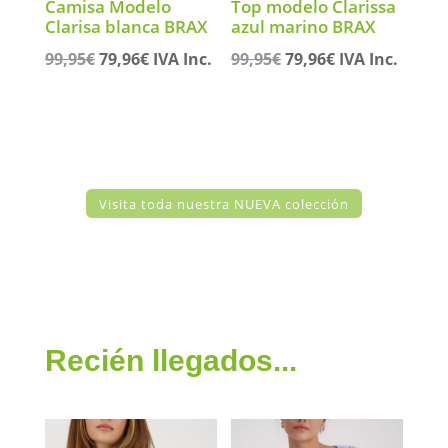
Camisa Modelo
Top modelo Clarissa
Clarisa blanca BRAX
azul marino BRAX
El
El
El
El
99,95
€
79,96
€
IVA Inc.
99,95
€
79,96
€
IVA Inc.
precio
precio
precio
precio
original
actual
original
actual
era:
es:
era:
es:
99,95€.
79,96€.
99,95€.
79,96€.
Visita toda nuestra NUEVA colección
Recién llegados...