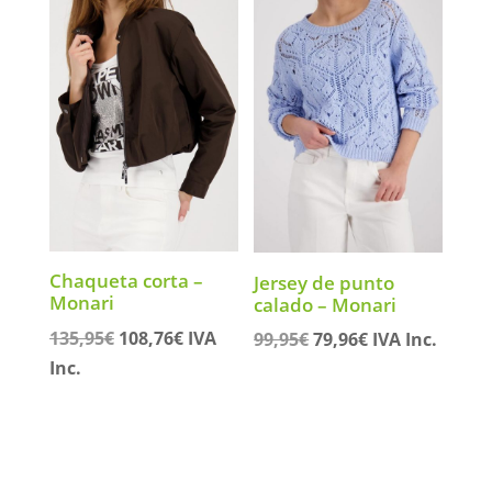
Chaqueta corta –
Jersey de punto
Monari
calado – Monari
El
El
135,95
€
108,76
€
IVA
El
El
99,95
€
79,96
€
IVA Inc.
precio
precio
precio
precio
Inc.
original
actual
original
actual
era:
es:
era:
es:
135,95€.
108,76€.
99,95€.
79,96€.