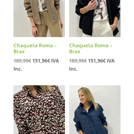
Chaqueta Roma –
Chaqueta Roma –
Brax
Brax
El
El
El
El
189,95
€
151,96
€
IVA
189,95
€
151,96
€
IVA
precio
precio
precio
precio
Inc.
Inc.
original
actual
original
actual
era:
es:
era:
es:
189,95€.
151,96€.
189,95€.
151,96€.