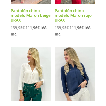
Pantalón chino
Pantalón chino
modelo Maron beige
modelo Maron rojo
BRAX
BRAX
El
El
El
El
139,95
€
111,96
€
IVA
139,95
€
111,96
€
IVA
precio
precio
precio
precio
Inc.
Inc.
original
actual
original
actual
era:
es:
era:
es:
139,95€.
111,96€.
139,95€.
111,96€.