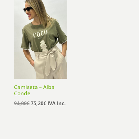
179,95€.
143,96€.
153,90€.
123,12€.
Camiseta – Alba
Conde
El
El
94,00
€
75,20
€
IVA Inc.
precio
precio
original
actual
era:
es:
94,00€.
75,20€.