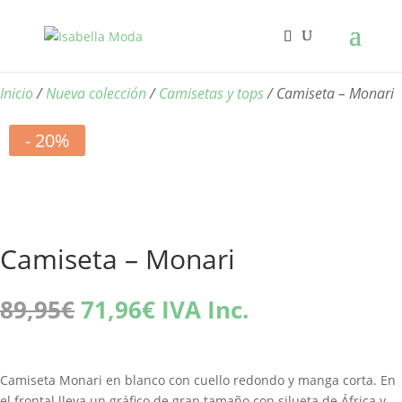
Inicio
/
Nueva colección
/
Camisetas y tops
/ Camiseta – Monari
- 20%
Camiseta – Monari
El
El
89,95
€
71,96
€
IVA Inc.
precio
precio
original
actual
era:
es:
Camiseta Monari en blanco con cuello redondo y manga corta. En
89,95€.
71,96€.
el frontal lleva un gráfico de gran tamaño con silueta de África y