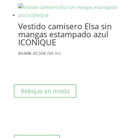
original
actual
era:
es:
125,00€.
62,50€.
Vestido camisero Elsa sin
mangas estampado azul
ICONIQUE
El
El
81,00
€
40,50
€
IVA Inc.
precio
precio
original
actual
era:
es:
81,00€.
40,50€.
Rebajas en moda