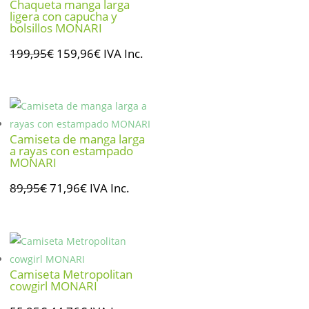
Chaqueta manga larga
ligera con capucha y
bolsillos MONARI
El
El
199,95
€
159,96
€
IVA Inc.
precio
precio
original
actual
era:
es:
199,95€.
159,96€.
Camiseta de manga larga
a rayas con estampado
MONARI
El
El
89,95
€
71,96
€
IVA Inc.
precio
precio
original
actual
era:
es:
89,95€.
71,96€.
Camiseta Metropolitan
cowgirl MONARI