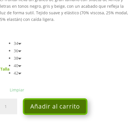
letras en tonos negro, gris y beige, con un acabado que refleja la
luz de forma sutil. Tejido suave y elástico (70% viscosa, 25% modal,
5% elastán) con caída ligera.
34
36
38
40
Talla
42
Limpiar
Camiseta
Añadir al carrito
-
Monari
cantidad