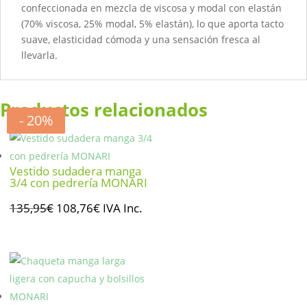
confeccionada en mezcla de viscosa y modal con elastán
(70% viscosa, 25% modal, 5% elastán), lo que aporta tacto
suave, elasticidad cómoda y una sensación fresca al
llevarla.
Productos relacionados
- 20%
- 20%
- 20%
- 20%
Vestido sudadera manga
3/4 con pedrería MONARI
El
El
135,95
€
108,76
€
IVA Inc.
precio
precio
original
actual
era:
es:
135,95€.
108,76€.