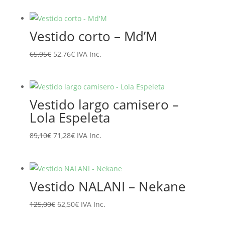
original
actual
era:
es:
Vestido corto – Md’M
135,95€.
108,76€.
El
El
65,95
€
52,76
€
IVA Inc.
precio
precio
original
actual
era:
es:
Vestido largo camisero –
65,95€.
52,76€.
Lola Espeleta
El
El
89,10
€
71,28
€
IVA Inc.
precio
precio
original
actual
era:
es:
Vestido NALANI – Nekane
89,10€.
71,28€.
El
El
125,00
€
62,50
€
IVA Inc.
precio
precio