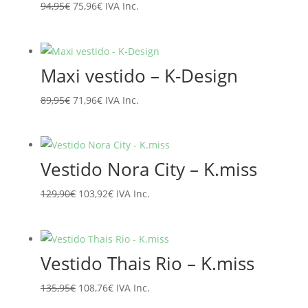
El
El
94,95
€
75,96
€
IVA Inc.
precio
precio
original
actual
era:
es:
Maxi vestido – K-Design
94,95€.
75,96€.
El
El
89,95
€
71,96
€
IVA Inc.
precio
precio
original
actual
era:
es:
Vestido Nora City – K.miss
89,95€.
71,96€.
El
El
129,90
€
103,92
€
IVA Inc.
precio
precio
original
actual
era:
es:
Vestido Thais Rio – K.miss
129,90€.
103,92€.
El
El
135,95
€
108,76
€
IVA Inc.
precio
precio