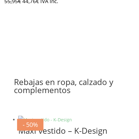
El
El
55,95
€
44,76
€
IVA Inc.
precio
precio
original
actual
era:
es:
55,95€.
44,76€.
Rebajas en ropa, calzado y
complementos
- 20%
- 20%
- 20%
- 20%
- 20%
- 20%
- 50%
- 50%
Maxi vestido – K-Design