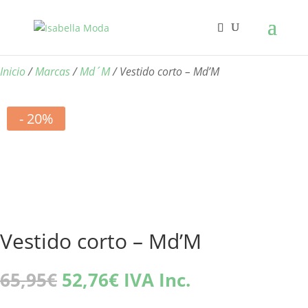
Inicio
/
Marcas
/
Md´M
/ Vestido corto – Md’M
- 20%
Vestido corto – Md’M
El
El
65,95
€
52,76
€
IVA Inc.
precio
precio