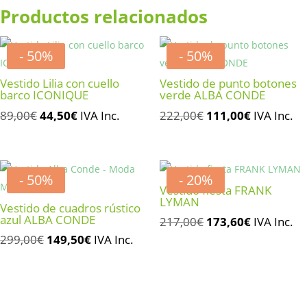
Productos relacionados
- 50%
- 50%
Vestido Lilia con cuello
Vestido de punto botones
barco ICONIQUE
verde ALBA CONDE
El
El
El
El
89,00
€
44,50
€
IVA Inc.
222,00
€
111,00
€
IVA Inc.
precio
precio
precio
precio
original
actual
original
actual
era:
es:
era:
es:
- 50%
- 20%
89,00€.
44,50€.
222,00€.
111,00€.
Vestido fiesta FRANK
LYMAN
Vestido de cuadros rústico
azul ALBA CONDE
El
El
217,00
€
173,60
€
IVA Inc.
El
El
precio
precio
299,00
€
149,50
€
IVA Inc.
precio
precio
original
actual
original
actual
era:
es:
era:
es:
217,00€.
173,60€.