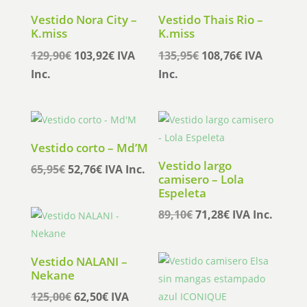
Vestido Nora City –
Vestido Thais Rio –
K.miss
K.miss
El
El
El
El
129,90
€
103,92
€
IVA
135,95
€
108,76
€
IVA
precio
precio
precio
precio
Inc.
Inc.
original
actual
original
actual
era:
es:
era:
es:
129,90€.
103,92€.
135,95€.
108,76€.
Vestido corto – Md’M
Vestido largo
El
El
65,95
€
52,76
€
IVA Inc.
camisero – Lola
precio
precio
Espeleta
original
actual
El
El
89,10
€
71,28
€
IVA Inc.
era:
es:
precio
precio
65,95€.
52,76€.
original
actual
Vestido NALANI –
era:
es:
Nekane
89,10€.
71,28€.
El
El
125,00
€
62,50
€
IVA