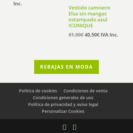
precio
precio
Inc.
Vestido camisero
original
actual
Elsa sin mangas
era:
es:
estampado azul
ICONIQUE
125,00€.
62,50€.
El
El
81,00
€
40,50
€
IVA Inc.
precio
precio
original
actual
era:
es:
81,00€.
40,50€.
REBAJAS EN MODA
Política de cookies
Condiciones de venta
Condiciones generales de uso
Política de privacidad y aviso legal
Personalizar Cookies