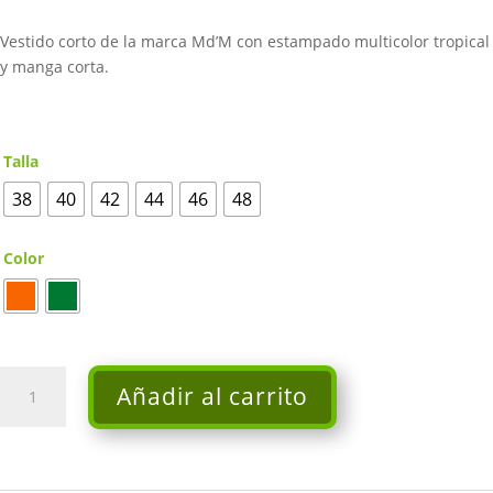
original
actual
era:
es:
Vestido corto de la marca Md’M con estampado multicolor tropical
65,95€.
52,76€.
y manga corta.
Talla
38
40
42
44
46
48
Color
Vestido
Añadir al carrito
corto
-
Md'M
cantidad