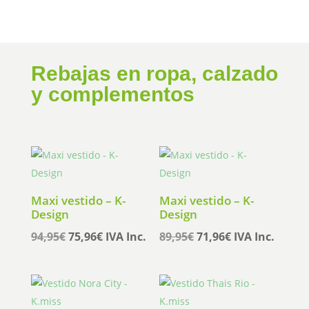
299,00€.
149,50€.
Rebajas en ropa, calzado
y complementos
Maxi vestido – K-
Maxi vestido – K-
Design
Design
El
El
El
El
94,95
€
75,96
€
IVA Inc.
89,95
€
71,96
€
IVA Inc.
precio
precio
precio
precio
original
actual
original
actual
era:
es:
era:
es:
94,95€.
75,96€.
89,95€.
71,96€.