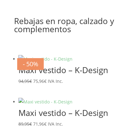
Rebajas en ropa, calzado y
complementos
- 20%
- 20%
- 20%
- 20%
- 20%
- 20%
- 50%
- 50%
Maxi vestido – K-Design
El
El
94,95
€
75,96
€
IVA Inc.
precio
precio
original
actual
era:
es:
Maxi vestido – K-Design
94,95€.
75,96€.
El
El
89,95
€
71,96
€
IVA Inc.
precio
precio
original
actual