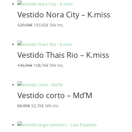
era:
es:
Vestido Nora City – K.miss
89,95€.
71,96€.
El
El
129,90
€
103,92
€
IVA Inc.
precio
precio
original
actual
era:
es:
Vestido Thais Rio – K.miss
129,90€.
103,92€.
El
El
135,95
€
108,76
€
IVA Inc.
precio
precio
original
actual
era:
es:
Vestido corto – Md’M
135,95€.
108,76€.
El
El
65,95
€
52,76
€
IVA Inc.
precio
precio
original
actual
era:
es: