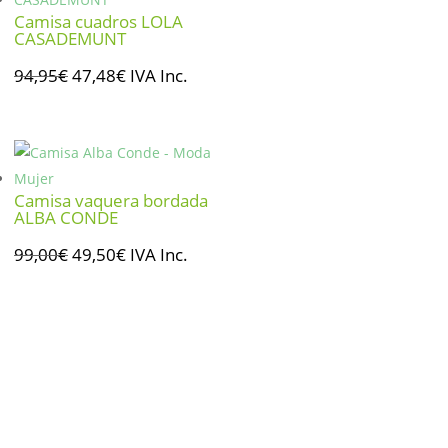
59,00€.
29,50€.
Camisa cuadros LOLA
CASADEMUNT
El
El
94,95
€
47,48
€
IVA Inc.
precio
precio
original
actual
era:
es:
94,95€.
47,48€.
Camisa vaquera bordada
ALBA CONDE
El
El
99,00
€
49,50
€
IVA Inc.
precio
precio
original
actual
era:
es:
99,00€.
49,50€.