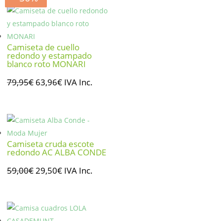
Camiseta de cuello
redondo y estampado
blanco roto MONARI
El
El
79,95
€
63,96
€
IVA Inc.
precio
precio
original
actual
era:
es:
79,95€.
63,96€.
Camiseta cruda escote
redondo AC ALBA CONDE
El
El
59,00
€
29,50
€
IVA Inc.
precio
precio
original
actual
era:
es: