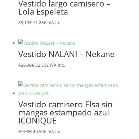
Vestido largo camisero –
65,95€.
52,76€.
Lola Espeleta
El
El
89,10
€
71,28
€
IVA Inc.
precio
precio
original
actual
era:
es:
Vestido NALANI – Nekane
89,10€.
71,28€.
El
El
125,00
€
62,50
€
IVA Inc.
precio
precio
original
actual
era:
es:
125,00€.
62,50€.
Vestido camisero Elsa sin
mangas estampado azul
ICONIQUE
El
El
81,00
€
40,50
€
IVA Inc.