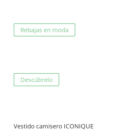
precio
precio
original
actual
era:
es:
81,00€.
40,50€.
Rebajas en moda
Descúbrelo
Vestido camisero ICONIQUE