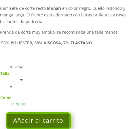
era:
es:
Camiseta de corte recto
Monari
en color negro. Cuello redondo y
89,95€.
71,96€.
manga larga.
El frente está adornado con letras brillantes y rayas
brillantes de pedrería.
Prenda de corte muy amplio, se recomienda una talla menos.
55% POLIÉSTER, 38% VISCOSA, 7% ELASTANO
44
Talla
Color
Limpiar
Añadir al carrito
Camiseta