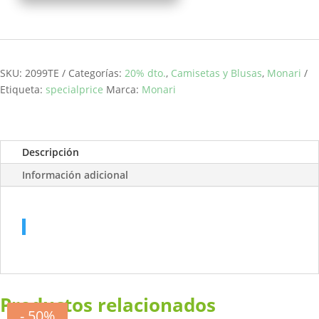
manga
larga
strass
negra
MONARI
SKU:
2099TE
Categorías:
20% dto.
,
Camisetas y Blusas
,
Monari
cantidad
Etiqueta:
specialprice
Marca:
Monari
Descripción
Información adicional
Productos relacionados
- 20%
- 50%
- 50%
- 50%