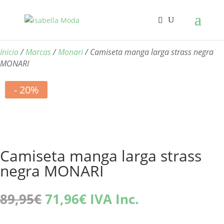
Inicio
/
Marcas
/
Monari
/ Camiseta manga larga strass negra
MONARI
- 20%
Camiseta manga larga strass
negra MONARI
El
El
89,95
€
71,96
€
IVA Inc.
precio
precio
original
actual