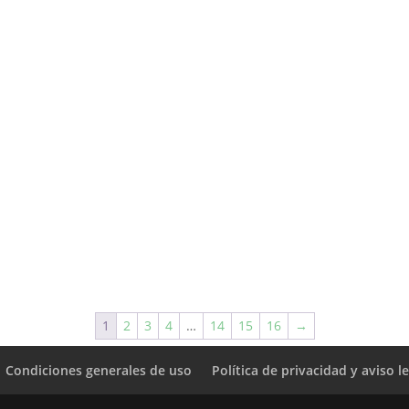
1
2
3
4
…
14
15
16
→
Condiciones generales de uso
Política de privacidad y aviso l