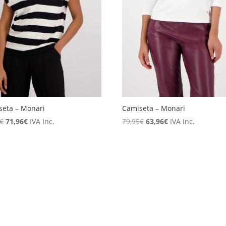
seta – Monari
Camiseta – Monari
El
El
El
El
€
71,96
€
IVA Inc.
79,95
€
63,96
€
IVA Inc.
precio
precio
precio
precio
original
actual
original
actual
era:
es:
era:
es:
89,95€.
71,96€.
79,95€.
63,96€.