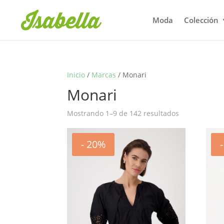
Moda
Colección
Inicio
/
Marcas
/ Monari
Monari
Mostrando 1–9 de 142 resultados
- 20%