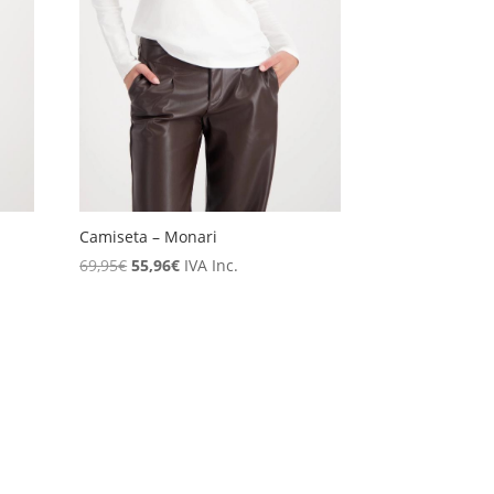
Camiseta – Monari
El
El
69,95
€
55,96
€
IVA Inc.
precio
precio
original
actual
era:
es:
69,95€.
55,96€.