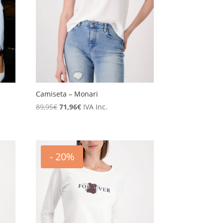
Camiseta – Monari
El
El
89,95
€
71,96
€
IVA Inc.
precio
precio
original
actual
era:
es:
89,95€.
71,96€.
- 20%