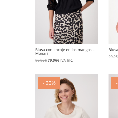
Blusa con encaje en las mangas –
Blusa
Monari
99,95
El
El
99,95
€
79,96
€
IVA Inc.
precio
precio
original
actual
era:
es:
- 20%
99,95€.
79,96€.