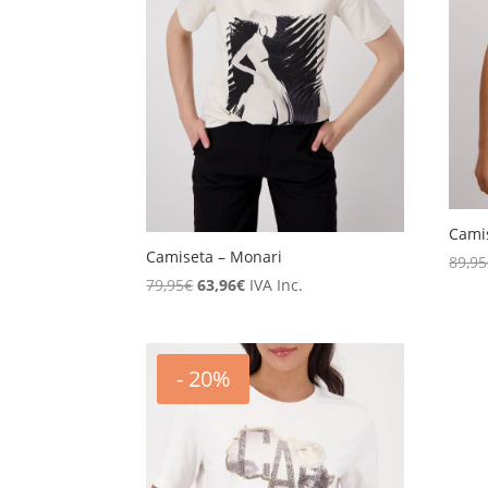
Cami
Camiseta – Monari
89,95
El
El
79,95
€
63,96
€
IVA Inc.
precio
precio
original
actual
era:
es:
- 20%
79,95€.
63,96€.