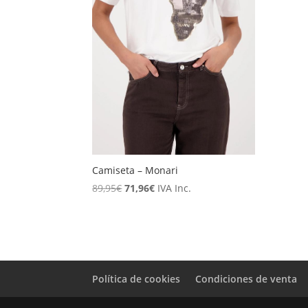
Camiseta – Monari
El
El
89,95
€
71,96
€
IVA Inc.
precio
precio
original
actual
era:
es:
89,95€.
71,96€.
Política de cookies
Condiciones de venta