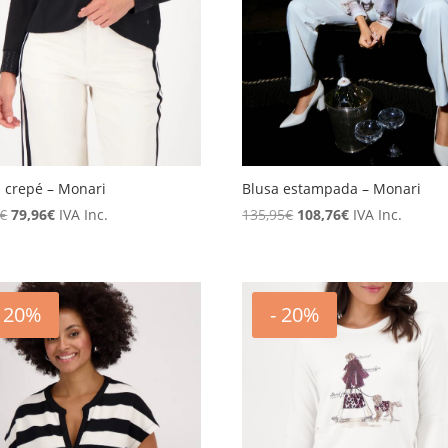
 crepé – Monari
Blusa estampada – Monari
El
El
El
El
€
79,96
€
IVA Inc.
135,95
€
108,76
€
IVA Inc.
precio
precio
precio
precio
original
actual
original
actual
era:
es:
era:
es:
99,95€.
79,96€.
135,95€.
108,76€.
- 20%
- 20%