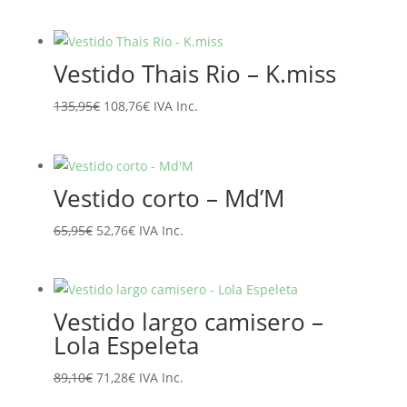
precio
precio
original
actual
era:
es:
Vestido Thais Rio – K.miss
129,90€.
103,92€.
El
El
135,95
€
108,76
€
IVA Inc.
precio
precio
original
actual
era:
es:
Vestido corto – Md’M
135,95€.
108,76€.
El
El
65,95
€
52,76
€
IVA Inc.
precio
precio
original
actual
era:
es:
Vestido largo camisero –
65,95€.
52,76€.
Lola Espeleta
El
El
89,10
€
71,28
€
IVA Inc.
precio
precio