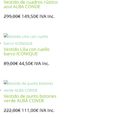
Vestido de cuadros rústico
azul ALBA CONDE
El
El
299,00
€
149,50
€
IVA Inc.
precio
precio
original
actual
era:
es:
299,00€.
149,50€.
Vestido Lilia con cuello
barco ICONIQUE
El
El
89,00
€
44,50
€
IVA Inc.
precio
precio
original
actual
era:
es:
89,00€.
44,50€.
Vestido de punto botones
verde ALBA CONDE
El
El
222,00
€
111,00
€
IVA Inc.
precio
precio