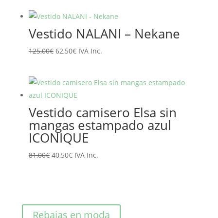
original
actual
era:
es:
Vestido NALANI – Nekane
89,10€.
71,28€.
El
El
125,00
€
62,50
€
IVA Inc.
precio
precio
original
actual
era:
es:
125,00€.
62,50€.
Vestido camisero Elsa sin
mangas estampado azul
ICONIQUE
El
El
81,00
€
40,50
€
IVA Inc.
precio
precio
original
actual
era:
es:
81,00€.
40,50€.
Rebajas en moda