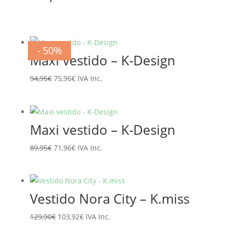
- 20%
- 20%
- 20%
- 20%
- 20%
- 20%
- 50%
- 50%
Maxi vestido – K-Design
El
El
94,95
€
75,96
€
IVA Inc.
precio
precio
original
actual
era:
es:
Maxi vestido – K-Design
94,95€.
75,96€.
El
El
89,95
€
71,96
€
IVA Inc.
precio
precio
original
actual
era:
es:
Vestido Nora City – K.miss
89,95€.
71,96€.
El
El
129,90
€
103,92
€
IVA Inc.