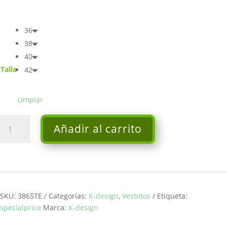
36
38
40
Talla
42
Limpiar
Maxi
Añadir al carrito
vestido
-
K-
Design
cantidad
SKU:
3865TE
Categorías:
K-design
,
Vestidos
Etiqueta:
specialprice
Marca:
K-design