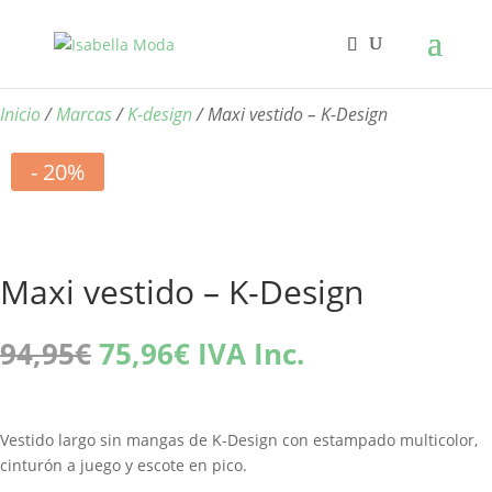
Inicio
/
Marcas
/
K-design
/ Maxi vestido – K-Design
- 20%
Maxi vestido – K-Design
El
El
94,95
€
75,96
€
IVA Inc.
precio
precio
original
actual
era:
es:
Vestido largo sin mangas de K-Design con estampado multicolor,
94,95€.
75,96€.
cinturón a juego y escote en pico.