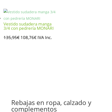
original
actual
era:
es:
222,00€.
111,00€.
Vestido sudadera manga
3/4 con pedrería MONARI
El
El
135,95
€
108,76
€
IVA Inc.
precio
precio
original
actual
era:
es:
135,95€.
108,76€.
Rebajas en ropa, calzado y
complementos