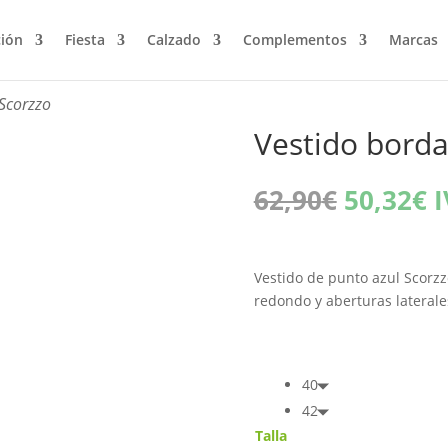
ción
Fiesta
Calzado
Complementos
Marcas
Scorzzo
Vestido borda
El
E
62,90
€
50,32
€
I
precio
p
original
a
era:
e
Vestido de punto azul Scorzz
62,90€.
5
redondo y aberturas laterale
40
42
Talla