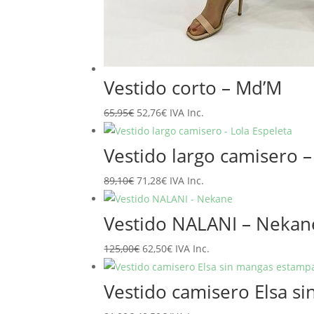
Vestido corto – Md’M
El
El
65,95
€
52,76
€
IVA Inc.
precio
precio
original
actual
Vestido largo camisero –
era:
es:
El
El
89,10
€
71,28
€
IVA Inc.
65,95€.
52,76€.
precio
precio
original
actual
Vestido NALANI – Nekan
era:
es:
El
El
125,00
€
62,50
€
IVA Inc.
89,10€.
71,28€.
precio
precio
original
actual
Vestido camisero Elsa 
era:
es: