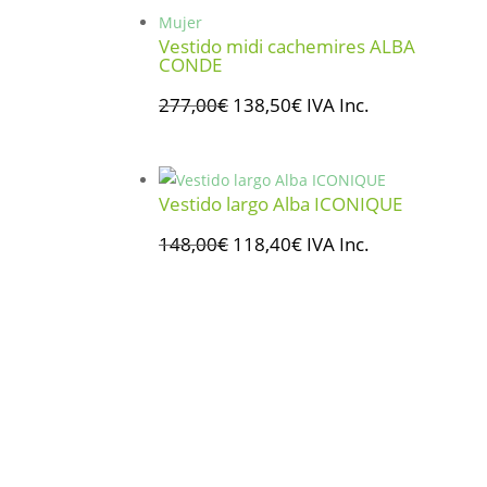
era:
es:
89,00€.
44,50€.
Vestido midi cachemires ALBA
CONDE
El
El
277,00
€
138,50
€
IVA Inc.
precio
precio
original
actual
era:
es:
Vestido largo Alba ICONIQUE
277,00€.
138,50€.
El
El
148,00
€
118,40
€
IVA Inc.
precio
precio
original
actual
era:
es:
148,00€.
118,40€.