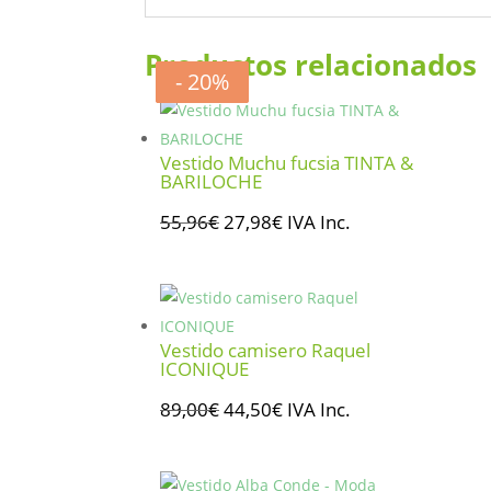
Productos relacionados
- 50%
- 50%
- 50%
- 20%
Vestido Muchu fucsia TINTA &
BARILOCHE
El
El
55,96
€
27,98
€
IVA Inc.
precio
precio
original
actual
era:
es:
55,96€.
27,98€.
Vestido camisero Raquel
ICONIQUE
El
El
89,00
€
44,50
€
IVA Inc.
precio
precio
original
actual