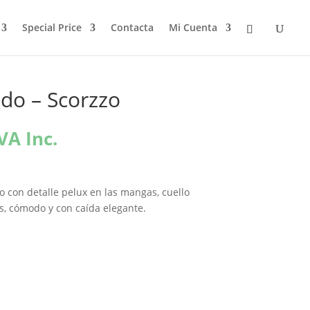
Special Price
Contacta
Mi Cuenta
do – Scorzzo
l
VA Inc.
recio
ctual
s:
o con detalle pelux en las mangas, cuello
0,32€.
s, cómodo y con caída elegante.