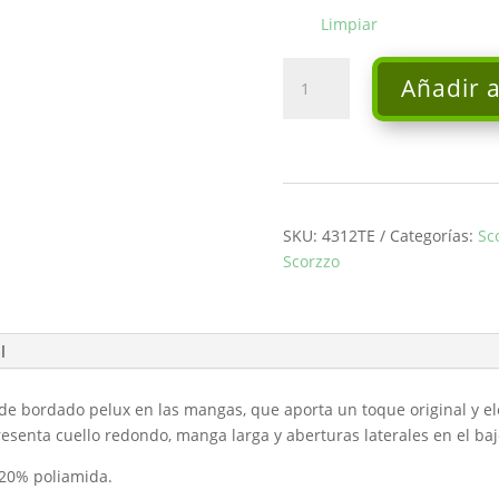
Limpiar
Vestido
Añadir a
bordado
-
Scorzzo
cantidad
SKU:
4312TE
Categorías:
Sc
Scorzzo
l
de bordado pelux en las mangas, que aporta un toque original y eleg
senta cuello redondo, manga larga y aberturas laterales en el bajo
 20% poliamida.