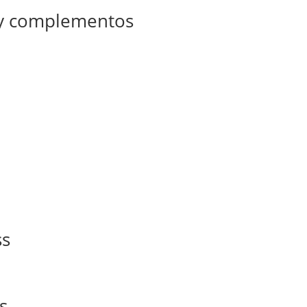
 y complementos
ss
s