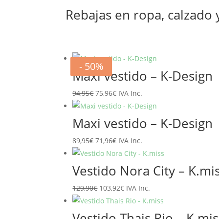
Rebajas en ropa, calzado
- 20%
- 20%
- 20%
- 20%
- 20%
- 20%
- 50%
- 50%
Maxi vestido – K-Design
El
El
94,95
€
75,96
€
IVA Inc.
precio
precio
original
actual
Maxi vestido – K-Design
era:
es:
El
El
89,95
€
71,96
€
IVA Inc.
94,95€.
75,96€.
precio
precio
original
actual
Vestido Nora City – K.mi
era:
es:
El
El
129,90
€
103,92
€
IVA Inc.
89,95€.
71,96€.
precio
precio
original
actual
Vestido Thais Rio – K.mis