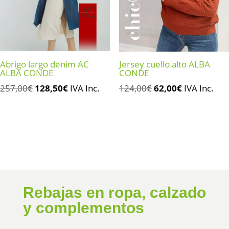
Abrigo largo denim AC
Jersey cuello alto ALBA
ALBA CONDE
CONDE
El
El
El
El
257,00
€
128,50
€
IVA Inc.
124,00
€
62,00
€
IVA Inc.
precio
precio
precio
precio
original
actual
original
actual
era:
es:
era:
es:
257,00€.
128,50€.
124,00€.
62,00€.
Rebajas en ropa, calzado
y complementos