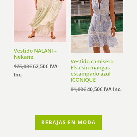
Vestido NALANI –
Nekane
Vestido camisero
El
El
125,00
€
62,50
€
IVA
Elsa sin mangas
estampado azul
precio
precio
Inc.
ICONIQUE
original
actual
El
El
81,00
€
40,50
€
IVA Inc.
era:
es:
precio
precio
125,00€.
62,50€.
original
actual
era:
es:
81,00€.
40,50€.
REBAJAS EN MODA