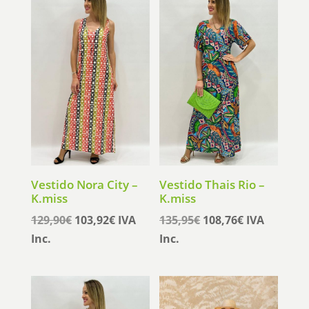
era:
es:
era:
es:
94,95€.
75,96€.
89,95€.
71,96€.
Vestido Nora City –
Vestido Thais Rio –
K.miss
K.miss
El
El
El
El
129,90
€
103,92
€
IVA
135,95
€
108,76
€
IVA
precio
precio
precio
precio
Inc.
Inc.
original
actual
original
actual
era:
es:
era:
es:
129,90€.
103,92€.
135,95€.
108,76€.