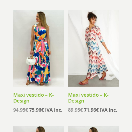
Maxi vestido – K-
Maxi vestido – K-
Design
Design
El
El
El
El
94,95
€
75,96
€
IVA Inc.
89,95
€
71,96
€
IVA Inc.
precio
precio
precio
precio
original
actual
original
actual