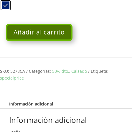
Añadir al carrito
Sandalia
efecto
ante
VERONA
cantidad
SKU:
5278CA
Categorías:
50% dto.
,
Calzado
Etiqueta:
specialprice
Información adicional
Información adicional