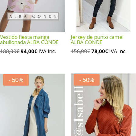
Vestido fiesta manga
Jersey de punto camel
abullonada ALBA CONDE
ALBA CONDE
El
El
El
El
188,00
€
94,00
€
IVA Inc.
156,00
€
78,00
€
IVA Inc.
precio
precio
precio
precio
original
actual
original
actual
era:
es:
era:
es:
- 50%
- 50%
188,00€.
94,00€.
156,00€.
78,00€.