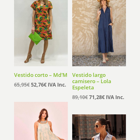
Vestido corto – Md’M
Vestido largo
camisero – Lola
El
El
65,95
€
52,76
€
IVA Inc.
Espeleta
precio
precio
El
El
89,10
€
71,28
€
IVA Inc.
original
actual
precio
precio
era:
es:
original
actual
65,95€.
52,76€.
era:
es:
89,10€.
71,28€.