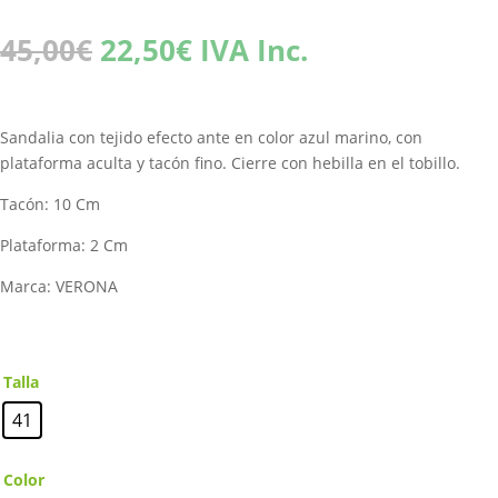
El
El
45,00
€
22,50
€
IVA Inc.
precio
precio
original
actual
era:
es:
Sandalia con tejido efecto ante en color azul marino, con
45,00€.
22,50€.
plataforma aculta y tacón fino. Cierre con hebilla en el tobillo.
Tacón: 10 Cm
Plataforma: 2 Cm
Marca: VERONA
Talla
41
Color