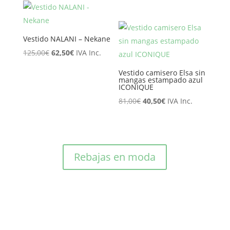
precio
precio
era:
es:
original
actual
65,95€.
52,76€.
era:
es:
Vestido NALANI – Nekane
89,10€.
71,28€.
El
El
125,00
€
62,50
€
IVA Inc.
precio
precio
Vestido camisero Elsa sin
original
actual
mangas estampado azul
ICONIQUE
era:
es:
El
El
81,00
€
40,50
€
IVA Inc.
125,00€.
62,50€.
precio
precio
original
actual
era:
es:
81,00€.
40,50€.
Rebajas en moda