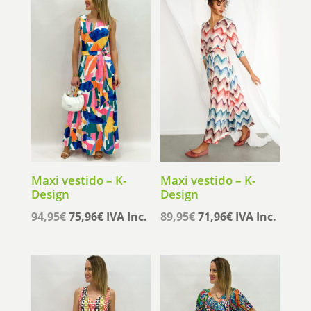
Maxi vestido – K-
Maxi vestido – K-
Design
Design
El
El
El
El
94,95
€
75,96
€
IVA Inc.
89,95
€
71,96
€
IVA Inc.
precio
precio
precio
precio
original
actual
original
actual
era:
es:
era:
es:
94,95€.
75,96€.
89,95€.
71,96€.