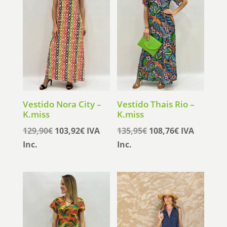
Vestido Nora City –
Vestido Thais Rio –
K.miss
K.miss
El
El
El
El
129,90
€
103,92
€
IVA
135,95
€
108,76
€
IVA
precio
precio
precio
precio
Inc.
Inc.
original
actual
original
actual
era:
es:
era:
es:
129,90€.
103,92€.
135,95€.
108,76€.