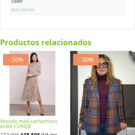
Color
Azul marino
Productos relacionados
- 50%
- 50%
Vestido midi cachemires
ALBA CONDE
El
El
277,00
€
138,50
€
IVA Inc.