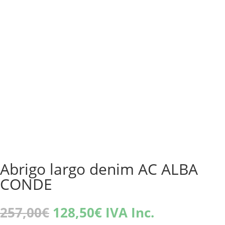
Abrigo largo denim AC ALBA
CONDE
El
El
257,00
€
128,50
€
IVA Inc.
precio
precio