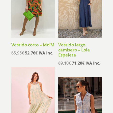
Vestido corto – Md’M
Vestido largo
camisero – Lola
El
El
65,95
€
52,76
€
IVA Inc.
Espeleta
precio
precio
El
El
89,10
€
71,28
€
IVA Inc.
original
actual
precio
precio
era:
es:
original
actual
65,95€.
52,76€.
era:
es:
89,10€.
71,28€.