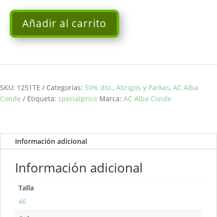
Añadir al carrito
Abrigo
largo
denim
AC
ALBA
CONDE
SKU:
1251TE
Categorías:
50% dto.
,
Abrigos y Parkas
,
AC Alba
cantidad
Conde
Etiqueta:
specialprice
Marca:
AC Alba Conde
Información adicional
Información adicional
Talla
46