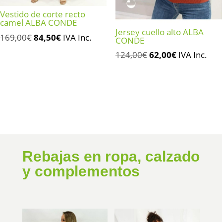
Vestido de corte recto
camel ALBA CONDE
Jersey cuello alto ALBA
El
El
169,00
€
84,50
€
IVA Inc.
CONDE
precio
precio
El
El
124,00
€
62,00
€
IVA Inc.
original
actual
precio
precio
era:
es:
original
actual
169,00€.
84,50€.
era:
es:
124,00€.
62,00€.
Rebajas en ropa, calzado
y complementos