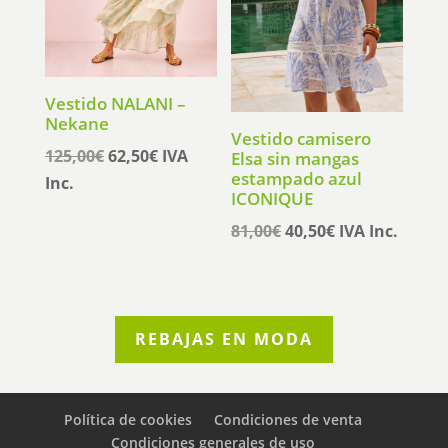
Vestido NALANI –
Nekane
Vestido camisero
El
El
125,00
€
62,50
€
IVA
Elsa sin mangas
estampado azul
precio
precio
Inc.
ICONIQUE
original
actual
El
El
81,00
€
40,50
€
IVA Inc.
era:
es:
precio
precio
125,00€.
62,50€.
original
actual
era:
es:
81,00€.
40,50€.
REBAJAS EN MODA
Política de cookies
Condiciones de venta
Condiciones generales de uso