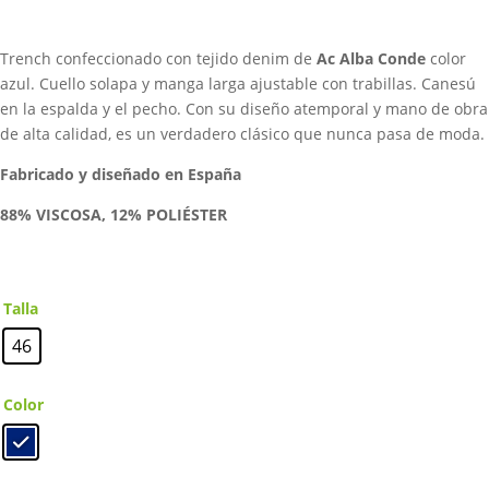
original
actual
era:
es:
Trench confeccionado con tejido denim de
Ac Alba Conde
color
257,00€.
128,50€.
azul.
Cuello solapa y manga larga ajustable con trabillas. Canesú
en la espalda y el pecho. Con su diseño atemporal y mano de obra
de alta calidad, es un verdadero clásico que nunca pasa de moda.
Fabricado y diseñado en España
88% VISCOSA, 12% POLIÉSTER
Talla
46
Color