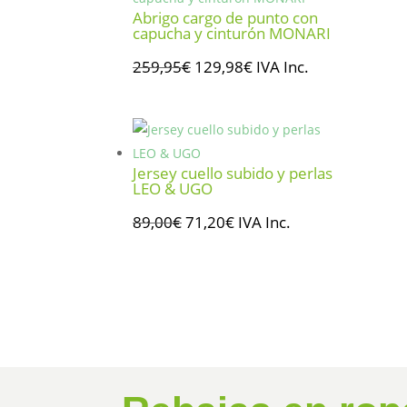
145,95€.
116,76€.
Abrigo cargo de punto con
capucha y cinturón MONARI
El
El
259,95
€
129,98
€
IVA Inc.
precio
precio
original
actual
era:
es:
259,95€.
129,98€.
Jersey cuello subido y perlas
LEO & UGO
El
El
89,00
€
71,20
€
IVA Inc.
precio
precio
original
actual
era:
es:
89,00€.
71,20€.