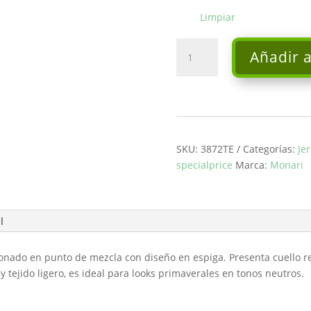
Limpiar
Jersey
Añadir a
manga
corta
-
Monari
cantidad
SKU:
3872TE
Categorías:
Je
specialprice
Marca:
Monari
l
ionado en punto de mezcla con diseño en espiga. Presenta cuello 
y tejido ligero, es ideal para looks primaverales en tonos neutros.