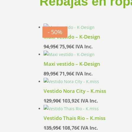
Rebajas en rop
- 20%
- 20%
- 20%
- 20%
- 20%
- 20%
- 50%
- 50%
Maxi vestido – K-Design
El
El
94,95
€
75,96
€
IVA Inc.
precio
precio
original
actual
Maxi vestido – K-Design
era:
es:
El
El
89,95
€
71,96
€
IVA Inc.
94,95€.
75,96€.
precio
precio
original
actual
Vestido Nora City – K.miss
era:
es:
El
El
129,90
€
103,92
€
IVA Inc.
89,95€.
71,96€.
precio
precio
original
actual
Vestido Thais Rio – K.miss
era:
es:
El
El
135,95
€
108,76
€
IVA Inc.
129,90€.
103,92€.