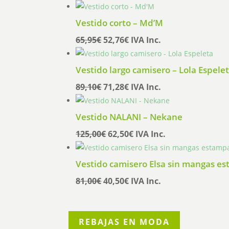
precio
precio
original
actual
Vestido corto – Md’M
era:
es:
El
El
65,95
€
52,76
€
IVA Inc.
135,95€.
108,76€.
precio
precio
original
actual
Vestido largo camisero – Lola Espele
era:
es:
El
El
89,10
€
71,28
€
IVA Inc.
65,95€.
52,76€.
precio
precio
original
actual
Vestido NALANI – Nekane
era:
es:
El
El
125,00
€
62,50
€
IVA Inc.
89,10€.
71,28€.
precio
precio
original
actual
Vestido camisero Elsa sin mangas e
era:
es:
El
El
81,00
€
40,50
€
IVA Inc.
125,00€.
62,50€.
precio
precio
original
actual
era:
es:
REBAJAS EN MODA