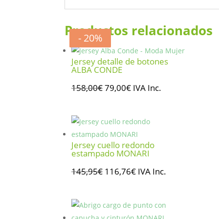
Productos relacionados
- 50%
- 20%
- 50%
- 20%
Jersey detalle de botones
ALBA CONDE
El
El
158,00
€
79,00
€
IVA Inc.
precio
precio
original
actual
era:
es:
158,00€.
79,00€.
Jersey cuello redondo
estampado MONARI
El
El
145,95
€
116,76
€
IVA Inc.
precio
precio
original
actual
era:
es: