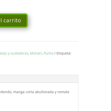
l carrito
rseys y sudaderas
,
Monari
,
Punto
Etiqueta:
redondo, manga corta abullonada y remate