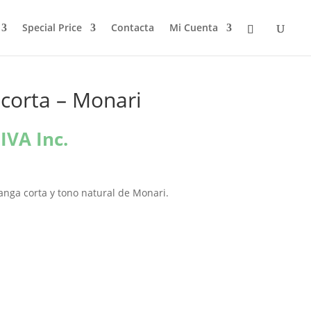
Special Price
Contacta
Mi Cuenta
corta – Monari
El
IVA Inc.
precio
l
actual
es:
nga corta y tono natural de Monari.
€.
92,76€.