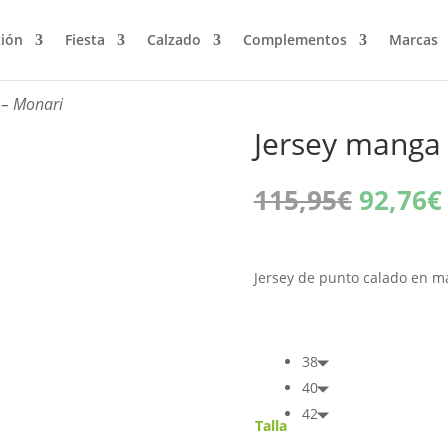
ción
Fiesta
Calzado
Complementos
Marcas
 – Monari
Jersey manga 
El
115,95
€
92,76
€
precio
origina
era:
Jersey de punto calado en ma
115,95
38
40
42
Talla