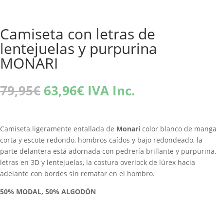
Camiseta con letras de
lentejuelas y purpurina
MONARI
El
El
79,95
€
63,96
€
IVA Inc.
precio
precio
original
actual
era:
es:
Camiseta ligeramente entallada de
Monari
color blanco de manga
79,95€.
63,96€.
corta y escote redondo, hombros caídos y bajo redondeado, la
parte delantera está adornada con pedrería brillante y purpurina,
letras en 3D y lentejuelas, la costura overlock de lúrex hacia
adelante con bordes sin rematar en el hombro.
50% MODAL, 50% ALGODÓN