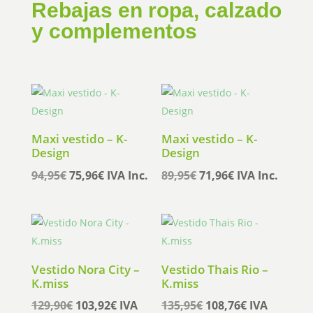
Rebajas en ropa, calzado
y complementos
Maxi vestido – K-
Maxi vestido – K-
Design
Design
El
El
El
El
94,95
€
75,96
€
IVA Inc.
89,95
€
71,96
€
IVA Inc.
precio
precio
precio
precio
original
actual
original
actual
era:
es:
era:
es:
94,95€.
75,96€.
89,95€.
71,96€.
Vestido Nora City –
Vestido Thais Rio –
K.miss
K.miss
El
El
El
El
129,90
€
103,92
€
IVA
135,95
€
108,76
€
IVA