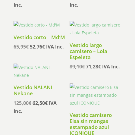
precio
precio
precio
precio
Inc.
Inc.
original
actual
original
actual
era:
es:
era:
es:
129,90€.
103,92€.
135,95€.
108,76€.
Vestido corto – Md’M
Vestido largo
El
El
65,95
€
52,76
€
IVA Inc.
camisero – Lola
precio
precio
Espeleta
original
actual
El
El
89,10
€
71,28
€
IVA Inc.
era:
es:
precio
precio
65,95€.
52,76€.
original
actual
Vestido NALANI –
era:
es:
Nekane
89,10€.
71,28€.
El
El
125,00
€
62,50
€
IVA
precio
precio
Inc.
Vestido camisero
original
actual
Elsa sin mangas
era:
es:
estampado azul
ICONIQUE
125,00€.
62,50€.