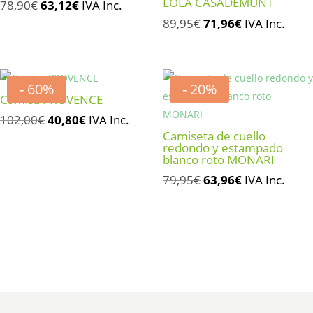
LOLA CASADEMUNT
El
El
78,90
€
63,12
€
IVA Inc.
precio
precio
El
El
89,95
€
71,96
€
IVA Inc.
original
actual
precio
precio
era:
es:
original
actual
78,90€.
63,12€.
era:
es:
- 60%
- 20%
89,95€.
71,96€.
Camisa PROVENCE
El
El
102,00
€
40,80
€
IVA Inc.
Camiseta de cuello
precio
precio
redondo y estampado
original
actual
blanco roto MONARI
era:
es:
El
El
79,95
€
63,96
€
IVA Inc.
102,00€.
40,80€.
precio
precio
original
actual
era:
es:
79,95€.
63,96€.