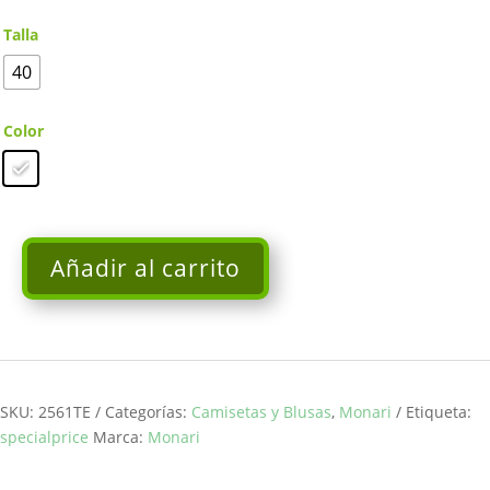
Talla
40
Color
Añadir al carrito
Camiseta
con
letras
de
lentejuelas
y
SKU:
2561TE
Categorías:
Camisetas y Blusas
,
Monari
Etiqueta:
purpurina
specialprice
Marca:
Monari
MONARI
cantidad