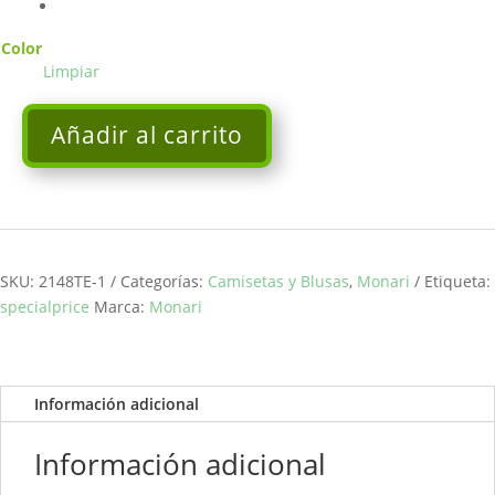
Color
Limpiar
Añadir al carrito
Camiseta
de
manga
larga
a
rayas
SKU:
2148TE-1
Categorías:
Camisetas y Blusas
,
Monari
Etiqueta:
con
specialprice
Marca:
Monari
estampado
MONARI
cantidad
Información adicional
Información adicional