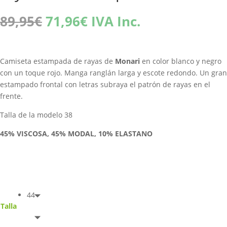
El
El
89,95
€
71,96
€
IVA Inc.
precio
precio
original
actual
era:
es:
Camiseta estampada de rayas de
Monari
en color blanco y negro
89,95€.
71,96€.
con un toque rojo. Manga ranglán larga y escote redondo. Un gran
estampado frontal con letras subraya el patrón de rayas en el
frente.
Talla de la modelo 38
45% VISCOSA, 45% MODAL, 10% ELASTANO
44
Talla