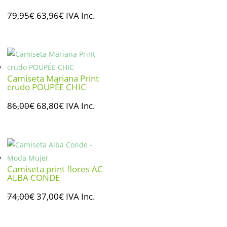
El
El
79,95
€
63,96
€
IVA Inc.
precio
precio
original
actual
era:
es:
79,95€.
63,96€.
Camiseta Mariana Print
crudo POUPÉE CHIC
El
El
86,00
€
68,80
€
IVA Inc.
precio
precio
original
actual
era:
es:
86,00€.
68,80€.
Camiseta print flores AC
ALBA CONDE
El
El
74,00
€
37,00
€
IVA Inc.
precio
precio
original
actual