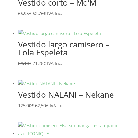
Vestido corto – Md’M
135,95€.
108,76€.
El
El
65,95
€
52,76
€
IVA Inc.
precio
precio
original
actual
era:
es:
Vestido largo camisero –
65,95€.
52,76€.
Lola Espeleta
El
El
89,10
€
71,28
€
IVA Inc.
precio
precio
original
actual
era:
es:
Vestido NALANI – Nekane
89,10€.
71,28€.
El
El
125,00
€
62,50
€
IVA Inc.
precio
precio
original
actual
era:
es:
125,00€.
62,50€.