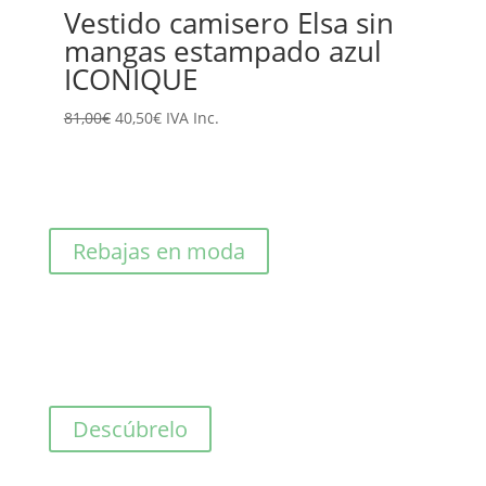
Vestido camisero Elsa sin
mangas estampado azul
ICONIQUE
El
El
81,00
€
40,50
€
IVA Inc.
precio
precio
original
actual
era:
es:
81,00€.
40,50€.
Rebajas en moda
Descúbrelo