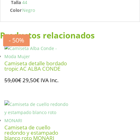
Talla
44
Color
Negro
Productos relacionados
- 50%
- 20%
- 20%
- 50%
Camiseta detalle bordado
tropic AC ALBA CONDE
El
El
59,00
€
29,50
€
IVA Inc.
precio
precio
original
actual
era:
es:
59,00€.
29,50€.
Camiseta de cuello
redondo y estampado
blanco roto MONARI