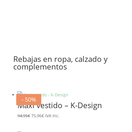
era:
es:
74,00€.
37,00€.
Rebajas en ropa, calzado y
complementos
- 20%
- 20%
- 20%
- 20%
- 20%
- 20%
- 50%
- 50%
Maxi vestido – K-Design
El
El
94,95
€
75,96
€
IVA Inc.
precio
precio
original
actual