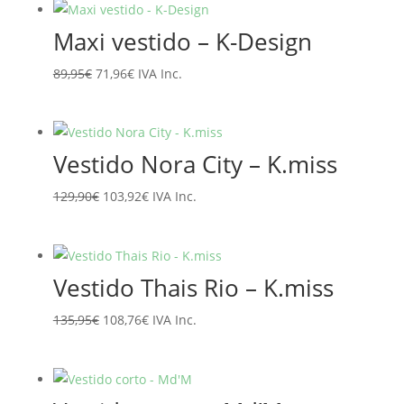
era:
es:
Maxi vestido – K-Design
94,95€.
75,96€.
El
El
89,95
€
71,96
€
IVA Inc.
precio
precio
original
actual
era:
es:
Vestido Nora City – K.miss
89,95€.
71,96€.
El
El
129,90
€
103,92
€
IVA Inc.
precio
precio
original
actual
era:
es:
Vestido Thais Rio – K.miss
129,90€.
103,92€.
El
El
135,95
€
108,76
€
IVA Inc.
precio
precio
original
actual
era:
es: