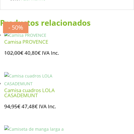
Productos relacionados
- 60%
- 50%
- 20%
- 50%
Camisa PROVENCE
El
El
102,00
€
40,80
€
IVA Inc.
precio
precio
original
actual
era:
es:
102,00€.
40,80€.
Camisa cuadros LOLA
CASADEMUNT
El
El
94,95
€
47,48
€
IVA Inc.
precio
precio
original
actual
era:
es: