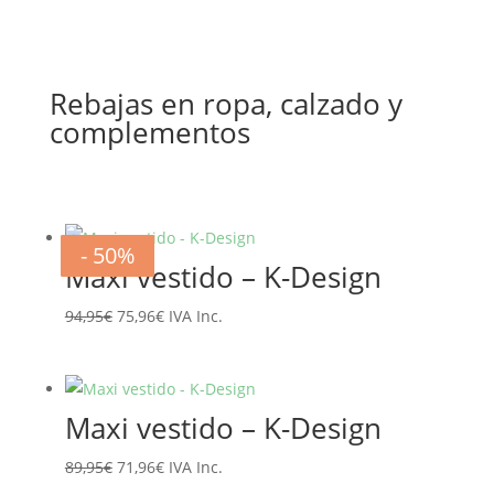
Rebajas en ropa, calzado y
complementos
- 20%
- 20%
- 20%
- 20%
- 20%
- 20%
- 50%
- 50%
Maxi vestido – K-Design
El
El
94,95
€
75,96
€
IVA Inc.
precio
precio
original
actual
era:
es:
Maxi vestido – K-Design
94,95€.
75,96€.
El
El
89,95
€
71,96
€
IVA Inc.