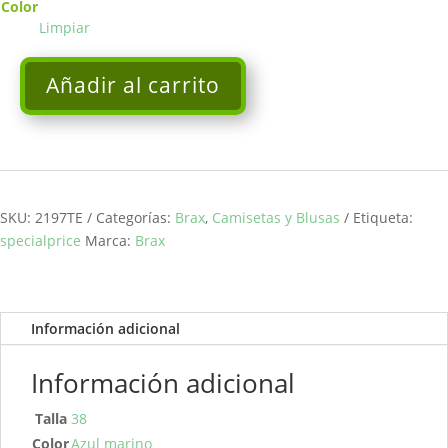
Color
Limpiar
Añadir al carrito
Top
modelo
Clarissa
azul
marino
BRAX
SKU:
2197TE
Categorías:
Brax
,
Camisetas y Blusas
Etiqueta:
cantidad
specialprice
Marca:
Brax
Información adicional
Información adicional
Talla
38
Color
Azul marino