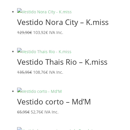
precio
precio
original
actual
era:
es:
Vestido Nora City – K.miss
89,95€.
71,96€.
El
El
129,90
€
103,92
€
IVA Inc.
precio
precio
original
actual
era:
es:
Vestido Thais Rio – K.miss
129,90€.
103,92€.
El
El
135,95
€
108,76
€
IVA Inc.
precio
precio
original
actual
era:
es:
Vestido corto – Md’M
135,95€.
108,76€.
El
El
65,95
€
52,76
€
IVA Inc.
precio
precio
original
actual