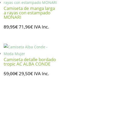
94,95€.
47,48€.
Camiseta de manga larga
a rayas con estampado
MONARI
El
El
89,95
€
71,96
€
IVA Inc.
precio
precio
original
actual
era:
es:
89,95€.
71,96€.
Camiseta detalle bordado
tropic AC ALBA CONDE
El
El
59,00
€
29,50
€
IVA Inc.
precio
precio
original
actual
era:
es:
59,00€.
29,50€.