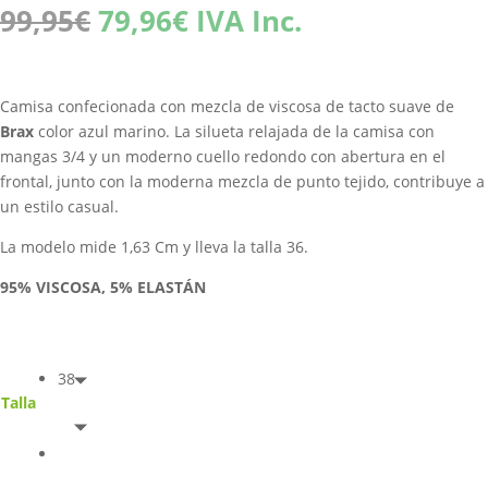
El
El
99,95
€
79,96
€
IVA Inc.
precio
precio
original
actual
era:
es:
Camisa confecionada con mezcla de viscosa de tacto suave de
99,95€.
79,96€.
Brax
color azul marino. La silueta relajada de la camisa con
mangas 3/4 y un moderno cuello redondo con abertura en el
frontal, junto con la moderna mezcla de punto tejido, contribuye a
un estilo casual.
La modelo mide 1,63 Cm y lleva la talla 36.
95% VISCOSA, 5% ELASTÁN
38
Talla