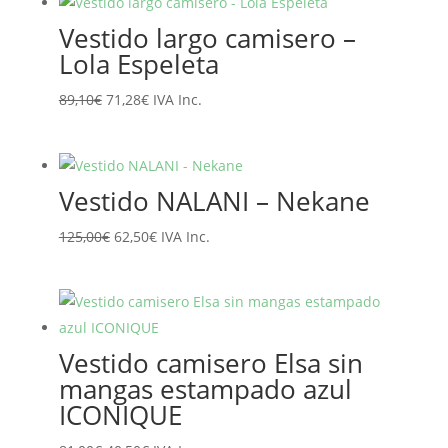
era:
es:
Vestido largo camisero –
65,95€.
52,76€.
Lola Espeleta
El
El
89,10
€
71,28
€
IVA Inc.
precio
precio
original
actual
era:
es:
Vestido NALANI – Nekane
89,10€.
71,28€.
El
El
125,00
€
62,50
€
IVA Inc.
precio
precio
original
actual
era:
es:
125,00€.
62,50€.
Vestido camisero Elsa sin
mangas estampado azul
ICONIQUE