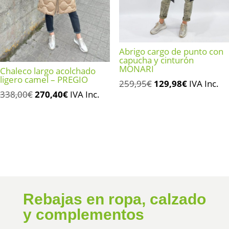
Abrigo cargo de punto con
capucha y cinturón
MONARI
Chaleco largo acolchado
ligero camel – PREGIO
El
El
259,95
€
129,98
€
IVA Inc.
El
El
338,00
€
270,40
€
IVA Inc.
precio
precio
precio
precio
original
actual
original
actual
era:
es:
era:
es:
259,95€.
129,98€.
338,00€.
270,40€.
Rebajas en ropa, calzado
y complementos