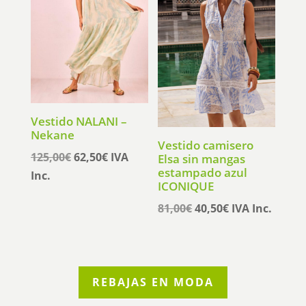
Vestido NALANI –
Nekane
Vestido camisero
El
El
125,00
€
62,50
€
IVA
Elsa sin mangas
estampado azul
precio
precio
Inc.
ICONIQUE
original
actual
El
El
81,00
€
40,50
€
IVA Inc.
era:
es:
precio
precio
125,00€.
62,50€.
original
actual
era:
es:
81,00€.
40,50€.
REBAJAS EN MODA