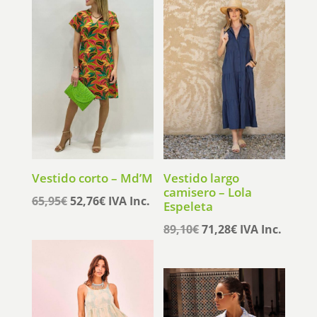
Vestido corto – Md’M
Vestido largo
camisero – Lola
El
El
65,95
€
52,76
€
IVA Inc.
Espeleta
precio
precio
El
El
89,10
€
71,28
€
IVA Inc.
original
actual
precio
precio
era:
es:
original
actual
65,95€.
52,76€.
era:
es:
89,10€.
71,28€.