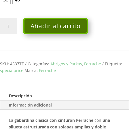
Gabardina
Añadir al carrito
camel
-
Ferrache
cantidad
SKU:
4537TE
Categorías:
Abrigos y Parkas
,
Ferrache
Etiqueta:
specialprice
Marca:
Ferrache
Descripción
Información adicional
La
gabardina clásica con cinturón Ferrache
con
una
silueta estructurada con solapas amplias y doble