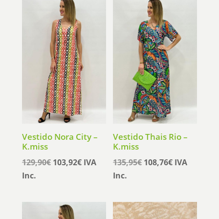
era:
es:
era:
es:
94,95€.
75,96€.
89,95€.
71,96€.
Vestido Nora City –
Vestido Thais Rio –
K.miss
K.miss
El
El
El
El
129,90
€
103,92
€
IVA
135,95
€
108,76
€
IVA
precio
precio
precio
precio
Inc.
Inc.
original
actual
original
actual
era:
es:
era:
es:
129,90€.
103,92€.
135,95€.
108,76€.