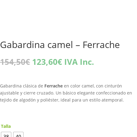
Gabardina camel – Ferrache
El
El
154,50
€
123,60
€
IVA Inc.
precio
precio
original
actual
era:
es:
Gabardina clásica de
Ferrache
en color camel, con cinturón
154,50€.
123,60€.
ajustable y cierre cruzado. Un básico elegante confeccionado en
tejido de algodón y poliéster, ideal para un estilo atemporal.
Talla
38
40