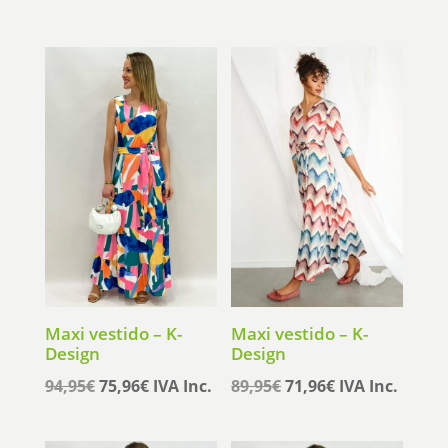
Maxi vestido – K-
Maxi vestido – K-
Design
Design
El
El
El
El
94,95
€
75,96
€
IVA Inc.
89,95
€
71,96
€
IVA Inc.
precio
precio
precio
precio
original
actual
original
actual