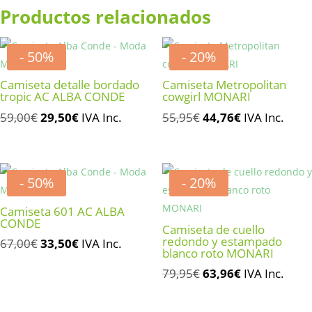
Productos relacionados
- 50%
- 20%
Camiseta detalle bordado
Camiseta Metropolitan
tropic AC ALBA CONDE
cowgirl MONARI
El
El
El
El
59,00
€
29,50
€
IVA Inc.
55,95
€
44,76
€
IVA Inc.
precio
precio
precio
precio
original
actual
original
actual
era:
es:
era:
es:
- 50%
- 20%
59,00€.
29,50€.
55,95€.
44,76€.
Camiseta 601 AC ALBA
CONDE
Camiseta de cuello
redondo y estampado
El
El
67,00
€
33,50
€
IVA Inc.
blanco roto MONARI
precio
precio
El
El
79,95
€
63,96
€
IVA Inc.
original
actual
precio
precio
era:
es:
original
actual