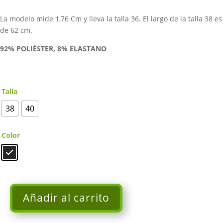
original
actual
era:
es:
La modelo mide 1,76 Cm y lleva la talla 36. El largo de la talla 38 es
89,95€.
71,96€.
de 62 cm.
92% POLIÉSTER, 8
% ELASTANO
Talla
38
40
Color
Añadir al carrito
Camisa
de