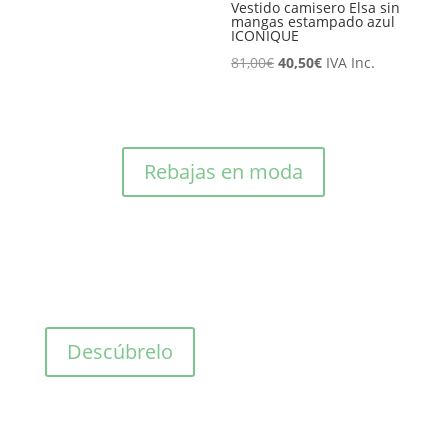
Vestido camisero Elsa sin
original
actual
mangas estampado azul
ICONIQUE
era:
es:
El
El
81,00
€
40,50
€
IVA Inc.
125,00€.
62,50€.
precio
precio
original
actual
era:
es:
81,00€.
40,50€.
Rebajas en moda
Descúbrelo