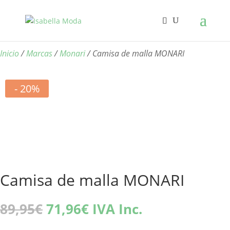
Inicio
/
Marcas
/
Monari
/ Camisa de malla MONARI
- 20%
Camisa de malla MONARI
El
El
89,95
€
71,96
€
IVA Inc.
precio
precio