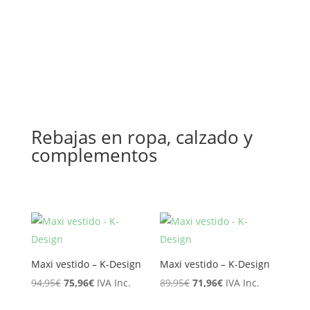
67,00€.
33,50€.
era:
es:
79,95€.
63,96€.
Rebajas en ropa, calzado y
complementos
Maxi vestido – K-Design
Maxi vestido – K-Design
El
El
El
El
94,95
€
75,96
€
IVA Inc.
89,95
€
71,96
€
IVA Inc.
precio
precio
precio
precio