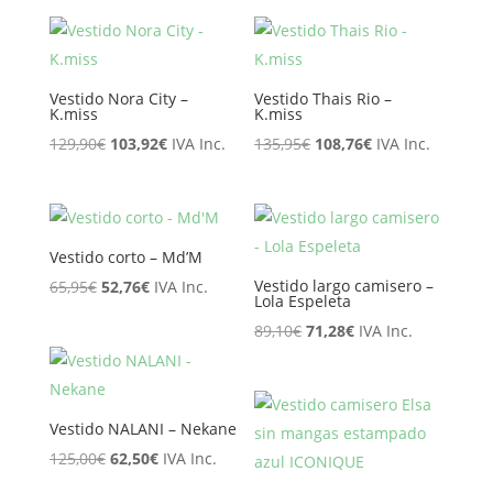
original
actual
original
actual
era:
es:
era:
es:
94,95€.
75,96€.
89,95€.
71,96€.
Vestido Nora City –
Vestido Thais Rio –
K.miss
K.miss
El
El
El
El
129,90
€
103,92
€
IVA Inc.
135,95
€
108,76
€
IVA Inc.
precio
precio
precio
precio
original
actual
original
actual
era:
es:
era:
es:
129,90€.
103,92€.
135,95€.
108,76€.
Vestido corto – Md’M
El
El
Vestido largo camisero –
65,95
€
52,76
€
IVA Inc.
Lola Espeleta
precio
precio
El
El
89,10
€
71,28
€
IVA Inc.
original
actual
precio
precio
era:
es:
original
actual
65,95€.
52,76€.
era:
es:
Vestido NALANI – Nekane
89,10€.
71,28€.
El
El
125,00
€
62,50
€
IVA Inc.
precio
precio