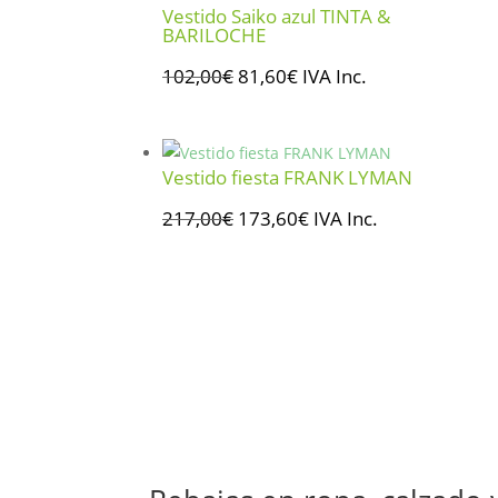
148,00€.
118,40€.
Vestido Saiko azul TINTA &
BARILOCHE
El
El
102,00
€
81,60
€
IVA Inc.
precio
precio
original
actual
era:
es:
Vestido fiesta FRANK LYMAN
102,00€.
81,60€.
El
El
217,00
€
173,60
€
IVA Inc.
precio
precio
original
actual
era:
es:
217,00€.
173,60€.