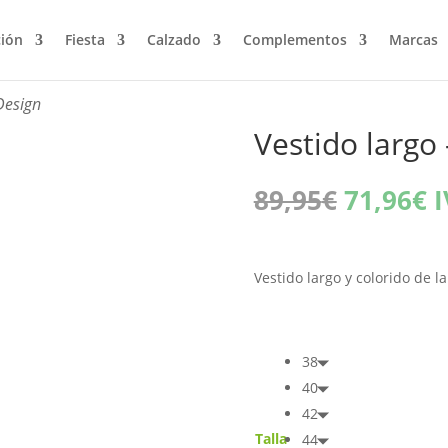
ción
Fiesta
Calzado
Complementos
Marcas
Design
Vestido largo
El
E
89,95
€
71,96
€
I
precio
p
original
a
era:
e
Vestido largo y colorido de l
89,95€.
7
38
40
42
Talla
44