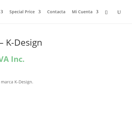
Special Price
Contacta
Mi Cuenta
 – K-Design
l
VA Inc.
recio
ctual
s:
a marca K-Design.
1,96€.