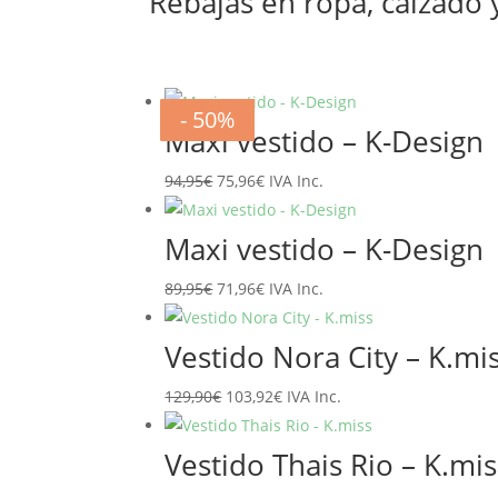
Rebajas en ropa, calzado
- 20%
- 20%
- 20%
- 20%
- 20%
- 20%
- 50%
- 50%
Maxi vestido – K-Design
El
El
94,95
€
75,96
€
IVA Inc.
precio
precio
original
actual
Maxi vestido – K-Design
era:
es:
El
El
89,95
€
71,96
€
IVA Inc.
94,95€.
75,96€.
precio
precio
original
actual
Vestido Nora City – K.mi
era:
es:
El
El
129,90
€
103,92
€
IVA Inc.
89,95€.
71,96€.
precio
precio
original
actual
Vestido Thais Rio – K.mis
era:
es: