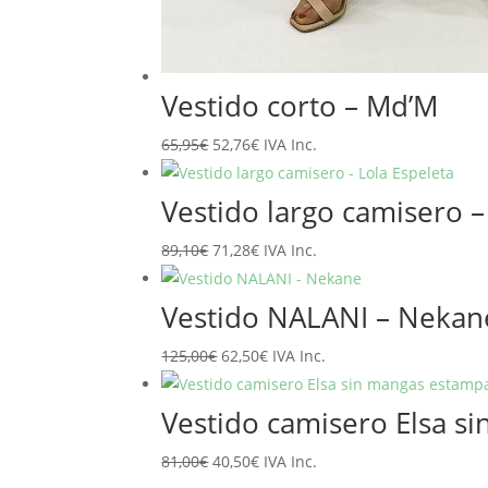
Vestido corto – Md’M
El
El
65,95
€
52,76
€
IVA Inc.
precio
precio
original
actual
Vestido largo camisero –
era:
es:
El
El
89,10
€
71,28
€
IVA Inc.
65,95€.
52,76€.
precio
precio
original
actual
Vestido NALANI – Nekan
era:
es:
El
El
125,00
€
62,50
€
IVA Inc.
89,10€.
71,28€.
precio
precio
original
actual
Vestido camisero Elsa 
era:
es:
El
El
81,00
€
40,50
€
IVA Inc.
125,00€.
62,50€.