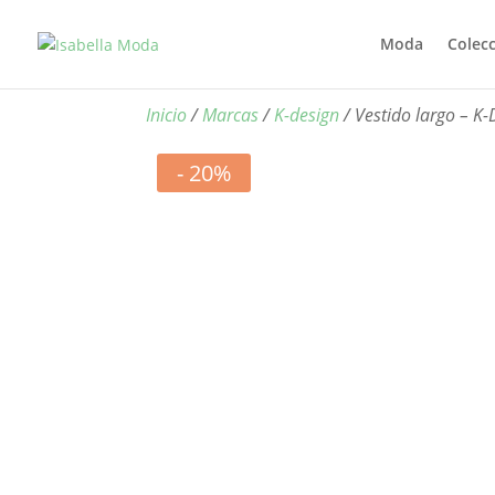
Moda
Colec
Inicio
/
Marcas
/
K-design
/ Vestido largo – K-
- 20%