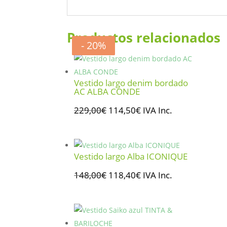
Productos relacionados
- 50%
- 20%
- 20%
- 20%
Vestido largo denim bordado
AC ALBA CONDE
El
El
229,00
€
114,50
€
IVA Inc.
precio
precio
original
actual
era:
es:
Vestido largo Alba ICONIQUE
229,00€.
114,50€.
El
El
148,00
€
118,40
€
IVA Inc.
precio
precio
original
actual
era:
es: