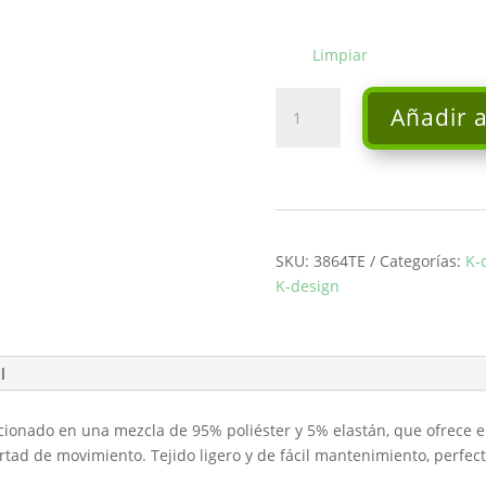
Limpiar
Vestido
Añadir a
largo
-
K-
Design
cantidad
SKU:
3864TE
Categorías:
K-
K-design
l
ionado en una mezcla de 95% poliéster y 5% elastán, que ofrece ela
ertad de movimiento. Tejido ligero y de fácil mantenimiento, perfe