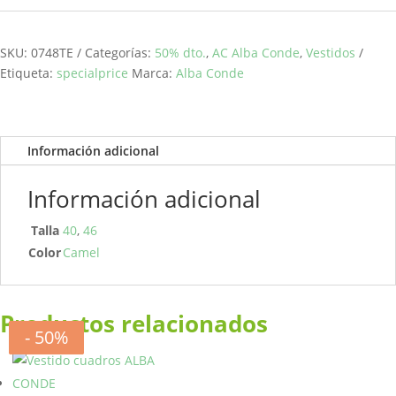
recto
camel
ALBA
SKU:
0748TE
Categorías:
50% dto.
,
AC Alba Conde
,
Vestidos
CONDE
Etiqueta:
specialprice
Marca:
Alba Conde
cantidad
Información adicional
Información adicional
Talla
40
,
46
Color
Camel
Productos relacionados
- 50%
- 50%
- 50%
- 50%