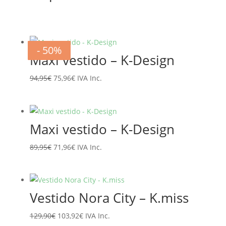
- 20%
- 20%
- 20%
- 20%
- 20%
- 20%
- 50%
- 50%
Maxi vestido – K-Design
El
El
94,95
€
75,96
€
IVA Inc.
precio
precio
original
actual
era:
es:
Maxi vestido – K-Design
94,95€.
75,96€.
El
El
89,95
€
71,96
€
IVA Inc.
precio
precio
original
actual
era:
es:
Vestido Nora City – K.miss
89,95€.
71,96€.
El
El
129,90
€
103,92
€
IVA Inc.