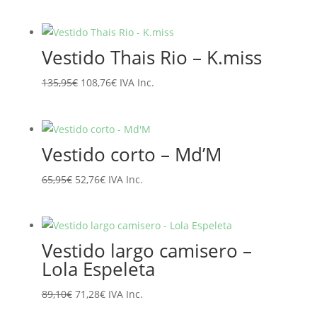
precio
precio
original
actual
era:
es:
Vestido Thais Rio – K.miss
129,90€.
103,92€.
El
El
135,95
€
108,76
€
IVA Inc.
precio
precio
original
actual
era:
es:
Vestido corto – Md’M
135,95€.
108,76€.
El
El
65,95
€
52,76
€
IVA Inc.
precio
precio
original
actual
era:
es:
Vestido largo camisero –
65,95€.
52,76€.
Lola Espeleta
El
El
89,10
€
71,28
€
IVA Inc.
precio
precio