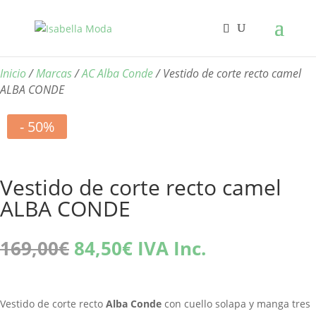
Inicio
/
Marcas
/
AC Alba Conde
/ Vestido de corte recto camel
ALBA CONDE
- 50%
Vestido de corte recto camel
ALBA CONDE
El
El
169,00
€
84,50
€
IVA Inc.
precio
precio
original
actual
era:
es:
Vestido de corte recto
Alba Conde
con cuello solapa y manga tres
169,00€.
84,50€.