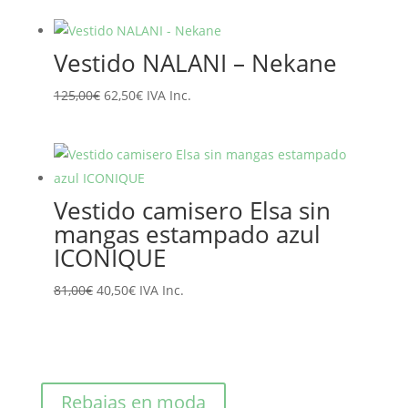
original
actual
era:
es:
Vestido NALANI – Nekane
89,10€.
71,28€.
El
El
125,00
€
62,50
€
IVA Inc.
precio
precio
original
actual
era:
es:
125,00€.
62,50€.
Vestido camisero Elsa sin
mangas estampado azul
ICONIQUE
El
El
81,00
€
40,50
€
IVA Inc.
precio
precio
original
actual
era:
es:
81,00€.
40,50€.
Rebajas en moda