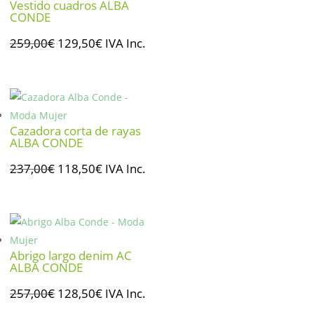
Vestido cuadros ALBA
CONDE
El
El
259,00
€
129,50
€
IVA Inc.
precio
precio
original
actual
era:
es:
259,00€.
129,50€.
Cazadora corta de rayas
ALBA CONDE
El
El
237,00
€
118,50
€
IVA Inc.
precio
precio
original
actual
era:
es:
237,00€.
118,50€.
Abrigo largo denim AC
ALBA CONDE
El
El
257,00
€
128,50
€
IVA Inc.
precio
precio