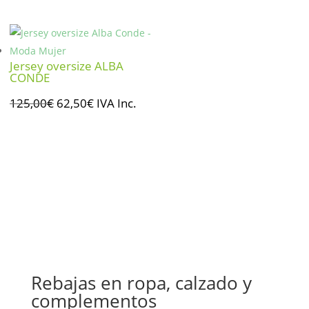
original
actual
era:
es:
257,00€.
128,50€.
Jersey oversize ALBA
CONDE
El
El
125,00
€
62,50
€
IVA Inc.
precio
precio
original
actual
era:
es:
125,00€.
62,50€.
Rebajas en ropa, calzado y
complementos