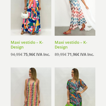
Maxi vestido – K-
Maxi vestido – K-
Design
Design
El
El
El
El
94,95
€
75,96
€
IVA Inc.
89,95
€
71,96
€
IVA Inc.
precio
precio
precio
precio
original
actual
original
actual
era:
es:
era:
es:
94,95€.
75,96€.
89,95€.
71,96€.