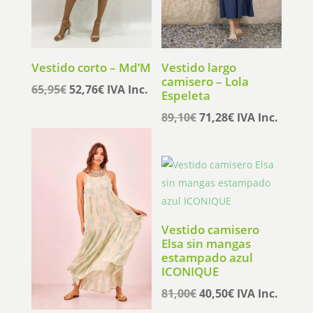
Vestido corto – Md’M
Vestido largo
camisero – Lola
El
El
65,95
€
52,76
€
IVA Inc.
Espeleta
precio
precio
El
El
89,10
€
71,28
€
IVA Inc.
original
actual
precio
precio
era:
es:
original
actual
65,95€.
52,76€.
era:
es:
89,10€.
71,28€.
Vestido camisero
Elsa sin mangas
estampado azul
ICONIQUE
El
El
81,00
€
40,50
€
IVA Inc.
precio
precio