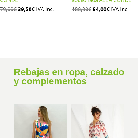
El
El
El
El
79,00
€
39,50
€
IVA Inc.
188,00
€
94,00
€
IVA Inc.
precio
precio
precio
precio
original
actual
original
actual
era:
es:
era:
es:
79,00€.
39,50€.
188,00€.
94,00€.
Rebajas en ropa, calzado
y complementos