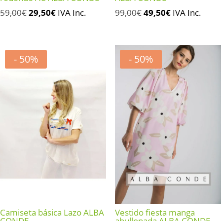
El
El
El
El
59,00
€
29,50
€
IVA Inc.
99,00
€
49,50
€
IVA Inc.
precio
precio
precio
precio
original
actual
original
actual
era:
es:
era:
es:
- 50%
- 50%
59,00€.
29,50€.
99,00€.
49,50€.
Camiseta básica Lazo ALBA
Vestido fiesta manga
CONDE
abullonada ALBA CONDE