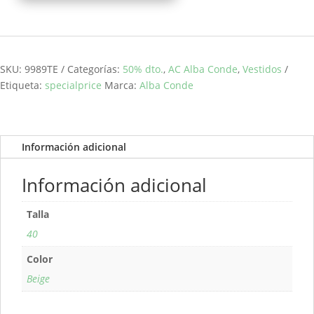
cuadros
ALBA
CONDE
cantidad
SKU:
9989TE
Categorías:
50% dto.
,
AC Alba Conde
,
Vestidos
Etiqueta:
specialprice
Marca:
Alba Conde
Información adicional
Información adicional
Talla
40
Color
Beige