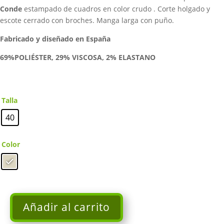
259,00€.
129,50€.
Conde
estampado de cuadros en color crudo . Corte holgado y
escote cerrado con broches. Manga larga con puño.
Fabricado y diseñado en España
69%POLIÉSTER, 29% VISCOSA, 2% ELASTANO
Talla
40
Color
Añadir al carrito
Vestido