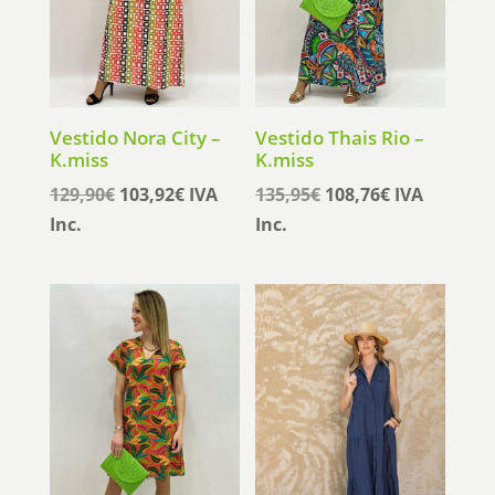
Vestido Nora City –
Vestido Thais Rio –
K.miss
K.miss
El
El
El
El
129,90
€
103,92
€
IVA
135,95
€
108,76
€
IVA
precio
precio
precio
precio
Inc.
Inc.
original
actual
original
actual
era:
es:
era:
es:
129,90€.
103,92€.
135,95€.
108,76€.