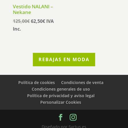
Vestido NALANI –
original
actual
Nekane
era:
es:
El
El
125,00
€
62,50
€
IVA
81,00€.
40,50€.
precio
precio
Inc.
original
actual
era:
es:
125,00€.
62,50€.
REBAJAS EN MODA
Política de cookies
Condiciones de venta
Condiciones generales de uso
Política de privacidad y aviso legal
Personalizar Cookies
Diseñado por Syctus.es