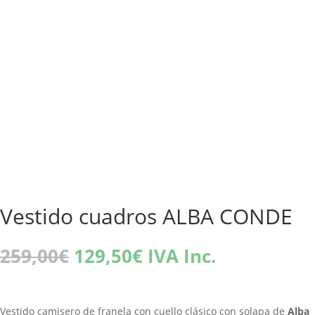
Vestido cuadros ALBA CONDE
El
El
259,00
€
129,50
€
IVA Inc.
precio
precio
original
actual
era:
es:
Vestido camisero de franela con cuello clásico con solapa de
Alba