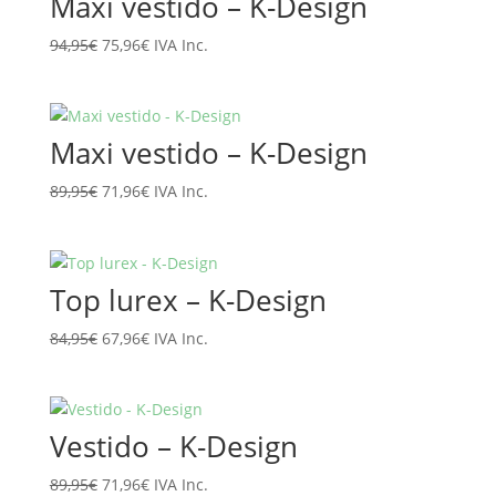
Maxi vestido – K-Design
El
El
94,95
€
75,96
€
IVA Inc.
precio
precio
original
actual
era:
es:
Maxi vestido – K-Design
94,95€.
75,96€.
El
El
89,95
€
71,96
€
IVA Inc.
precio
precio
original
actual
era:
es:
Top lurex – K-Design
89,95€.
71,96€.
El
El
84,95
€
67,96
€
IVA Inc.
precio
precio
original
actual
era:
es:
Vestido – K-Design
84,95€.
67,96€.
El
El
89,95
€
71,96
€
IVA Inc.