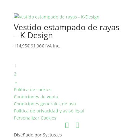
precio
precio
original
actual
era:
es:
Vestido estampado de rayas
119,95€.
95,96€.
– K-Design
El
El
114,95
€
91,96
€
IVA Inc.
precio
precio
original
actual
1
era:
es:
114,95€.
91,96€.
2
→
Política de cookies
Condiciones de venta
Condiciones generales de uso
Política de privacidad y aviso legal
Personalizar Cookies
Diseñado por Syctus.es