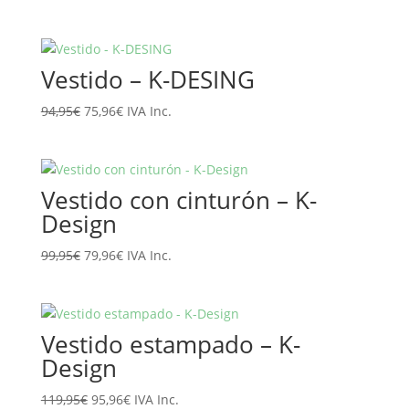
precio
precio
original
actual
era:
es:
Vestido – K-DESING
89,95€.
71,96€.
El
El
94,95
€
75,96
€
IVA Inc.
precio
precio
original
actual
era:
es:
Vestido con cinturón – K-
94,95€.
75,96€.
Design
El
El
99,95
€
79,96
€
IVA Inc.
precio
precio
original
actual
era:
es:
Vestido estampado – K-
99,95€.
79,96€.
Design
El
El
119,95
€
95,96
€
IVA Inc.