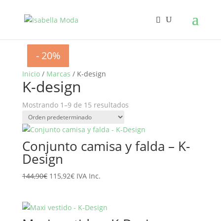
- 20%
- 20%
- 20%
- 20%
- 20%
- 20%
- 20%
- 20%
- 20%
Inicio
/
Marcas
/ K-design
K-design
Mostrando 1–9 de 15 resultados
Conjunto camisa y falda – K-
Design
El
El
144,90
€
115,92
€
IVA Inc.
precio
precio
original
actual
era:
es:
144,90€.
115,92€.