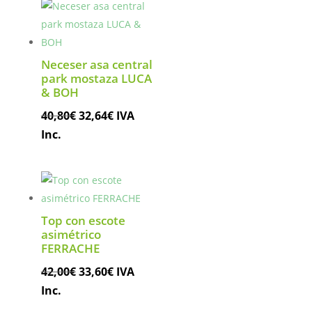
39,95€.
31,96€.
Neceser asa central
park mostaza LUCA
& BOH
El
El
40,80
€
32,64
€
IVA
precio
precio
Inc.
original
actual
era:
es:
40,80€.
32,64€.
Top con escote
asimétrico
FERRACHE
El
El
42,00
€
33,60
€
IVA
precio
precio
Inc.
original
actual