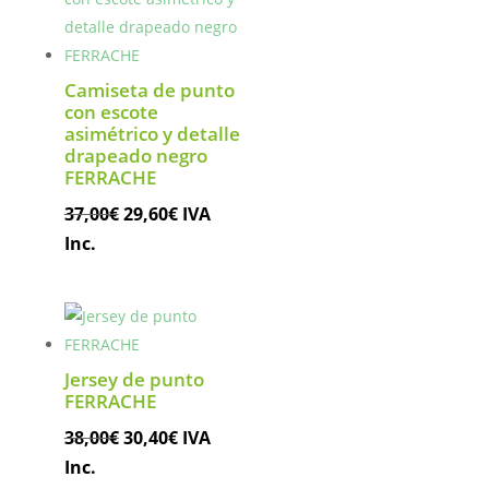
Camiseta de punto
con escote
asimétrico y detalle
drapeado negro
FERRACHE
El
El
37,00
€
29,60
€
IVA
precio
precio
Inc.
original
actual
era:
es:
37,00€.
29,60€.
Jersey de punto
FERRACHE
El
El
38,00
€
30,40
€
IVA
precio
precio
Inc.