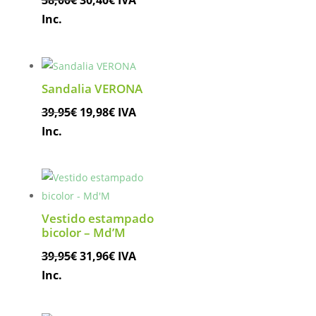
38,00
€
30,40
€
IVA
precio
precio
Inc.
original
actual
era:
es:
38,00€.
30,40€.
Sandalia VERONA
El
El
39,95
€
19,98
€
IVA
precio
precio
Inc.
original
actual
era:
es:
39,95€.
19,98€.
Vestido estampado
bicolor – Md’M
El
El
39,95
€
31,96
€
IVA
precio
precio
Inc.
original
actual
era:
es: