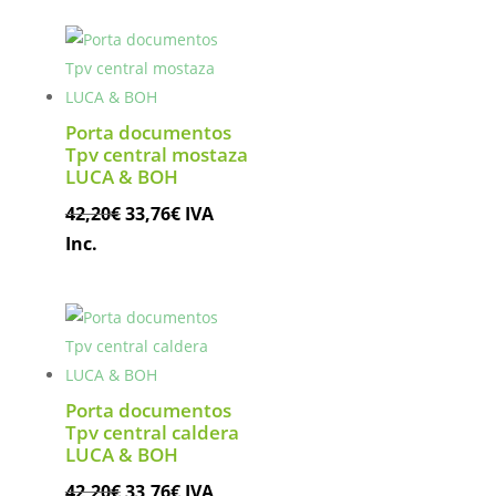
era:
es:
42,00€.
33,60€.
Porta documentos
Tpv central mostaza
LUCA & BOH
El
El
42,20
€
33,76
€
IVA
precio
precio
Inc.
original
actual
era:
es:
42,20€.
33,76€.
Porta documentos
Tpv central caldera
LUCA & BOH
El
El
42,20
€
33,76
€
IVA