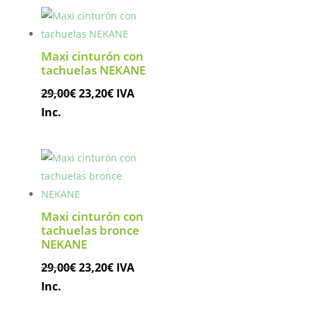
era:
es:
29,00€.
23,20€.
Maxi cinturón con
tachuelas NEKANE
El
El
29,00
€
23,20
€
IVA
precio
precio
Inc.
original
actual
era:
es:
29,00€.
23,20€.
Maxi cinturón con
tachuelas bronce
NEKANE
El
El
29,00
€
23,20
€
IVA
precio
precio
Inc.
original
actual