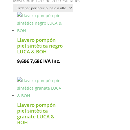
Ordenado
Mostrando 1–32 de 700 resultados
por
precio:
bajo
a
alto
Llavero pompón
piel sintética negro
LUCA & BOH
El
El
9,60
€
7,68
€
IVA Inc.
precio
precio
original
actual
era:
es:
9,60€.
7,68€.
Llavero pompón
piel sintética
granate LUCA &
BOH