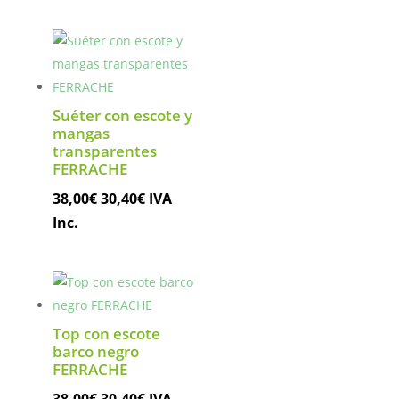
original
actual
era:
es:
38,00€.
30,40€.
Suéter con escote y
mangas
transparentes
FERRACHE
El
El
38,00
€
30,40
€
IVA
precio
precio
Inc.
original
actual
era:
es:
38,00€.
30,40€.
Top con escote
barco negro
FERRACHE
El
El