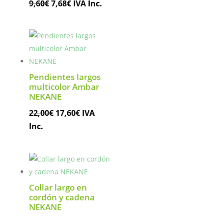
El
El
9,60
€
7,68
€
IVA Inc.
precio
precio
original
actual
era:
es:
9,60€.
7,68€.
Pendientes largos
multicolor Ambar
NEKANE
El
El
22,00
€
17,60
€
IVA
precio
precio
Inc.
original
actual
era:
es:
22,00€.
17,60€.
Collar largo en
cordón y cadena
NEKANE