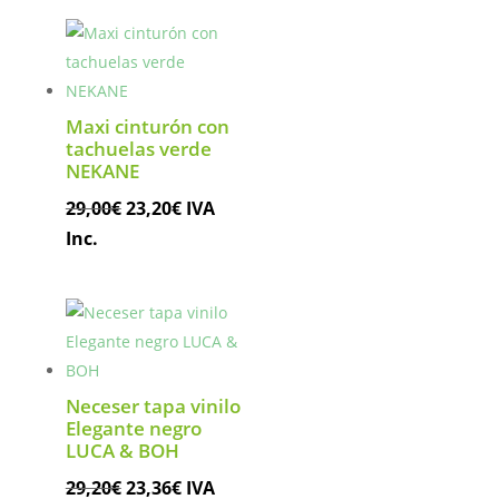
era:
es:
29,00€.
23,20€.
Maxi cinturón con
tachuelas verde
NEKANE
El
El
29,00
€
23,20
€
IVA
precio
precio
Inc.
original
actual
era:
es:
29,00€.
23,20€.
Neceser tapa vinilo
Elegante negro
LUCA & BOH
El
El
29,20
€
23,36
€
IVA