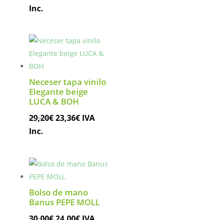
precio
precio
Inc.
original
actual
era:
es:
29,20€.
23,36€.
Neceser tapa vinilo
Elegante beige
LUCA & BOH
El
El
29,20
€
23,36
€
IVA
precio
precio
Inc.
original
actual
era:
es:
29,20€.
23,36€.
Bolso de mano
Banus PEPE MOLL
El
El
30,00
€
24,00
€
IVA