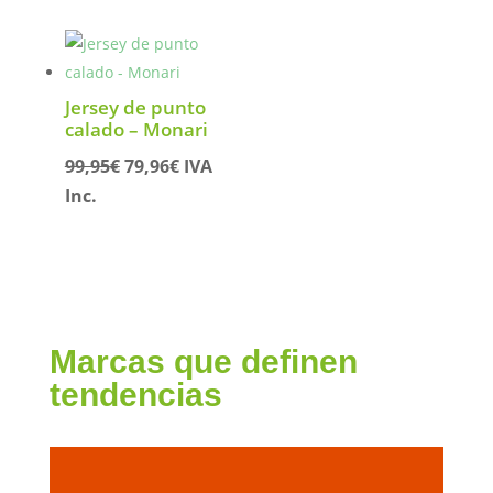
era:
es:
135,95€.
108,76€.
Jersey de punto
calado – Monari
El
El
99,95
€
79,96
€
IVA
precio
precio
Inc.
original
actual
era:
es:
99,95€.
79,96€.
Marcas que definen
tendencias