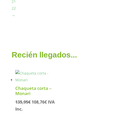
21
22
→
Recién llegados...
Chaqueta corta –
Monari
El
El
135,95
€
108,76
€
IVA
precio
precio
Inc.
original
actual