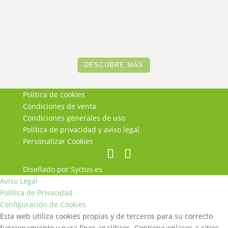
original
actual
era:
es:
94,00€.
75,20€.
DESCUBRE MÁS
Política de cookies
Condiciones de venta
Condiciones generales de uso
Política de privacidad y aviso legal
Personalizar Cookies
Diseñado por Syctus.es
Aviso Legal
Política de Privacidad
Configuración de Cookies
Esta web utiliza cookies propias y de terceros para su correcto
funcionamiento y para fines analíticos. Contiene enlaces a sitios