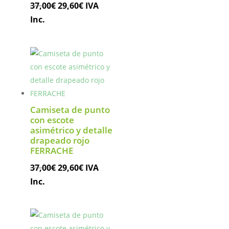
El
El
37,00
€
29,60
€
IVA
precio
precio
Inc.
original
actual
era:
es:
37,00€.
29,60€.
Camiseta de punto
con escote
asimétrico y detalle
drapeado rojo
FERRACHE
El
El
37,00
€
29,60
€
IVA
precio
precio
Inc.
original
actual
era:
es:
37,00€.
29,60€.