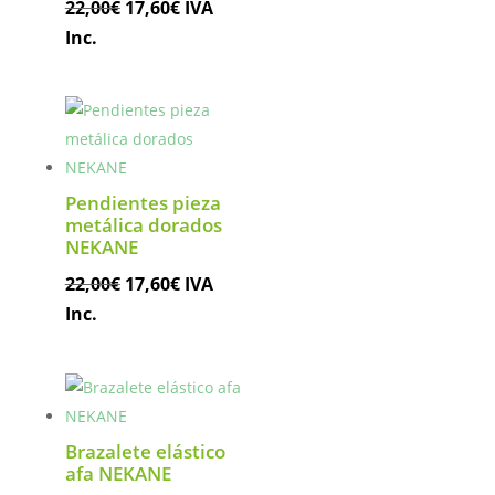
El
El
22,00
€
17,60
€
IVA
precio
precio
Inc.
original
actual
era:
es:
22,00€.
17,60€.
Pendientes pieza
metálica dorados
NEKANE
El
El
22,00
€
17,60
€
IVA
precio
precio
Inc.
original
actual
era:
es:
22,00€.
17,60€.
Brazalete elástico
afa NEKANE