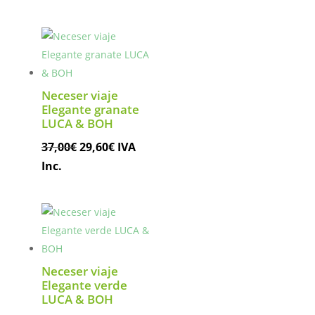
original
actual
era:
es:
36,75€.
29,40€.
Neceser viaje
Elegante granate
LUCA & BOH
El
El
37,00
€
29,60
€
IVA
precio
precio
Inc.
original
actual
era:
es:
37,00€.
29,60€.
Neceser viaje
Elegante verde
LUCA & BOH