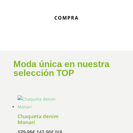
COMPRA
Moda única en nuestra
selección TOP
Chaqueta denim
Monari
El
El
179,95
€
143,96
€
IVA