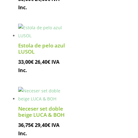
precio
precio
Inc.
original
actual
era:
es:
30,00€.
24,00€.
Estola de pelo azul
LUSOL
El
El
33,00
€
26,40
€
IVA
precio
precio
Inc.
original
actual
era:
es:
33,00€.
26,40€.
Neceser set doble
beige LUCA & BOH
El
El
36,75
€
29,40
€
IVA
precio
precio
Inc.