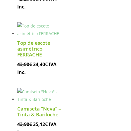
precio
precio
Inc.
original
actual
era:
es:
42,20€.
33,76€.
Top de escote
asimétrico
FERRACHE
El
El
43,00
€
34,40
€
IVA
precio
precio
Inc.
original
actual
era:
es:
43,00€.
34,40€.
Camiseta “Neva” –
Tinta & Bariloche
El
El
43,90
€
35,12
€
IVA