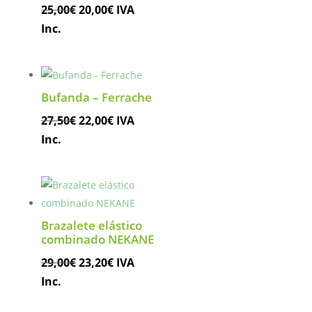
El
El
25,00
€
20,00
€
IVA
precio
precio
Inc.
original
actual
era:
es:
25,00€.
20,00€.
Bufanda – Ferrache
El
El
27,50
€
22,00
€
IVA
precio
precio
Inc.
original
actual
era:
es:
27,50€.
22,00€.
Brazalete elástico
combinado NEKANE
El
El
29,00
€
23,20
€
IVA
precio
precio
Inc.
original
actual