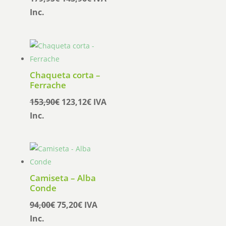
precio
precio
Inc.
original
actual
era:
es:
179,95€.
143,96€.
Chaqueta corta –
Ferrache
El
El
153,90
€
123,12
€
IVA
precio
precio
Inc.
original
actual
era:
es:
153,90€.
123,12€.
Camiseta – Alba
Conde
El
El
94,00
€
75,20
€
IVA
precio
precio
Inc.