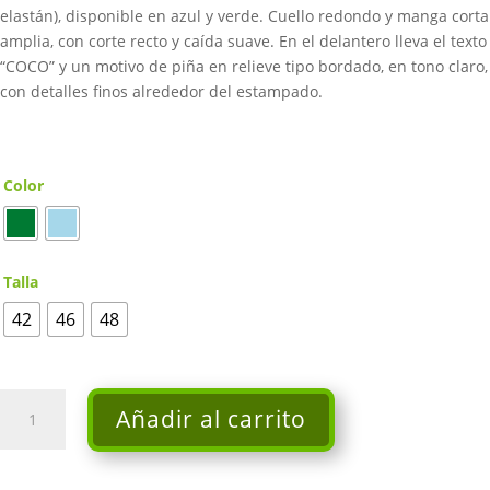
94,00€.
75,20€.
elastán), disponible en azul y verde. Cuello redondo y manga corta
amplia, con corte recto y caída suave. En el delantero lleva el texto
“COCO” y un motivo de piña en relieve tipo bordado, en tono claro,
con detalles finos alrededor del estampado.
Color
Talla
42
46
48
Camiseta
Añadir al carrito
-
Alba
Conde