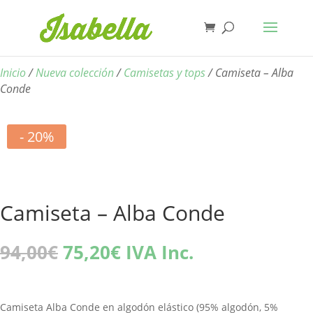
Inicio
/
Nueva colección
/
Camisetas y tops
/ Camiseta – Alba
Conde
- 20%
Camiseta – Alba Conde
El
El
94,00
€
75,20
€
IVA Inc.
precio
precio
original
actual
era:
es:
Camiseta Alba Conde en algodón elástico (95% algodón, 5%