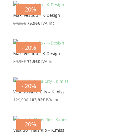
- 20%
Maxi vestido – K-Design
El
El
94,95
€
75,96
€
IVA Inc.
precio
precio
original
actual
era:
es:
- 20%
94,95€.
75,96€.
Maxi vestido – K-Design
El
El
89,95
€
71,96
€
IVA Inc.
precio
precio
original
actual
era:
es:
- 20%
89,95€.
71,96€.
Vestido Nora City – K.miss
El
El
129,90
€
103,92
€
IVA Inc.
precio
precio
original
actual
era:
es:
- 20%
129,90€.
103,92€.
Vestido Thais Rio – K.miss