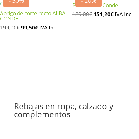
- 50%
- 20%
93,00€.
74,40€.
Blusa – Alba Conde
Abrigo de corte recto ALBA
El
El
189,00
€
151,20
€
IVA Inc.
CONDE
precio
precio
El
El
199,00
€
99,50
€
IVA Inc.
original
actual
precio
precio
era:
es:
original
actual
189,00€.
151,20€.
era:
es:
199,00€.
99,50€.
Rebajas en ropa, calzado y
complementos