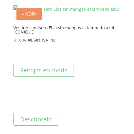
original
actual
era:
es:
- 50%
125,00€.
62,50€.
Vestido camisero Elsa sin mangas estampado azul
ICONIQUE
El
El
81,00
€
40,50
€
IVA Inc.
precio
precio
original
actual
era:
es:
Rebajas en moda
81,00€.
40,50€.
Descúbrelo