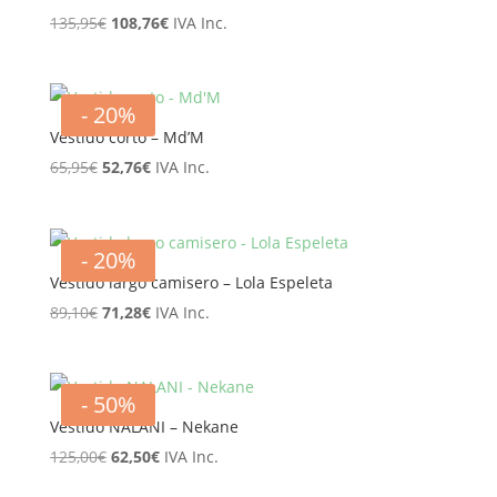
El
El
135,95
€
108,76
€
IVA Inc.
precio
precio
original
actual
era:
es:
- 20%
135,95€.
108,76€.
Vestido corto – Md’M
El
El
65,95
€
52,76
€
IVA Inc.
precio
precio
original
actual
era:
es:
- 20%
65,95€.
52,76€.
Vestido largo camisero – Lola Espeleta
El
El
89,10
€
71,28
€
IVA Inc.
precio
precio
original
actual
era:
es:
- 50%
89,10€.
71,28€.
Vestido NALANI – Nekane
El
El
125,00
€
62,50
€
IVA Inc.
precio
precio