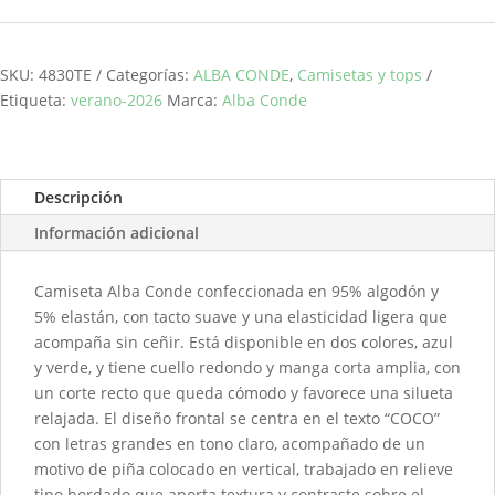
cantidad
SKU:
4830TE
Categorías:
ALBA CONDE
,
Camisetas y tops
Etiqueta:
verano-2026
Marca:
Alba Conde
Descripción
Información adicional
Camiseta Alba Conde confeccionada en 95% algodón y
5% elastán, con tacto suave y una elasticidad ligera que
acompaña sin ceñir. Está disponible en dos colores, azul
y verde, y tiene cuello redondo y manga corta amplia, con
un corte recto que queda cómodo y favorece una silueta
relajada. El diseño frontal se centra en el texto “COCO”
con letras grandes en tono claro, acompañado de un
motivo de piña colocado en vertical, trabajado en relieve
tipo bordado que aporta textura y contraste sobre el