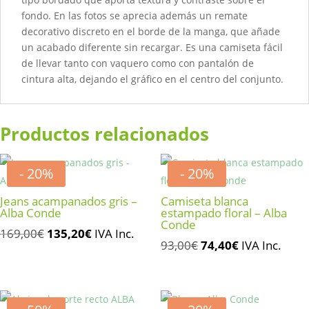
fondo. En las fotos se aprecia además un remate
decorativo discreto en el borde de la manga, que añade
un acabado diferente sin recargar. Es una camiseta fácil
de llevar tanto con vaquero como con pantalón de
cintura alta, dejando el gráfico en el centro del conjunto.
Productos relacionados
- 20%
- 20%
Jeans acampanados gris –
Camiseta blanca
Alba Conde
estampado floral – Alba
Conde
El
El
169,00
€
135,20
€
IVA Inc.
El
El
93,00
€
74,40
€
IVA Inc.
precio
precio
precio
precio
original
actual
original
actual
era:
es:
era:
es:
169,00€.
135,20€.