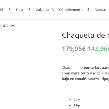
ción
Fiesta
Calzado
Complementos
Marcas
 – Monari
Chaqueta de 
El
179,95
€
143,96
precio
origina
era:
Chaqueta de
punto jacquar
179,95
cremallera central
(doble cu
bajo en canalé
. Motivos
tipo
36
38