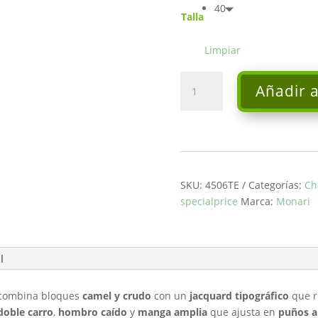
40
Talla
Limpiar
Chaqueta
Añadir a
de
punto
-
Monari
cantidad
SKU:
4506TE
Categorías:
Ch
specialprice
Marca:
Monari
l
 combina bloques
camel y crudo
con un
jacquard tipográfico
que r
doble carro
,
hombro caído
y
manga amplia
que ajusta en
puños a