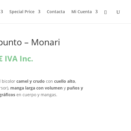
Special Price
Contacta
Mi Cuenta
punto – Monari
El
€
IVA Inc.
precio
l
actual
es:
d
bicolor
camel y crudo
con
cuello alto
,
€.
143,96€.
rsor),
manga larga con volumen
y
puños y
gráficos
en cuerpo y mangas.