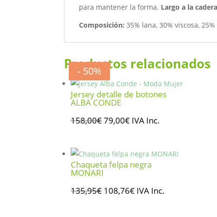
para mantener la forma.
Largo a la cader
Composición:
35% lana, 30% viscosa, 25% 
Productos relacionados
- 50%
- 20%
- 20%
- 50%
Jersey detalle de botones
ALBA CONDE
El
El
158,00
€
79,00
€
IVA Inc.
precio
precio
original
actual
era:
es:
Chaqueta felpa negra
158,00€.
79,00€.
MONARI
El
El
135,95
€
108,76
€
IVA Inc.
precio
precio
original
actual