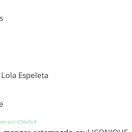
s
 Lola Espeleta
e