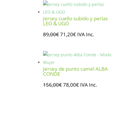
era:
es:
135,95€.
108,76€.
Jersey cuello subido y perlas
LEO & UGO
El
El
89,00
€
71,20
€
IVA Inc.
precio
precio
original
actual
era:
es:
89,00€.
71,20€.
Jersey de punto camel ALBA
CONDE
El
El
156,00
€
78,00
€
IVA Inc.
precio
precio
original
actual
era:
es:
156,00€.
78,00€.