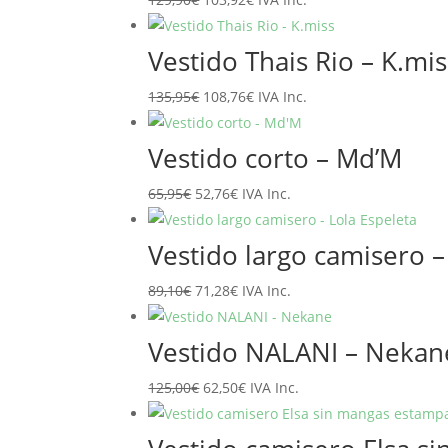
89,95€.
71,96€.
precio
precio
original
actual
Vestido Thais Rio – K.mis
era:
es:
El
El
135,95
€
108,76
€
IVA Inc.
129,90€.
103,92€.
precio
precio
original
actual
Vestido corto – Md’M
era:
es:
El
El
65,95
€
52,76
€
IVA Inc.
135,95€.
108,76€.
precio
precio
original
actual
Vestido largo camisero –
era:
es:
El
El
89,10
€
71,28
€
IVA Inc.
65,95€.
52,76€.
precio
precio
original
actual
Vestido NALANI – Nekan
era:
es:
El
El
125,00
€
62,50
€
IVA Inc.
89,10€.
71,28€.
precio
precio
original
actual