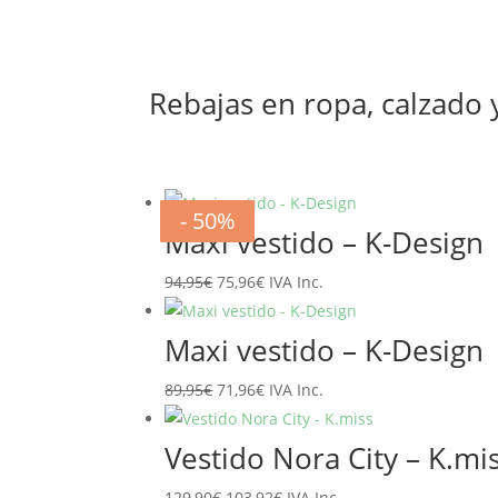
Rebajas en ropa, calzado
- 20%
- 20%
- 20%
- 20%
- 20%
- 20%
- 50%
- 50%
Maxi vestido – K-Design
El
El
94,95
€
75,96
€
IVA Inc.
precio
precio
original
actual
Maxi vestido – K-Design
era:
es:
El
El
89,95
€
71,96
€
IVA Inc.
94,95€.
75,96€.
precio
precio
original
actual
Vestido Nora City – K.mi
era:
es:
El
El
129,90
€
103,92
€
IVA Inc.