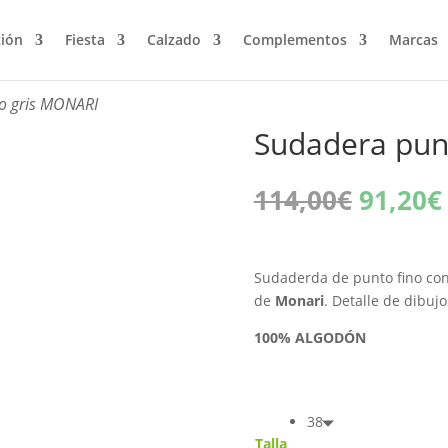
ción
Fiesta
Calzado
Complementos
Marcas
no gris MONARI
Sudadera pun
El
114,00
€
91,20
€
precio
origina
era:
Sudaderda de punto fino con
114,00
de
Monari
. Detalle de dibujo
100% ALGODÓN
38
Talla