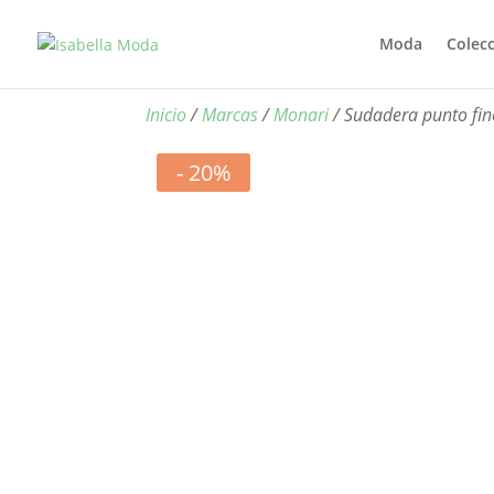
Moda
Colec
Inicio
/
Marcas
/
Monari
/ Sudadera punto fi
- 20%