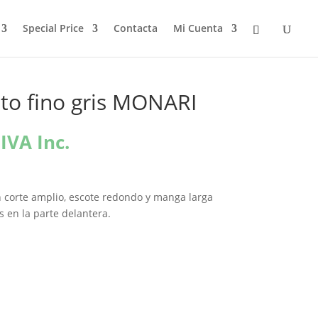
Special Price
Contacta
Mi Cuenta
to fino gris MONARI
El
IVA Inc.
precio
l
actual
es:
 corte amplio, escote redondo y manga larga
€.
91,20€.
s en la parte delantera.