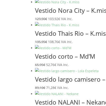
precio
precio
original
actual
Vestido Nora City – K.mi
era:
es:
El
El
129,90
€
103,92
€
IVA Inc.
89,95€.
71,96€.
precio
precio
original
actual
Vestido Thais Rio – K.mis
era:
es:
El
El
135,95
€
108,76
€
IVA Inc.
129,90€.
103,92€.
precio
precio
original
actual
Vestido corto – Md’M
era:
es:
El
El
65,95
€
52,76
€
IVA Inc.
135,95€.
108,76€.
precio
precio
original
actual
Vestido largo camisero –
era:
es:
El
El
89,10
€
71,28
€
IVA Inc.
65,95€.
52,76€.
precio
precio
original
actual
Vestido NALANI – Nekan
era:
es: