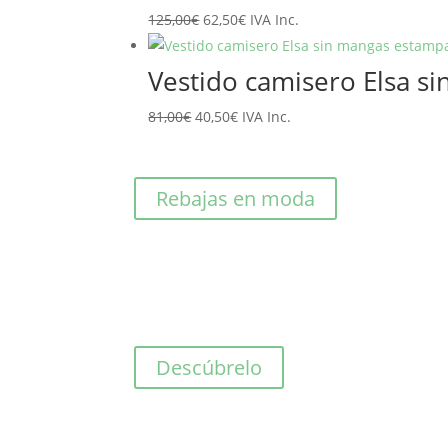
El
El
125,00
€
62,50
€
IVA Inc.
89,10€.
71,28€.
precio
precio
original
actual
Vestido camisero Elsa 
era:
es:
El
El
81,00
€
40,50
€
IVA Inc.
125,00€.
62,50€.
precio
precio
original
actual
era:
es:
Rebajas en moda
81,00€.
40,50€.
Descúbrelo