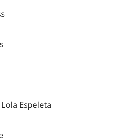
ss
s
 Lola Espeleta
e