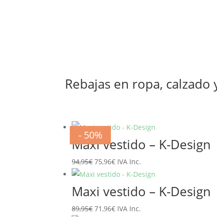
89,95€.
71,96€.
Rebajas en ropa, calzado
- 20%
- 20%
- 20%
- 20%
- 20%
- 20%
- 50%
- 50%
Maxi vestido – K-Design
El
El
94,95
€
75,96
€
IVA Inc.
precio
precio
original
actual
Maxi vestido – K-Design
era:
es:
El
El
89,95
€
71,96
€
IVA Inc.
94,95€.
75,96€.