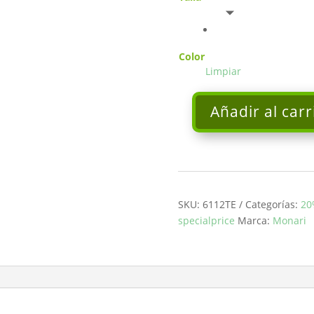
Color
Limpiar
Añadir al carr
Sudadera
punto
fino
gris
MONARI
cantidad
SKU:
6112TE
Categorías:
20
specialprice
Marca:
Monari