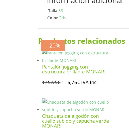
Información adicional
Talla
38
Color
Gris
Productos relacionados
- 20%
- 20%
- 20%
- 20%
Pantalón jogging con
estructura brillante MONARI
El
El
145,95
€
116,76
€
IVA Inc.
precio
precio
original
actual
era:
es:
145,95€.
116,76€.
Chaqueta de algodón con
cuello subido y capucha verde
MONARI