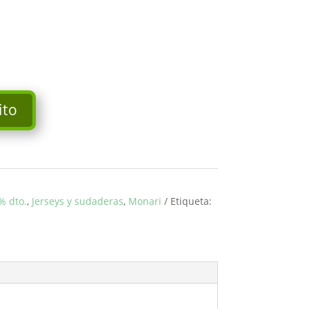
ito
% dto.
,
Jerseys y sudaderas
,
Monari
Etiqueta: