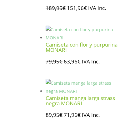
El
El
189,95
€
151,96
€
IVA Inc.
precio
precio
original
actual
era:
es:
189,95€.
151,96€.
Camiseta con flor y purpurina
MONARI
El
El
79,95
€
63,96
€
IVA Inc.
precio
precio
original
actual
era:
es:
79,95€.
63,96€.
Camiseta manga larga strass
negra MONARI
El
El
89,95
€
71,96
€
IVA Inc.
precio
precio
original
actual
era:
es: