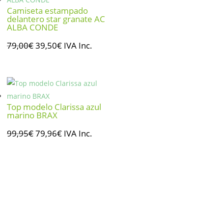
Camiseta estampado
delantero star granate AC
ALBA CONDE
El
El
79,00
€
39,50
€
IVA Inc.
precio
precio
original
actual
era:
es:
79,00€.
39,50€.
Top modelo Clarissa azul
marino BRAX
El
El
99,95
€
79,96
€
IVA Inc.
precio
precio
original
actual
era:
es:
99,95€.
79,96€.