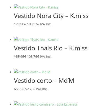
original
actual
era:
es:
Vestido Nora City – K.miss
89,95€.
71,96€.
El
El
129,90
€
103,92
€
IVA Inc.
precio
precio
original
actual
era:
es:
Vestido Thais Rio – K.miss
129,90€.
103,92€.
El
El
135,95
€
108,76
€
IVA Inc.
precio
precio
original
actual
era:
es:
Vestido corto – Md’M
135,95€.
108,76€.
El
El
65,95
€
52,76
€
IVA Inc.
precio
precio
original
actual