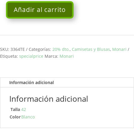
Añadir al carrito
Camiseta
con
estampado
fotográfico
Roma
verde
SKU:
3364TE
Categorías:
20% dto.
,
Camisetas y Blusas
,
Monari
MONARI
Etiqueta:
specialprice
Marca:
Monari
cantidad
Información adicional
Información adicional
Talla
42
Color
Blanco