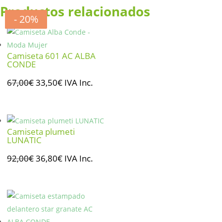
Productos relacionados
- 50%
- 60%
- 50%
- 20%
Camiseta 601 AC ALBA
CONDE
El
El
67,00
€
33,50
€
IVA Inc.
precio
precio
original
actual
era:
es:
Camiseta plumeti
67,00€.
33,50€.
LUNATIC
El
El
92,00
€
36,80
€
IVA Inc.
precio
precio
original
actual
era:
es:
92,00€.
36,80€.