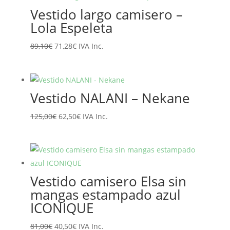
era:
es:
Vestido largo camisero –
65,95€.
52,76€.
Lola Espeleta
El
El
89,10
€
71,28
€
IVA Inc.
precio
precio
original
actual
era:
es:
Vestido NALANI – Nekane
89,10€.
71,28€.
El
El
125,00
€
62,50
€
IVA Inc.
precio
precio
original
actual
era:
es:
125,00€.
62,50€.
Vestido camisero Elsa sin
mangas estampado azul
ICONIQUE
El
El
81,00
€
40,50
€
IVA Inc.