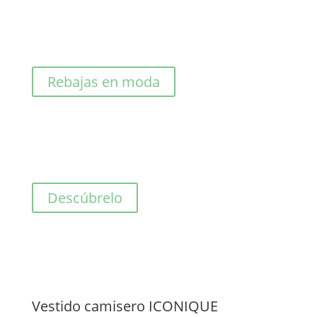
precio
precio
original
actual
era:
es:
81,00€.
40,50€.
Rebajas en moda
Descúbrelo
Vestido camisero ICONIQUE