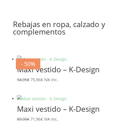
Rebajas en ropa, calzado y
complementos
- 20%
- 20%
- 20%
- 20%
- 20%
- 20%
- 50%
- 50%
Maxi vestido – K-Design
El
El
94,95
€
75,96
€
IVA Inc.
precio
precio
original
actual
era:
es:
Maxi vestido – K-Design
94,95€.
75,96€.
El
El
89,95
€
71,96
€
IVA Inc.
precio
precio