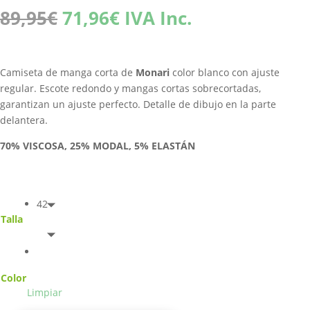
El
El
89,95
€
71,96
€
IVA Inc.
precio
precio
original
actual
era:
es:
Camiseta de manga corta de
Monari
color blanco con ajuste
89,95€.
71,96€.
regular. Escote redondo y mangas cortas sobrecortadas,
garantizan un ajuste perfecto. Detalle de dibujo en la parte
delantera.
70% VISCOSA, 25% MODAL, 5% ELASTÁN
42
Talla
Color
Limpiar