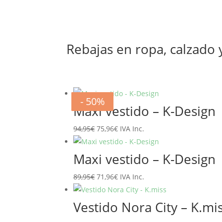
Rebajas en ropa, calzado
- 20%
- 20%
- 20%
- 20%
- 20%
- 20%
- 50%
- 50%
Maxi vestido – K-Design
El
El
94,95
€
75,96
€
IVA Inc.
precio
precio
original
actual
Maxi vestido – K-Design
era:
es:
El
El
89,95
€
71,96
€
IVA Inc.
94,95€.
75,96€.
precio
precio
original
actual
Vestido Nora City – K.mi
era:
es: