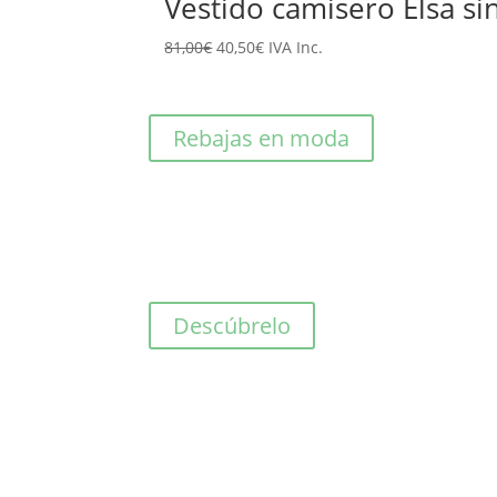
Vestido camisero Elsa 
era:
es:
El
El
81,00
€
40,50
€
IVA Inc.
125,00€.
62,50€.
precio
precio
original
actual
era:
es:
Rebajas en moda
81,00€.
40,50€.
Descúbrelo