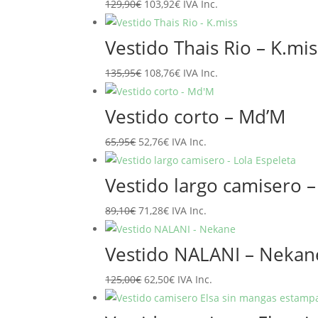
El
El
129,90
€
103,92
€
IVA Inc.
89,95€.
71,96€.
precio
precio
original
actual
Vestido Thais Rio – K.mis
era:
es:
El
El
135,95
€
108,76
€
IVA Inc.
129,90€.
103,92€.
precio
precio
original
actual
Vestido corto – Md’M
era:
es:
El
El
65,95
€
52,76
€
IVA Inc.
135,95€.
108,76€.
precio
precio
original
actual
Vestido largo camisero –
era:
es:
El
El
89,10
€
71,28
€
IVA Inc.
65,95€.
52,76€.
precio
precio
original
actual
Vestido NALANI – Nekan
era:
es:
El
El
125,00
€
62,50
€
IVA Inc.
89,10€.
71,28€.
precio
precio
original
actual