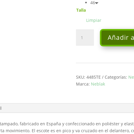
46
Talla
Limpiar
Vestido
Añadir a
-
Neblak
cantidad
SKU:
4485TE
Categorías:
Ne
Marca:
Neblak
l
stampado, fabricado en España y confeccionado en poliéster y elast
ta movimiento. El escote es en pico y va cruzado en el delantero, 