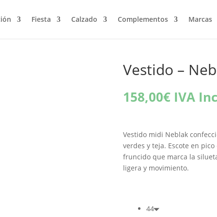
ción
Fiesta
Calzado
Complementos
Marcas
Vestido – Neb
158,00
€
IVA Inc
Vestido midi Neblak confecc
verdes y teja. Escote en pic
fruncido que marca la silueta
ligera y movimiento.
44