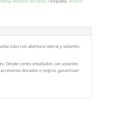
ntella
,
Vestidos de fiesta
Etiqueta:
verano-
alda tubo con abertura lateral y volantes.
nto. Desde cortes entallados con volantes
n accesorios dorados o negros, garantizan