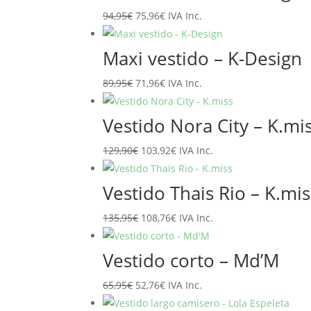
El
El
94,95
€
75,96
€
IVA Inc.
precio
precio
original
actual
Maxi vestido – K-Design
era:
es:
El
El
89,95
€
71,96
€
IVA Inc.
94,95€.
75,96€.
precio
precio
original
actual
Vestido Nora City – K.mi
era:
es:
El
El
129,90
€
103,92
€
IVA Inc.
89,95€.
71,96€.
precio
precio
original
actual
Vestido Thais Rio – K.mis
era:
es:
El
El
135,95
€
108,76
€
IVA Inc.
129,90€.
103,92€.
precio
precio
original
actual
Vestido corto – Md’M
era:
es:
El
El
65,95
€
52,76
€
IVA Inc.
135,95€.
108,76€.
precio
precio