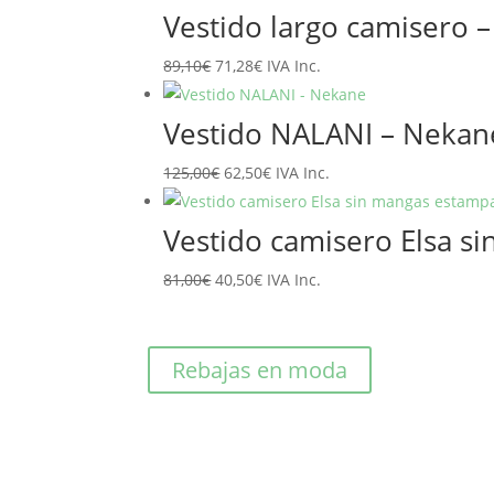
original
actual
Vestido largo camisero –
era:
es:
El
El
89,10
€
71,28
€
IVA Inc.
65,95€.
52,76€.
precio
precio
original
actual
Vestido NALANI – Nekan
era:
es:
El
El
125,00
€
62,50
€
IVA Inc.
89,10€.
71,28€.
precio
precio
original
actual
Vestido camisero Elsa 
era:
es:
El
El
81,00
€
40,50
€
IVA Inc.
125,00€.
62,50€.
precio
precio
original
actual
era:
es:
Rebajas en moda
81,00€.
40,50€.