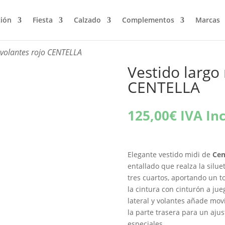
ción
Fiesta
Calzado
Complementos
Marcas
 volantes rojo CENTELLA
Vestido largo 
CENTELLA
125,00
€
IVA Inc
Elegante vestido midi de
Cen
entallado que realza la silu
tres cuartos, aportando un t
la cintura con cinturón a ju
lateral y volantes añade mov
la parte trasera para un ajus
especiales.