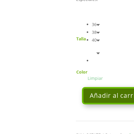
36
38
Talla
40
Color
Limpiar
Añadir al carr
Vestido
largo
midi
volantes
rojo
CENTELLA