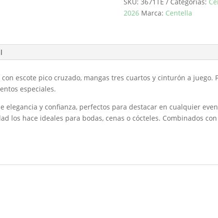
SKU:
3671TE
Categorías:
Ce
cantidad
2026
Marca:
Centella
l
 con escote pico cruzado, mangas tres cuartos y cinturón a juego. F
ventos especiales.
de elegancia y confianza, perfectos para destacar en cualquier eve
lidad los hace ideales para bodas, cenas o cócteles. Combinados co