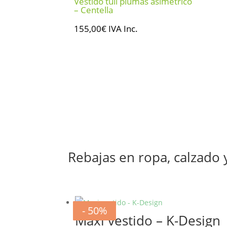
Vestido tull plumas asimétrico
– Centella
155,00
€
IVA Inc.
Rebajas en ropa, calzado
- 20%
- 20%
- 20%
- 20%
- 20%
- 20%
- 50%
- 50%
Maxi vestido – K-Design