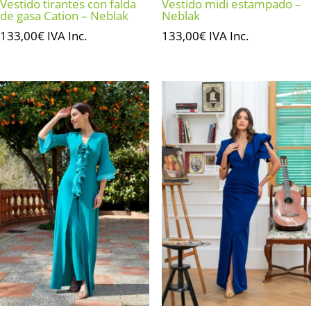
Vestido tirantes con falda
Vestido midi estampado –
de gasa Cation – Neblak
Neblak
133,00
€
IVA Inc.
133,00
€
IVA Inc.