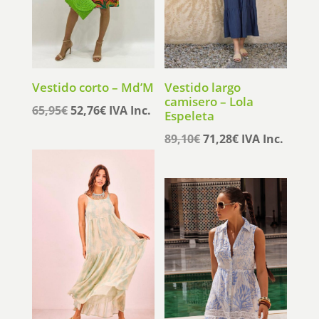
Vestido corto – Md’M
Vestido largo
camisero – Lola
El
El
65,95
€
52,76
€
IVA Inc.
Espeleta
precio
precio
El
El
89,10
€
71,28
€
IVA Inc.
original
actual
precio
precio
era:
es:
original
actual
65,95€.
52,76€.
era:
es:
89,10€.
71,28€.