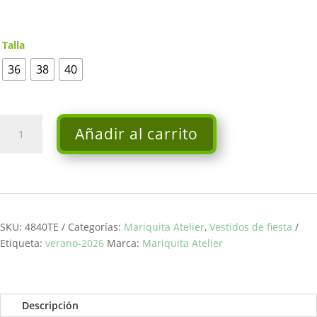
Talla
36
38
40
Vestido
Añadir al carrito
Salinas
-
Mariquita
Atelier
cantidad
SKU:
4840TE
Categorías:
Mariquita Atelier
,
Vestidos de fiesta
Etiqueta:
verano-2026
Marca:
Mariquita Atelier
Descripción