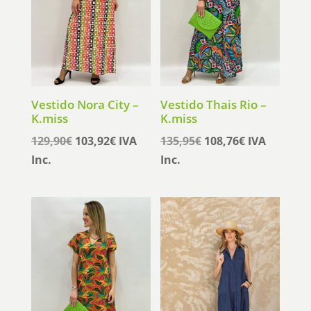
Vestido Nora City –
Vestido Thais Rio –
K.miss
K.miss
El
El
El
El
129,90
€
103,92
€
IVA
135,95
€
108,76
€
IVA
precio
precio
precio
precio
Inc.
Inc.
original
actual
original
actual
era:
es:
era:
es:
129,90€.
103,92€.
135,95€.
108,76€.