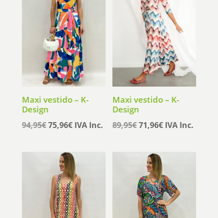
Maxi vestido – K-
Maxi vestido – K-
Design
Design
El
El
El
El
94,95
€
75,96
€
IVA Inc.
89,95
€
71,96
€
IVA Inc.
precio
precio
precio
precio
original
actual
original
actual
era:
es:
era:
es:
94,95€.
75,96€.
89,95€.
71,96€.