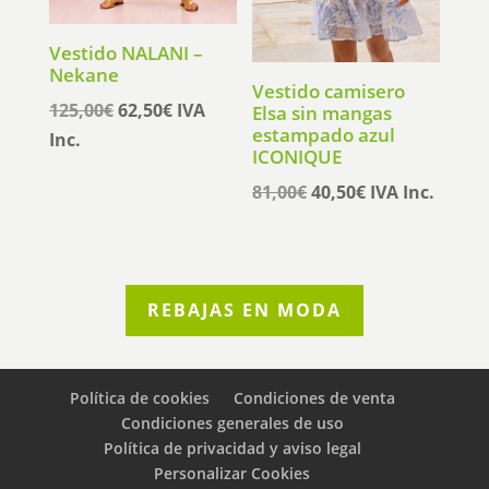
Vestido NALANI –
Nekane
Vestido camisero
El
El
125,00
€
62,50
€
IVA
Elsa sin mangas
estampado azul
precio
precio
Inc.
ICONIQUE
original
actual
El
El
81,00
€
40,50
€
IVA Inc.
era:
es:
precio
precio
125,00€.
62,50€.
original
actual
era:
es:
81,00€.
40,50€.
REBAJAS EN MODA
Política de cookies
Condiciones de venta
Condiciones generales de uso
Política de privacidad y aviso legal
Personalizar Cookies