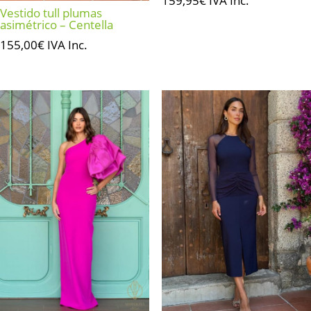
159,95
€
IVA Inc.
Vestido tull plumas
asimétrico – Centella
155,00
€
IVA Inc.