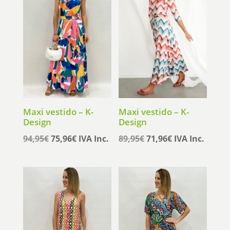
Maxi vestido – K-
Maxi vestido – K-
Design
Design
El
El
El
El
94,95
€
75,96
€
IVA Inc.
89,95
€
71,96
€
IVA Inc.
precio
precio
precio
precio
original
actual
original
actual
era:
es:
era:
es:
94,95€.
75,96€.
89,95€.
71,96€.