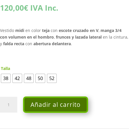
120,00
€
IVA Inc.
Vestido
midi
en color
teja
con
escote cruzado en V
,
manga 3/4
con volumen en el hombro
,
frunces y lazada lateral
en la cintura,
y
falda recta
con
abertura delantera
.
Talla
38
42
48
50
52
Vestido
Añadir al carrito
midi
teja
-
Neblak