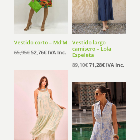
Vestido corto – Md’M
Vestido largo
camisero – Lola
El
El
65,95
€
52,76
€
IVA Inc.
Espeleta
precio
precio
El
El
89,10
€
71,28
€
IVA Inc.
original
actual
precio
precio
era:
es:
original
actual
65,95€.
52,76€.
era:
es:
89,10€.
71,28€.