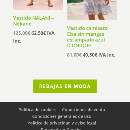
Vestido NALANI –
Nekane
Vestido camisero
El
El
125,00
€
62,50
€
IVA
Elsa sin mangas
estampado azul
precio
precio
Inc.
ICONIQUE
original
actual
El
El
81,00
€
40,50
€
IVA Inc.
era:
es:
precio
precio
125,00€.
62,50€.
original
actual
era:
es:
81,00€.
40,50€.
REBAJAS EN MODA
Política de cookies
Condiciones de venta
Condiciones generales de uso
Política de privacidad y aviso legal
Personalizar Cookies