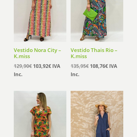
Vestido Nora City –
Vestido Thais Rio –
K.miss
K.miss
El
El
El
El
129,90
€
103,92
€
IVA
135,95
€
108,76
€
IVA
precio
precio
precio
precio
Inc.
Inc.
original
actual
original
actual
era:
es:
era:
es:
129,90€.
103,92€.
135,95€.
108,76€.