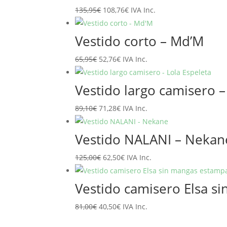
El
El
135,95
€
108,76
€
IVA Inc.
129,90€.
103,92€.
precio
precio
original
actual
Vestido corto – Md’M
era:
es:
El
El
65,95
€
52,76
€
IVA Inc.
135,95€.
108,76€.
precio
precio
original
actual
Vestido largo camisero –
era:
es:
El
El
89,10
€
71,28
€
IVA Inc.
65,95€.
52,76€.
precio
precio
original
actual
Vestido NALANI – Nekan
era:
es:
El
El
125,00
€
62,50
€
IVA Inc.
89,10€.
71,28€.
precio
precio
original
actual
Vestido camisero Elsa 
era:
es:
El
El
81,00
€
40,50
€
IVA Inc.
125,00€.
62,50€.
precio
precio