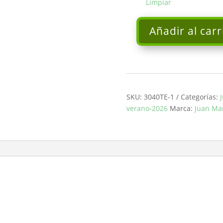
Limpiar
Añadir al carr
Vestido
largo
crep
plumas
verde
JUAN
SKU:
3040TE-1
Categorías:
MARCOS
verano-2026
Marca:
Juan Ma
cantidad