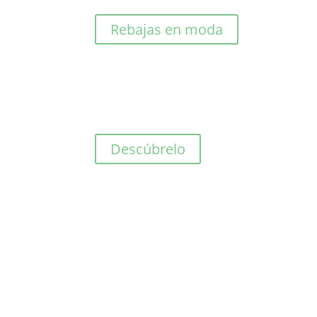
original
actual
era:
es:
Rebajas en moda
81,00€.
40,50€.
Descúbrelo