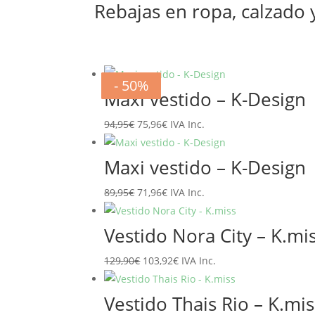
Rebajas en ropa, calzado
- 20%
- 20%
- 20%
- 20%
- 20%
- 20%
- 50%
- 50%
Maxi vestido – K-Design
El
El
94,95
€
75,96
€
IVA Inc.
precio
precio
original
actual
Maxi vestido – K-Design
era:
es:
El
El
89,95
€
71,96
€
IVA Inc.
94,95€.
75,96€.
precio
precio
original
actual
Vestido Nora City – K.mi
era:
es:
El
El
129,90
€
103,92
€
IVA Inc.
89,95€.
71,96€.
precio
precio
original
actual
Vestido Thais Rio – K.mis
era:
es: