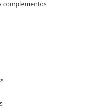
 y complementos
ss
s