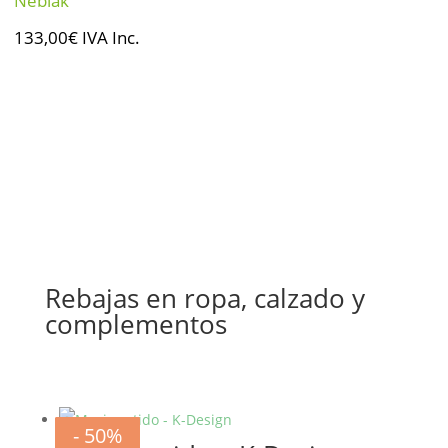
Neblak
133,00
€
IVA Inc.
Rebajas en ropa, calzado y
complementos
- 20%
- 20%
- 20%
- 20%
- 20%
- 20%
- 50%
- 50%