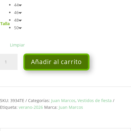
44
46
48
Talla
50
Limpiar
Vestido
Añadir al carrito
largo
-
Juan
Marcos
cantidad
SKU:
3934TE
Categorías:
Juan Marcos
,
Vestidos de fiesta
Etiqueta:
verano-2026
Marca:
Juan Marcos