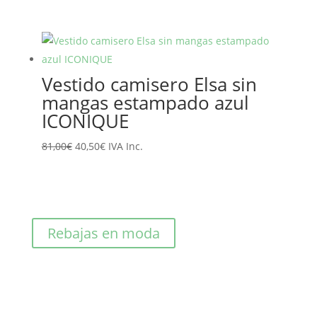
precio
precio
original
actual
era:
es:
125,00€.
62,50€.
Vestido camisero Elsa sin
mangas estampado azul
ICONIQUE
El
El
81,00
€
40,50
€
IVA Inc.
precio
precio
original
actual
era:
es:
81,00€.
40,50€.
Rebajas en moda