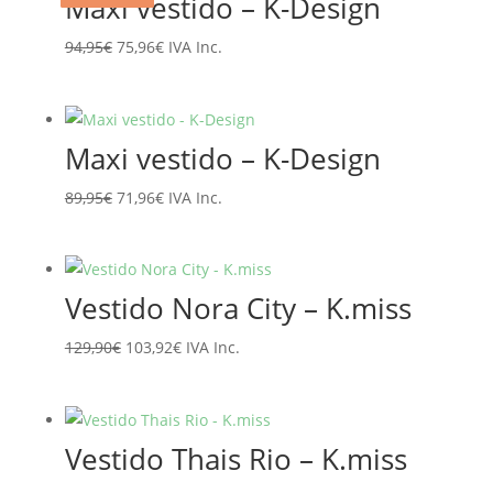
Maxi vestido – K-Design
El
El
94,95
€
75,96
€
IVA Inc.
precio
precio
original
actual
era:
es:
Maxi vestido – K-Design
94,95€.
75,96€.
El
El
89,95
€
71,96
€
IVA Inc.
precio
precio
original
actual
era:
es:
Vestido Nora City – K.miss
89,95€.
71,96€.
El
El
129,90
€
103,92
€
IVA Inc.
precio
precio
original
actual
era:
es:
Vestido Thais Rio – K.miss
129,90€.
103,92€.