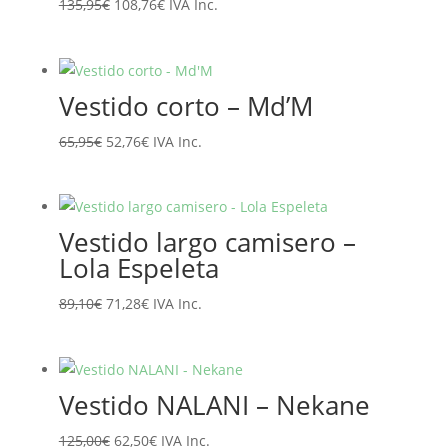
El
El
135,95
€
108,76
€
IVA Inc.
precio
precio
original
actual
era:
es:
Vestido corto – Md’M
135,95€.
108,76€.
El
El
65,95
€
52,76
€
IVA Inc.
precio
precio
original
actual
era:
es:
Vestido largo camisero –
65,95€.
52,76€.
Lola Espeleta
El
El
89,10
€
71,28
€
IVA Inc.
precio
precio
original
actual
era:
es:
Vestido NALANI – Nekane
89,10€.
71,28€.
El
El
125,00
€
62,50
€
IVA Inc.