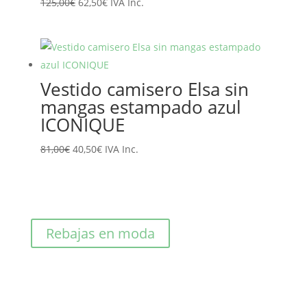
El
El
125,00
€
62,50
€
IVA Inc.
precio
precio
original
actual
era:
es:
125,00€.
62,50€.
Vestido camisero Elsa sin
mangas estampado azul
ICONIQUE
El
El
81,00
€
40,50
€
IVA Inc.
precio
precio
original
actual
era:
es:
81,00€.
40,50€.
Rebajas en moda