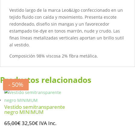
Vestido largo de la marca Leo&Ugo confeccionado en un
tejido fluido con caída y movimiento. Presenta escote
redondeado, diseño sin mangas y un favorecedor
estampado tie-dye en tonos marrón, nude y crudo. Las
finas líneas metalizadas verticales aportan un brillo sutil
al vestido.
Composición 98% viscosa 2% fibra metálica.
Productos relacionados
- 50%
- 50%
- 50%
- 50%
Vestido semitransparente
negro MINIMUM
El
El
65,00
€
32,50
€
IVA Inc.
precio
precio