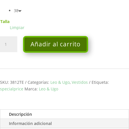
38
Talla
Limpiar
Maxi
Añadir al carrito
vestido
-
Leo&Ugo
cantidad
SKU:
3812TE
Categorías:
Leo & Ugo
,
Vestidos
Etiqueta:
specialprice
Marca:
Leo & Ugo
Descripción
Información adicional