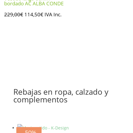
bordado AC ALBA CONDE
El
El
229,00
€
114,50
€
IVA Inc.
precio
precio
original
actual
era:
es:
229,00€.
114,50€.
Rebajas en ropa, calzado y
complementos
- 20%
- 20%
- 20%
- 20%
- 20%
- 20%
- 50%
- 50%