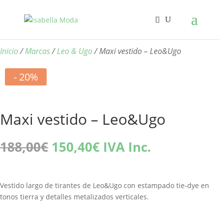
Inicio
/
Marcas
/
Leo & Ugo
/ Maxi vestido – Leo&Ugo
- 20%
Maxi vestido – Leo&Ugo
El
El
188,00
€
150,40
€
IVA Inc.
precio
precio
original
actual
era:
es:
Vestido largo de tirantes de Leo&Ugo con estampado tie-dye en
188,00€.
150,40€.
tonos tierra y detalles metalizados verticales.