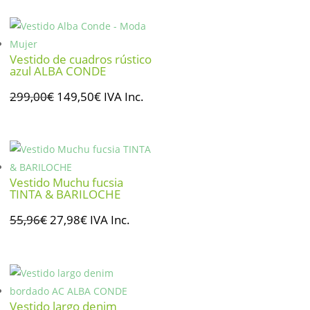
original
actual
era:
es:
65,00€.
32,50€.
Vestido de cuadros rústico
azul ALBA CONDE
El
El
299,00
€
149,50
€
IVA Inc.
precio
precio
original
actual
era:
es:
299,00€.
149,50€.
Vestido Muchu fucsia
TINTA & BARILOCHE
El
El
55,96
€
27,98
€
IVA Inc.
precio
precio
original
actual
era:
es:
55,96€.
27,98€.
Vestido largo denim