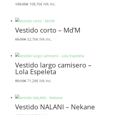
El
El
135,95
€
108,76
€
IVA Inc.
precio
precio
original
actual
era:
es:
Vestido corto – Md’M
135,95€.
108,76€.
El
El
65,95
€
52,76
€
IVA Inc.
precio
precio
original
actual
era:
es:
Vestido largo camisero –
65,95€.
52,76€.
Lola Espeleta
El
El
89,10
€
71,28
€
IVA Inc.
precio
precio
original
actual
era:
es:
Vestido NALANI – Nekane
89,10€.
71,28€.