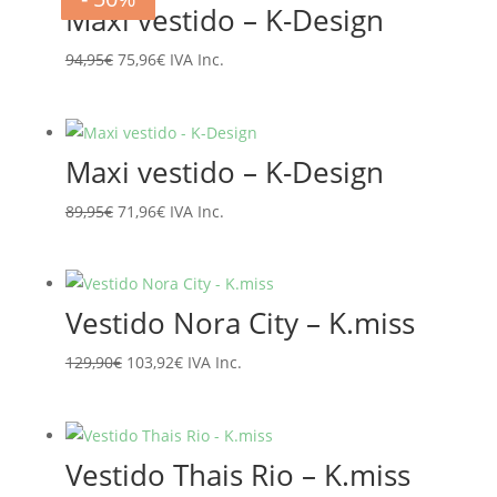
Maxi vestido – K-Design
El
El
94,95
€
75,96
€
IVA Inc.
precio
precio
original
actual
era:
es:
Maxi vestido – K-Design
94,95€.
75,96€.
El
El
89,95
€
71,96
€
IVA Inc.
precio
precio
original
actual
era:
es:
Vestido Nora City – K.miss
89,95€.
71,96€.
El
El
129,90
€
103,92
€
IVA Inc.
precio
precio
original
actual
era:
es:
Vestido Thais Rio – K.miss
129,90€.
103,92€.