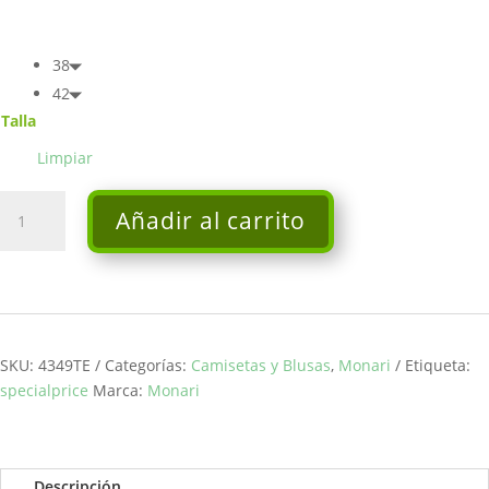
38
42
Talla
Limpiar
Camiseta
Añadir al carrito
-
Monari
cantidad
SKU:
4349TE
Categorías:
Camisetas y Blusas
,
Monari
Etiqueta:
specialprice
Marca:
Monari
Descripción