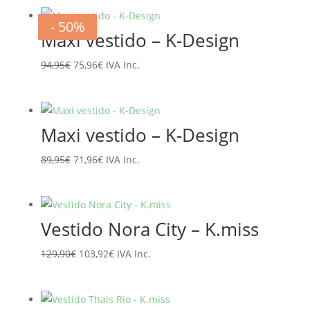
- 20%
- 20%
- 20%
- 20%
- 20%
- 20%
- 50%
- 50%
Maxi vestido – K-Design
El
El
94,95
€
75,96
€
IVA Inc.
precio
precio
original
actual
era:
es:
Maxi vestido – K-Design
94,95€.
75,96€.
El
El
89,95
€
71,96
€
IVA Inc.
precio
precio
original
actual
era:
es:
Vestido Nora City – K.miss
89,95€.
71,96€.
El
El
129,90
€
103,92
€
IVA Inc.
precio
precio
original
actual
era:
es: