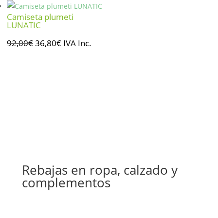
era:
es:
Camiseta plumeti
89,95€.
71,96€.
LUNATIC
El
El
92,00
€
36,80
€
IVA Inc.
precio
precio
original
actual
era:
es:
92,00€.
36,80€.
Rebajas en ropa, calzado y
complementos