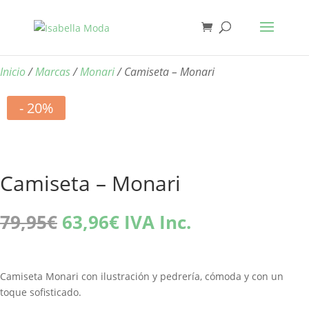
Inicio
/
Marcas
/
Monari
/ Camiseta – Monari
- 20%
Camiseta – Monari
El
El
79,95
€
63,96
€
IVA Inc.
precio
precio
original
actual
era:
es:
Camiseta Monari con ilustración y pedrería, cómoda y con un
79,95€.
63,96€.
toque sofisticado.