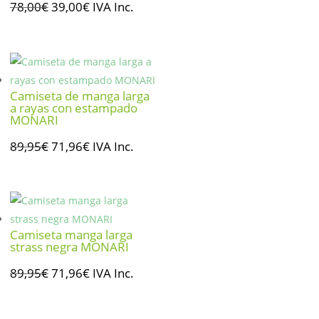
El
El
78,00
€
39,00
€
IVA Inc.
precio
precio
original
actual
era:
es:
78,00€.
39,00€.
Camiseta de manga larga
a rayas con estampado
MONARI
El
El
89,95
€
71,96
€
IVA Inc.
precio
precio
original
actual
era:
es:
89,95€.
71,96€.
Camiseta manga larga
strass negra MONARI
El
El
89,95
€
71,96
€
IVA Inc.
precio
precio
original
actual