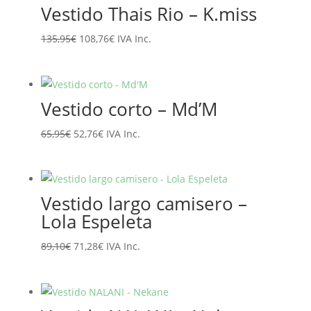
Vestido Thais Rio – K.miss
129,90€.
103,92€.
El
El
135,95
€
108,76
€
IVA Inc.
precio
precio
original
actual
era:
es:
Vestido corto – Md’M
135,95€.
108,76€.
El
El
65,95
€
52,76
€
IVA Inc.
precio
precio
original
actual
era:
es:
Vestido largo camisero –
65,95€.
52,76€.
Lola Espeleta
El
El
89,10
€
71,28
€
IVA Inc.
precio
precio
original
actual
era:
es: