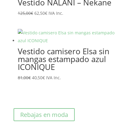
Vestido NALANI – Nekane
89,10€.
71,28€.
El
El
125,00
€
62,50
€
IVA Inc.
precio
precio
original
actual
era:
es:
125,00€.
62,50€.
Vestido camisero Elsa sin
mangas estampado azul
ICONIQUE
El
El
81,00
€
40,50
€
IVA Inc.
precio
precio
original
actual
era:
es:
81,00€.
40,50€.
Rebajas en moda