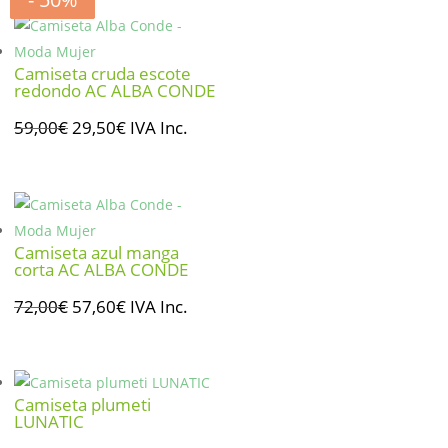
Camiseta cruda escote
redondo AC ALBA CONDE
El
El
59,00
€
29,50
€
IVA Inc.
precio
precio
original
actual
era:
es:
59,00€.
29,50€.
Camiseta azul manga
corta AC ALBA CONDE
El
El
72,00
€
57,60
€
IVA Inc.
precio
precio
original
actual
era:
es:
Camiseta plumeti
72,00€.
57,60€.
LUNATIC