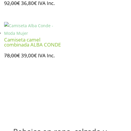
El
El
92,00
€
36,80
€
IVA Inc.
precio
precio
original
actual
era:
es:
92,00€.
36,80€.
Camiseta camel
combinada ALBA CONDE
El
El
78,00
€
39,00
€
IVA Inc.
precio
precio
original
actual
era:
es:
78,00€.
39,00€.