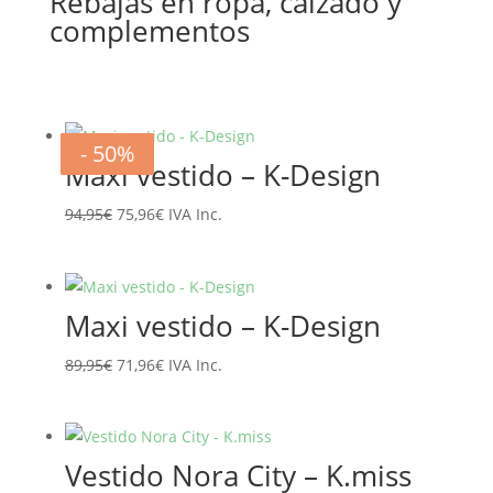
Rebajas en ropa, calzado y
complementos
- 20%
- 20%
- 20%
- 20%
- 20%
- 20%
- 50%
- 50%
Maxi vestido – K-Design
El
El
94,95
€
75,96
€
IVA Inc.
precio
precio
original
actual
era:
es:
Maxi vestido – K-Design
94,95€.
75,96€.
El
El
89,95
€
71,96
€
IVA Inc.
precio
precio
original
actual
era:
es:
Vestido Nora City – K.miss
89,95€.
71,96€.