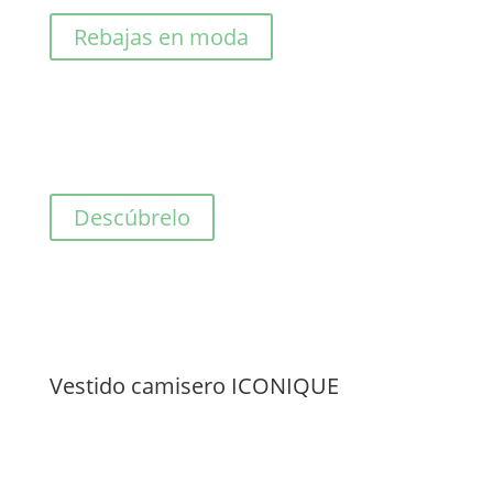
81,00€.
40,50€.
Rebajas en moda
Descúbrelo
Vestido camisero ICONIQUE