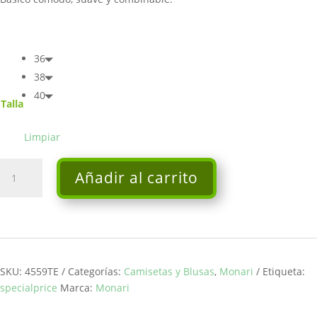
36
38
40
Talla
Limpiar
Camiseta
Añadir al carrito
-
Monari
cantidad
SKU:
4559TE
Categorías:
Camisetas y Blusas
,
Monari
Etiqueta:
specialprice
Marca:
Monari