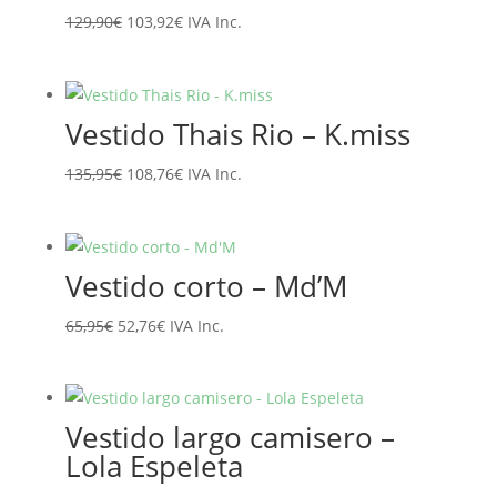
El
El
129,90
€
103,92
€
IVA Inc.
precio
precio
original
actual
era:
es:
Vestido Thais Rio – K.miss
129,90€.
103,92€.
El
El
135,95
€
108,76
€
IVA Inc.
precio
precio
original
actual
era:
es:
Vestido corto – Md’M
135,95€.
108,76€.
El
El
65,95
€
52,76
€
IVA Inc.
precio
precio
original
actual
era:
es:
Vestido largo camisero –
65,95€.
52,76€.
Lola Espeleta