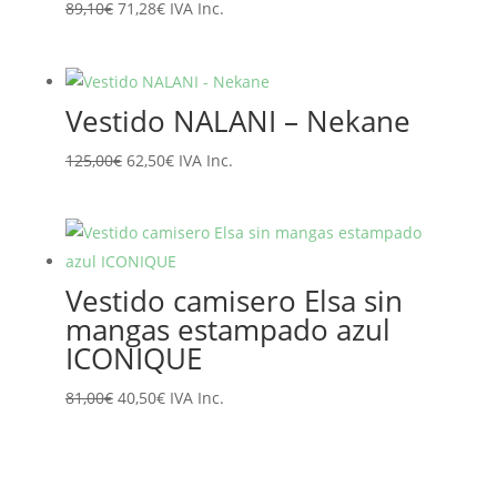
El
El
89,10
€
71,28
€
IVA Inc.
precio
precio
original
actual
era:
es:
Vestido NALANI – Nekane
89,10€.
71,28€.
El
El
125,00
€
62,50
€
IVA Inc.
precio
precio
original
actual
era:
es:
125,00€.
62,50€.
Vestido camisero Elsa sin
mangas estampado azul
ICONIQUE
El
El
81,00
€
40,50
€
IVA Inc.
precio
precio
original
actual
era:
es: