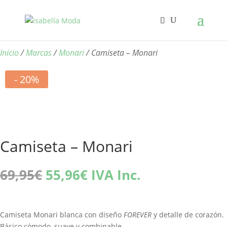
Inicio
/
Marcas
/
Monari
/ Camiseta – Monari
- 20%
Camiseta – Monari
El
El
69,95
€
55,96
€
IVA Inc.
precio
precio
original
actual
era:
es:
Camiseta Monari blanca con diseño
FOREVER
y detalle de corazón.
69,95€.
55,96€.
Básico cómodo, suave y combinable.