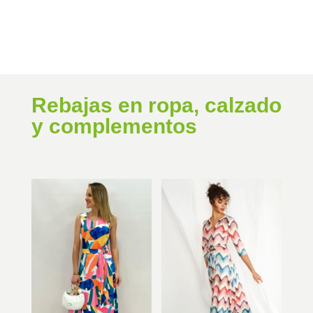
114,00€.
91,20€.
era:
es:
55,95€.
44,76€.
Rebajas en ropa, calzado
y complementos