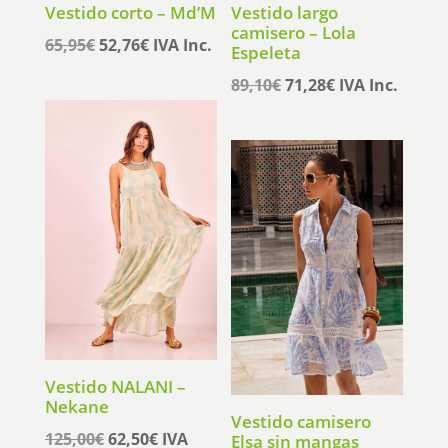
Vestido corto – Md’M
Vestido largo
camisero – Lola
El
El
65,95
€
52,76
€
IVA Inc.
Espeleta
precio
precio
El
El
89,10
€
71,28
€
IVA Inc.
original
actual
precio
precio
era:
es:
original
actual
65,95€.
52,76€.
era:
es:
89,10€.
71,28€.
Vestido NALANI –
Nekane
Vestido camisero
El
El
125,00
€
62,50
€
IVA
Elsa sin mangas