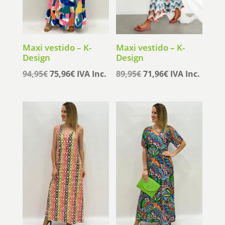
Maxi vestido – K-
Maxi vestido – K-
Design
Design
El
El
El
El
94,95
€
75,96
€
IVA Inc.
89,95
€
71,96
€
IVA Inc.
precio
precio
precio
precio
original
actual
original
actual
era:
es:
era:
es:
94,95€.
75,96€.
89,95€.
71,96€.