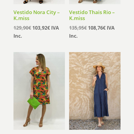
Vestido Nora City –
Vestido Thais Rio –
K.miss
K.miss
El
El
El
El
129,90
€
103,92
€
IVA
135,95
€
108,76
€
IVA
precio
precio
precio
precio
Inc.
Inc.
original
actual
original
actual
era:
es:
era:
es:
129,90€.
103,92€.
135,95€.
108,76€.