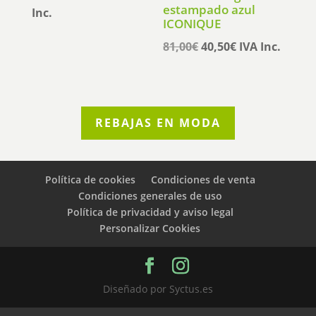
estampado azul
precio
precio
Inc.
ICONIQUE
original
actual
El
El
81,00
€
40,50
€
IVA Inc.
era:
es:
precio
precio
125,00€.
62,50€.
original
actual
era:
es:
81,00€.
40,50€.
REBAJAS EN MODA
Política de cookies
Condiciones de venta
Condiciones generales de uso
Política de privacidad y aviso legal
Personalizar Cookies
Diseñado por Syctus.es