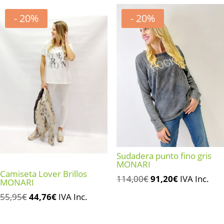
145,95€.
116,76€.
era:
es:
- 20%
- 20%
165,95€.
82,98€.
Sudadera punto fino gris
MONARI
Camiseta Lover Brillos
El
El
114,00
€
91,20
€
IVA Inc.
MONARI
precio
precio
El
El
55,95
€
44,76
€
IVA Inc.
original
actual
precio
precio
era:
es:
original
actual