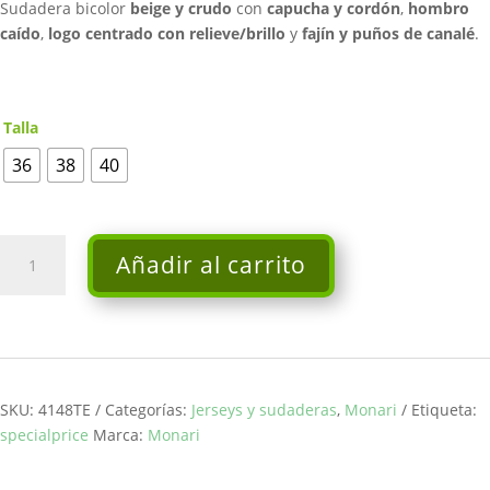
Sudadera bicolor
beige y crudo
con
capucha y cordón
,
hombro
145,95€.
116,76€.
caído
,
logo centrado con relieve/brillo
y
fajín y puños de canalé
.
Talla
36
38
40
Sudadera
Añadir al carrito
con
capucha
-
Monari
cantidad
SKU:
4148TE
Categorías:
Jerseys y sudaderas
,
Monari
Etiqueta:
specialprice
Marca:
Monari