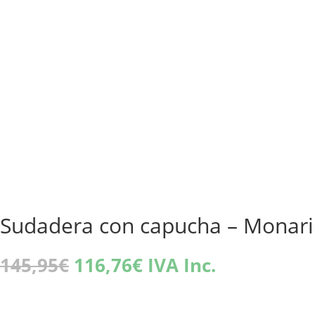
Sudadera con capucha – Monari
El
El
145,95
€
116,76
€
IVA Inc.
precio
precio
original
actual
era:
es: