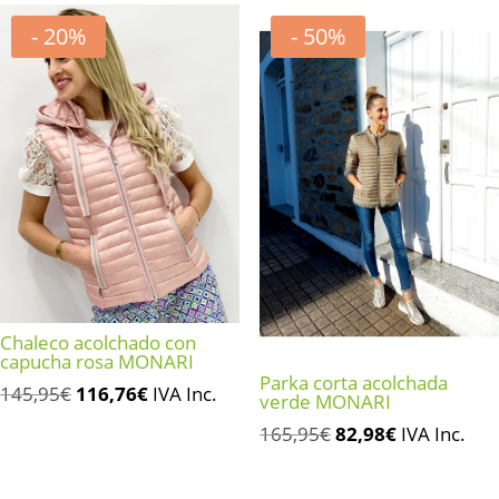
- 20%
- 50%
Chaleco acolchado con
capucha rosa MONARI
Parka corta acolchada
El
El
145,95
€
116,76
€
IVA Inc.
verde MONARI
precio
precio
El
El
165,95
€
82,98
€
IVA Inc.
original
actual
precio
precio
era:
es:
original
actual