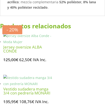
acrílico
; mezcla complementaria
52% poliéster, 8% lana
y 40% poliéster reciclado
.
Productos relacionados
- 50%
- 20%
- 20%
- 20%
Jersey oversize ALBA
CONDE
El
El
125,00
€
62,50
€
IVA Inc.
precio
precio
original
actual
era:
es:
125,00€.
62,50€.
Vestido sudadera manga
3/4 con pedrería MONARI
El
El
135,95
€
108,76
€
IVA Inc.