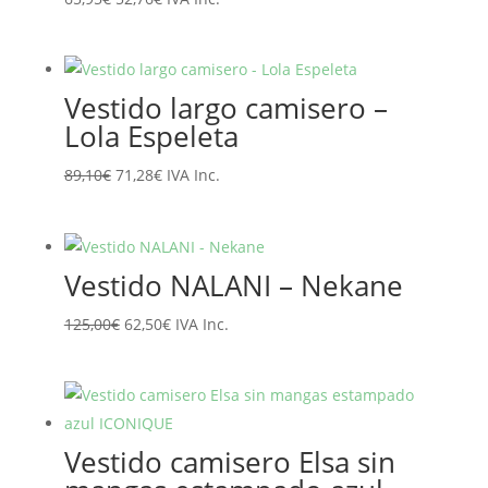
precio
precio
original
actual
era:
es:
Vestido largo camisero –
65,95€.
52,76€.
Lola Espeleta
El
El
89,10
€
71,28
€
IVA Inc.
precio
precio
original
actual
era:
es:
Vestido NALANI – Nekane
89,10€.
71,28€.
El
El
125,00
€
62,50
€
IVA Inc.
precio
precio
original
actual
era:
es:
125,00€.
62,50€.
Vestido camisero Elsa sin