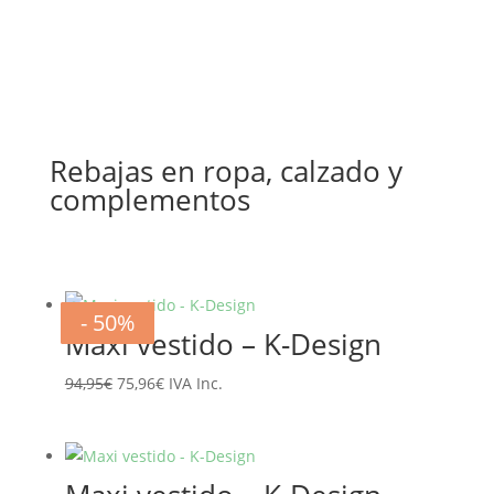
Rebajas en ropa, calzado y
complementos
- 20%
- 20%
- 20%
- 20%
- 20%
- 20%
- 50%
- 50%
Maxi vestido – K-Design
El
El
94,95
€
75,96
€
IVA Inc.
precio
precio
original
actual
era:
es: