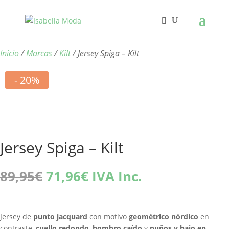
Inicio
/
Marcas
/
Kilt
/ Jersey Spiga – Kilt
- 20%
Jersey Spiga – Kilt
El
El
89,95
€
71,96
€
IVA Inc.
precio
precio
original
actual
era:
es:
Jersey de
punto jacquard
con motivo
geométrico nórdico
en
89,95€.
71,96€.
contraste,
cuello redondo
,
hombro caído
y
puños y bajo en