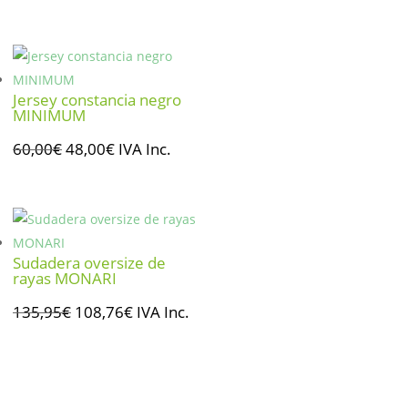
precio
precio
original
actual
era:
es:
135,95€.
108,76€.
Jersey constancia negro
MINIMUM
El
El
60,00
€
48,00
€
IVA Inc.
precio
precio
original
actual
era:
es:
60,00€.
48,00€.
Sudadera oversize de
rayas MONARI
El
El
135,95
€
108,76
€
IVA Inc.
precio
precio
original
actual
era:
es:
135,95€.
108,76€.