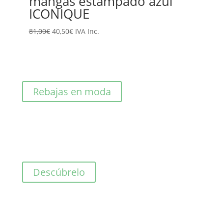
mangas estampado azul
ICONIQUE
El
El
81,00
€
40,50
€
IVA Inc.
precio
precio
original
actual
era:
es:
81,00€.
40,50€.
Rebajas en moda
Descúbrelo