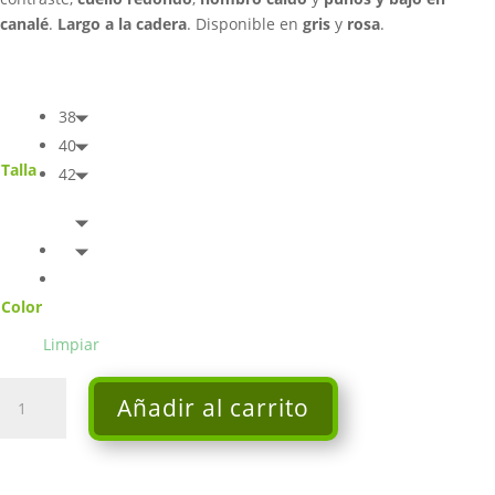
canalé
.
Largo a la cadera
. Disponible en
gris
y
rosa
.
38
40
Talla
42
Color
Limpiar
Jersey
Añadir al carrito
Spiga
-
Kilt
cantidad