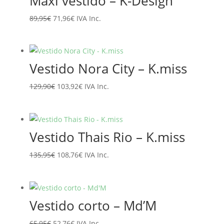
Maxi vestido – K-Design
94,95€.
75,96€.
El
El
89,95
€
71,96
€
IVA Inc.
precio
precio
original
actual
era:
es:
Vestido Nora City – K.miss
89,95€.
71,96€.
El
El
129,90
€
103,92
€
IVA Inc.
precio
precio
original
actual
era:
es:
Vestido Thais Rio – K.miss
129,90€.
103,92€.
El
El
135,95
€
108,76
€
IVA Inc.
precio
precio
original
actual
era:
es:
Vestido corto – Md’M
135,95€.
108,76€.
El
El
65,95
€
52,76
€
IVA Inc.