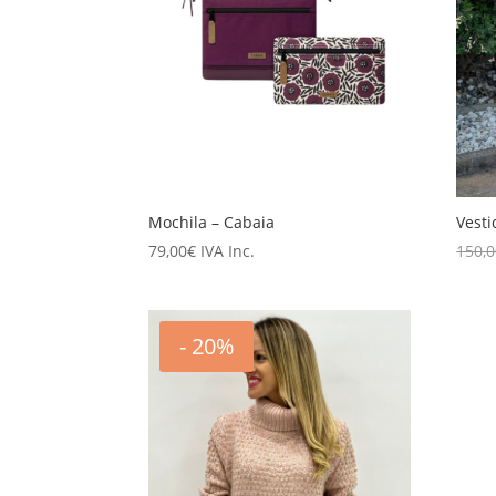
Mochila – Cabaia
Vesti
79,00
€
IVA Inc.
150,
- 20%