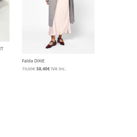
RT
Falda DIXIE
El
El
73,00
€
58,40
€
IVA Inc.
precio
precio
original
actual
era:
es:
73,00€.
58,40€.