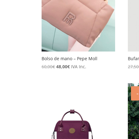
Bolso de mano – Pepe Moll
Bufa
El
El
60,00
€
48,00
€
IVA Inc.
27,50
precio
precio
original
actual
era:
es:
60,00€.
48,00€.