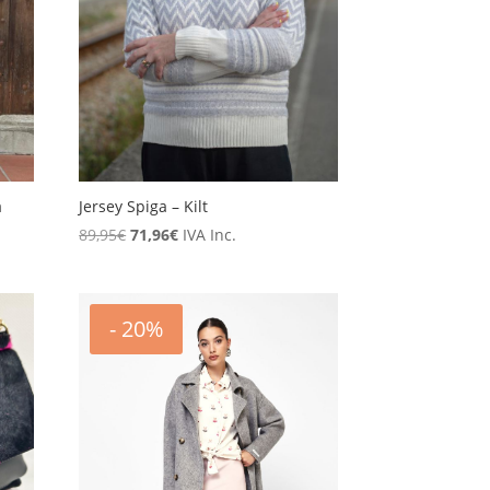
a
Jersey Spiga – Kilt
El
El
89,95
€
71,96
€
IVA Inc.
precio
precio
original
actual
era:
es:
- 20%
89,95€.
71,96€.