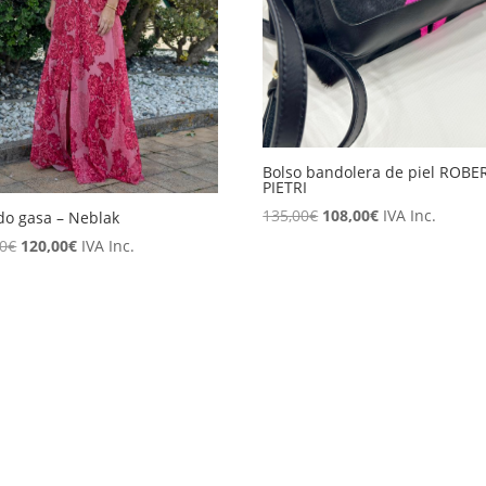
Bolso bandolera de piel ROBE
PIETRI
El
El
135,00
€
108,00
€
IVA Inc.
do gasa – Neblak
precio
precio
El
El
00
€
120,00
€
IVA Inc.
original
actual
precio
precio
era:
es:
original
actual
135,00€.
108,00€.
era:
es:
150,00€.
120,00€.