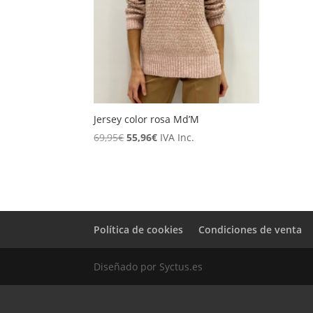
Jersey color rosa Md’M
El
El
69,95
€
55,96
€
IVA Inc.
precio
precio
original
actual
era:
es:
69,95€.
55,96€.
Política de cookies
Condiciones de venta
Diseñado por Syctus.es