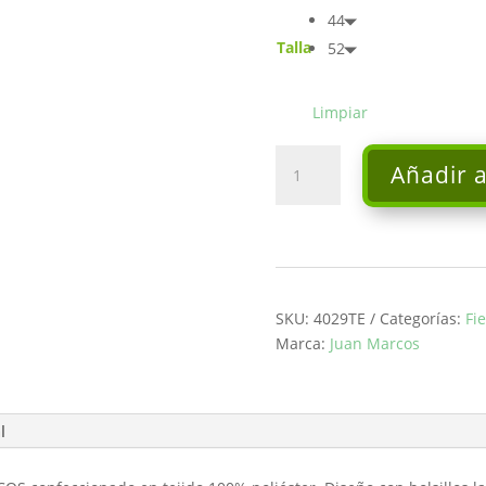
44
Talla
52
Limpiar
Vestido
Añadir a
largo
de
palabra
de
honor
-
SKU:
4029TE
Categorías:
Fi
Juan
Marca:
Juan Marcos
Marcos
cantidad
l