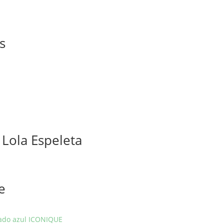
s
 Lola Espeleta
e