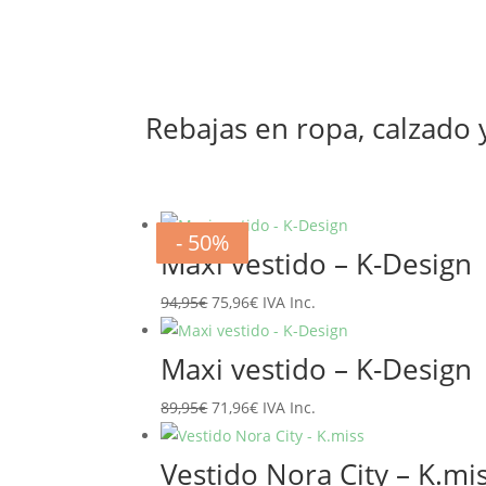
Rebajas en ropa, calzado
- 20%
- 20%
- 20%
- 20%
- 20%
- 20%
- 50%
- 50%
Maxi vestido – K-Design
El
El
94,95
€
75,96
€
IVA Inc.
precio
precio
original
actual
Maxi vestido – K-Design
era:
es:
El
El
89,95
€
71,96
€
IVA Inc.
94,95€.
75,96€.
precio
precio
original
actual
Vestido Nora City – K.mi