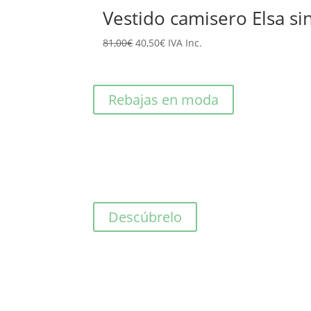
original
actual
Vestido camisero Elsa 
era:
es:
El
El
81,00
€
40,50
€
IVA Inc.
125,00€.
62,50€.
precio
precio
original
actual
era:
es:
Rebajas en moda
81,00€.
40,50€.
Descúbrelo