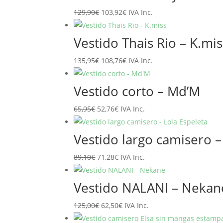
era:
es:
El
El
129,90
€
103,92
€
IVA Inc.
89,95€.
71,96€.
precio
precio
original
actual
Vestido Thais Rio – K.mis
era:
es:
El
El
135,95
€
108,76
€
IVA Inc.
129,90€.
103,92€.
precio
precio
original
actual
Vestido corto – Md’M
era:
es:
El
El
65,95
€
52,76
€
IVA Inc.
135,95€.
108,76€.
precio
precio
original
actual
Vestido largo camisero –
era:
es:
El
El
89,10
€
71,28
€
IVA Inc.
65,95€.
52,76€.
precio
precio
original
actual
Vestido NALANI – Nekan
era:
es:
El
El
125,00
€
62,50
€
IVA Inc.
89,10€.
71,28€.
precio
precio