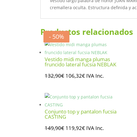
Vestido largo palabra de honor JUAN MARCO
cremallera oculta. Estructura definida y ac
Productos relacionados
- 20%
- 20%
- 50%
- 50%
Vestido midi manga plumas
fruncido lateral fucsia NEBLAK
El
El
132,90
€
106,32
€
IVA Inc.
precio
precio
original
actual
era:
es:
132,90€.
106,32€.
Conjunto top y pantalon fucsia
CASTING
El
El
149,90
€
119,92
€
IVA Inc.
precio
precio