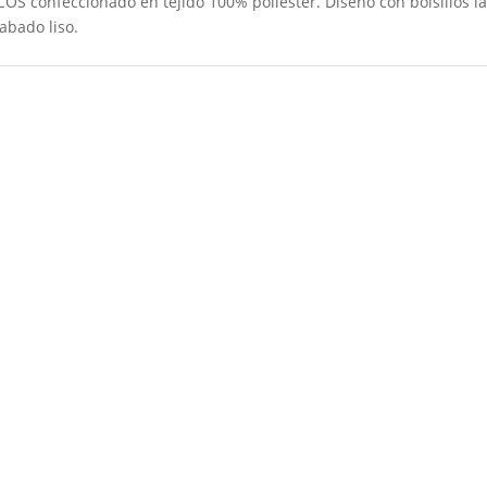
S confeccionado en tejido 100% poliéster. Diseño con bolsillos la
abado liso.