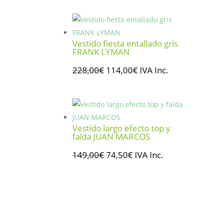
original
actual
era:
es:
149,90€.
119,92€.
Vestido fiesta entallado gris
FRANK LYMAN
El
El
228,00
€
114,00
€
IVA Inc.
precio
precio
original
actual
era:
es:
228,00€.
114,00€.
Vestido largo efecto top y
falda JUAN MARCOS
El
El
149,00
€
74,50
€
IVA Inc.
precio
precio
original
actual
era:
es:
149,00€.
74,50€.