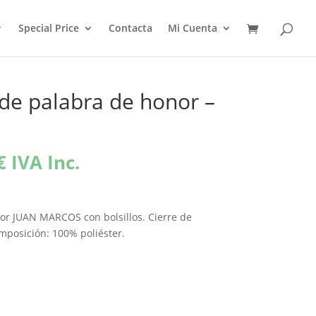
Special Price
Contacta
Mi Cuenta
 de palabra de honor –
El
€
IVA Inc.
precio
l
actual
es:
nor JUAN MARCOS con bolsillos. Cierre de
€.
127,20€.
mposición: 100% poliéster.