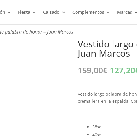
ión
Fiesta
Calzado
Complementos
Marcas
 de palabra de honor – Juan Marcos
Vestido largo
Juan Marcos
El
159,00
€
127,20
precio
origina
era:
Vestido largo palabra de ho
159,00
cremallera en la espalda. Co
38
40