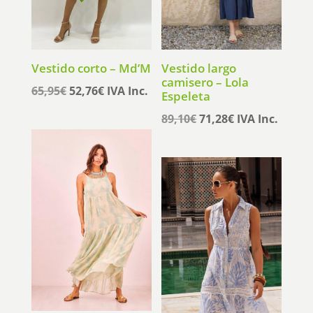
Vestido corto – Md’M
Vestido largo
camisero – Lola
El
El
65,95
€
52,76
€
IVA Inc.
Espeleta
precio
precio
El
El
89,10
€
71,28
€
IVA Inc.
original
actual
precio
precio
era:
es:
original
actual
65,95€.
52,76€.
era:
es:
89,10€.
71,28€.