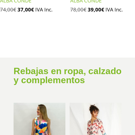
ALBA CONDE
ALBA CONDE
El
El
El
El
74,00
€
37,00
€
IVA Inc.
78,00
€
39,00
€
IVA Inc.
precio
precio
precio
precio
original
actual
original
actual
era:
es:
era:
es:
74,00€.
37,00€.
78,00€.
39,00€.
Rebajas en ropa, calzado
y complementos