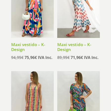
Maxi vestido – K-
Maxi vestido – K-
Design
Design
El
El
El
El
94,95
€
75,96
€
IVA Inc.
89,95
€
71,96
€
IVA Inc.
precio
precio
precio
precio
original
actual
original
actual
era:
es:
era:
es:
94,95€.
75,96€.
89,95€.
71,96€.