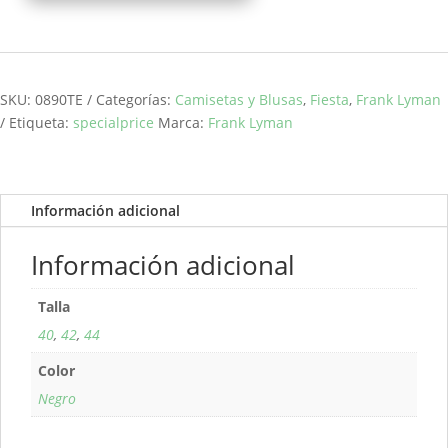
topos
FRANK
LYMAN
cantidad
SKU:
0890TE
Categorías:
Camisetas y Blusas
,
Fiesta
,
Frank Lyman
Etiqueta:
specialprice
Marca:
Frank Lyman
Información adicional
Información adicional
Talla
40
,
42
,
44
Color
Negro