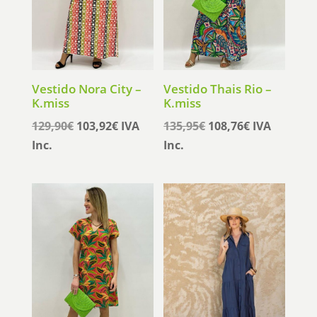
Vestido Nora City –
Vestido Thais Rio –
K.miss
K.miss
El
El
El
El
129,90
€
103,92
€
IVA
135,95
€
108,76
€
IVA
precio
precio
precio
precio
Inc.
Inc.
original
actual
original
actual
era:
es:
era:
es:
129,90€.
103,92€.
135,95€.
108,76€.