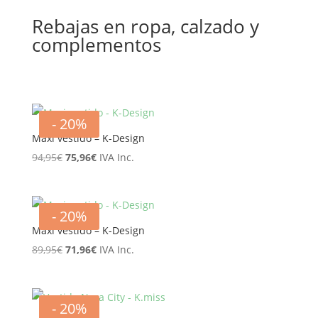
Rebajas en ropa, calzado y
complementos
- 20%
Maxi vestido – K-Design
El
El
94,95
€
75,96
€
IVA Inc.
precio
precio
original
actual
era:
es:
- 20%
94,95€.
75,96€.
Maxi vestido – K-Design
El
El
89,95
€
71,96
€
IVA Inc.
precio
precio
original
actual
era:
es:
- 20%