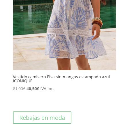
Vestido camisero Elsa sin mangas estampado azul
ICONIQUE
El
El
81,00
€
40,50
€
IVA Inc.
precio
precio
original
actual
era:
es:
Rebajas en moda
81,00€.
40,50€.