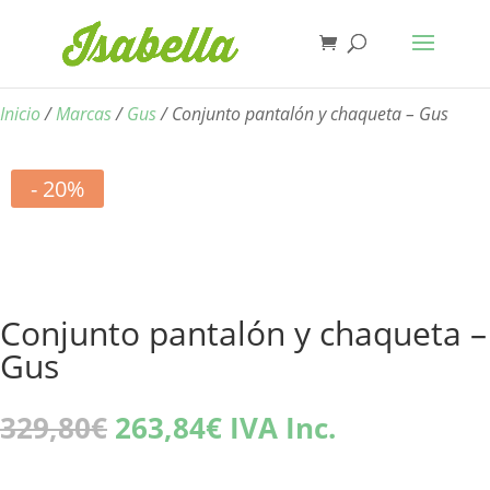
Inicio
/
Marcas
/
Gus
/ Conjunto pantalón y chaqueta – Gus
- 20%
Conjunto pantalón y chaqueta –
Gus
El
El
329,80
€
263,84
€
IVA Inc.
precio
precio
original
actual