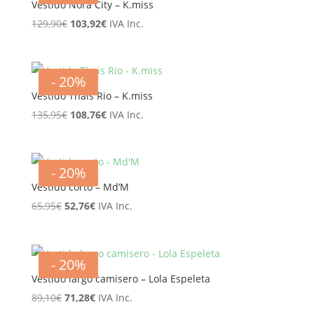
89,95€.
71,96€.
Vestido Nora City – K.miss
El
El
129,90
€
103,92
€
IVA Inc.
precio
precio
original
actual
era:
es:
- 20%
129,90€.
103,92€.
Vestido Thais Rio – K.miss
El
El
135,95
€
108,76
€
IVA Inc.
precio
precio
original
actual
era:
es:
- 20%
135,95€.
108,76€.
Vestido corto – Md’M
El
El
65,95
€
52,76
€
IVA Inc.
precio
precio
original
actual
era:
es:
- 20%
65,95€.
52,76€.
Vestido largo camisero – Lola Espeleta
El
El
89,10
€
71,28
€
IVA Inc.