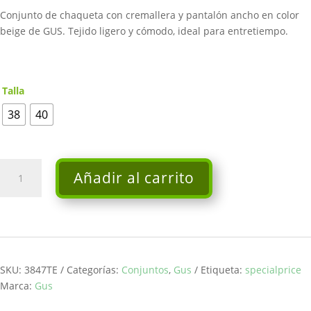
era:
es:
Conjunto de chaqueta con cremallera y pantalón ancho en color
329,80€.
263,84€.
beige de GUS. Tejido ligero y cómodo, ideal para entretiempo.
Talla
38
40
Conjunto
Añadir al carrito
pantalón
y
chaqueta
-
Gus
cantidad
SKU:
3847TE
Categorías:
Conjuntos
,
Gus
Etiqueta:
specialprice
Marca:
Gus