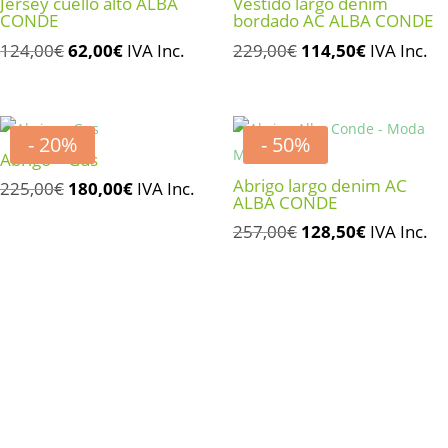
Jersey cuello alto ALBA
Vestido largo denim
CONDE
bordado AC ALBA CONDE
El
El
El
El
124,00
€
62,00
€
IVA Inc.
229,00
€
114,50
€
IVA Inc.
precio
precio
precio
precio
original
actual
original
actual
era:
es:
era:
es:
- 20%
- 50%
124,00€.
62,00€.
229,00€.
114,50€.
Abrigo – Gus
Abrigo largo denim AC
El
El
225,00
€
180,00
€
IVA Inc.
ALBA CONDE
precio
precio
El
El
257,00
€
128,50
€
IVA Inc.
original
actual
precio
precio
era:
es:
original
actual
225,00€.
180,00€.
era:
es:
257,00€.
128,50€.